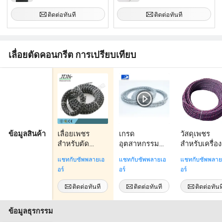
ติดต่อทันที
ติดต่อทันที
เลื่อยตัดคอนกรีต การเปรียบเทียบ
เลื่อยเพชร
เกรด
วัสดุเพชร
ข้อมูลสินค้า
สำหรับตัด
อุตสาหกรรม
สำหรับเครื่อง
คอนกรีตเสริมเ
หลายสายที่มี
ตัดลวด
แชทกับซัพพลายเอ
แชทกับซัพพลายเอ
แชทกับซัพพลาย
หล็ก
ความเร็วในการ
อร์
อร์
อร์
ตัดที่รวดเร็ว
สำหรับการผลิต
ติดต่อทันที
ติดต่อทันที
ติดต่อทันท
หินขนาดใหญ่
โดยสกายสโตน
ข้อมูลธุรกรรม