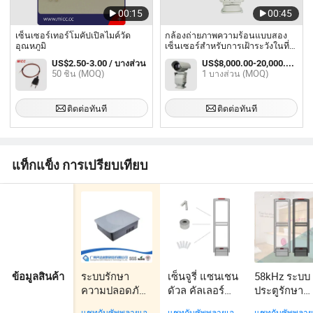
00:15
00:45
เซ็นเซอร์เทอร์โมคัปเปิลไมค์วัด
กล้องถ่ายภาพความร้อนแบบสอง
อุณหภูมิ
เซ็นเซอร์สำหรับการเฝ้าระวังในที่
มืดระยะไกลในราคาจากโรงงาน
US$2.50-3.00 / บางส่วน
US$8,000.00-20,000.00 / บางส่วน
50 ชิ้น (MOQ)
1 บางส่วน (MOQ)
ติดต่อทันที
ติดต่อทันที
แท็กแข็ง การเปรียบเทียบ
ระบบรักษา
เซ็นจูรี่ แซนเชน
58kHz ระบบ
ข้อมูลสินค้า
ความปลอดภัย
ดัวล คัลเลอร์
ประตูรักษา
แท็กพลาสติก
แอลอีดี ขาว
ความปลอดภ
แชทกับซัพพลายเอ
แชทกับซัพพลายเอ
แชทกับซัพพลาย