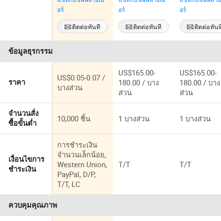
เสื้อผ้า Qida
ป้องกันการ
เสาอากาศ E
อร์
อร์
อร์
EAS
โจรกรรม
ระบบเตือนภั
เซ็นเซอร์ประตู
ป้องกันการ
ติดต่อทันที
ติดต่อทันที
ติดต่อทันท
โจรกรรม
สำหรับร้านค้
ข้อมูลธุรกรรม
ปลีก การดีบั
ระยะไกล กา
ติดตั้งง่าย
US$165.00-
US$165.00-
US$0.05-0.07 /
180.00 / บาง
180.00 / บาง
ราคา
บางส่วน
ส่วน
ส่วน
จำนวนสั่ง
10,000 ชิ้น
1 บางส่วน
1 บางส่วน
ซื้อขั้นต่ำ
การชำระเงิน
จำนวนเล็กน้อย,
เงื่อนไขการ
Western Union,
T/T
T/T
ชำระเงิน
PayPal, D/P,
T/T, LC
ควบคุมคุณภาพ