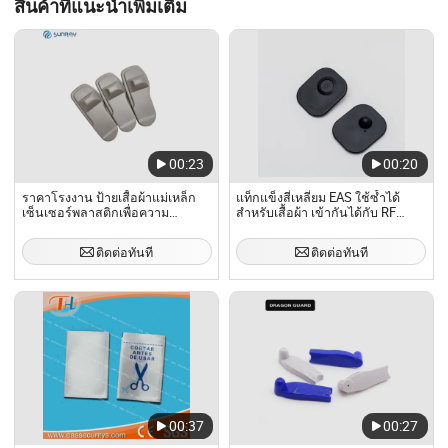
สินค้าที่แนะนำเพิ่มเติม
00:23
00:20
ราคาโรงงาน ป้ายเสื้อผ้าแม่เหล็ก
แท็กแข็งสี่เหลี่ยม EAS ใช้ซ้ำได้
เซ็นเซอร์พลาสติกเพื่อความ
สำหรับเสื้อผ้า เข้ากันได้กับ RF
ปลอดภัย
สำหรับการป้องกันการสูญเสียใน
ร้านซูเปอร์มาร์เก็ต 8.2MHz ระบบ
ติดต่อทันที
ติดต่อทันที
RF EAS แท็กแข็งสี่เหลี่ยม
00:37
00:27