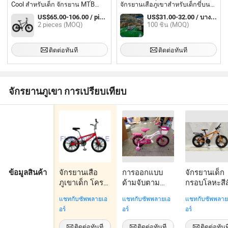
Cool สำหรับเด็ก จักรยาน MTB
จักรยานเสือภูเขาสำหรับเด็กขี่บน
จักรยานเสือภูเขา ระบบเกียร์เดียว
ถนน BMX (YD9BM920)
US$65.00-106.00 / pieces
US$31.00-32.00 / บางส่วน
ราคาถูก ยางใหญ่ เหมาะสำหรับการ
2 pieces (MOQ)
100 ชิ้น (MOQ)
ใช้งานบนถนน โครงสร้างอลูมิ
เนียมและเหล็ก พร้อมระบบเบรก
ดิสก์
ติดต่อทันที
ติดต่อทันที
จักรยานภูเขา การเปรียบเทียบ
จักรยานเสือ
การออกแบบ
จักรยานเด็ก
ข้อมูลสินค้า
ภูเขาเด็ก โครง
ด้ามจับตาม
กรอบโลหะสีส
เหล็ก สำหรับ
หลักสรีรศาสตร์
สดใส น้ำหนั
แชทกับซัพพลายเอ
แชทกับซัพพลายเอ
แชทกับซัพพลาย
เด็ก 20'' บีเอ็ม
สำหรับรถเข็น
เบา
อร์
อร์
อร์
เอ็กซ์
เด็กสมัยใหม่
ติดต่อทันที
ติดต่อทันที
ติดต่อทันท