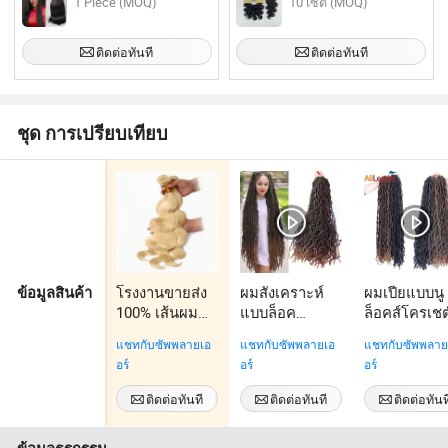
1 Piece (MOQ)
10 เซ็ต (MOQ)
ติดต่อทันที
ติดต่อทันที
ชุด การเปรียบเทียบ
โรงงานขายส่ง
ผมสังเคราะห์
ผมเปียแบบนู
ข้อมูลสินค้า
100% เส้นผม
แบบล็อค
ล็อคส์โครเชต
มนุษย์บราซิลสีบ
ธรรมชาติถัก
ลอนยาว 36 นิ
แชทกับซัพพลายเอ
แชทกับซัพพลายเอ
แชทกับซัพพลาย
ลอนด์ดิบที่จัด
เปียแบบมีห่วง
นูฟอกซ์ล็อคส
อร์
อร์
อร์
เรียงตาม
ล่วงหน้า 36inch
โครเชต์เปีย
ลักษณะของคิว
ล็อคปลอมใหม่
นุ่ม
ติดต่อทันที
ติดต่อทันที
ติดต่อทันท
ติเคิล
สำหรับผมล็อค
อ่อนนุ่ม