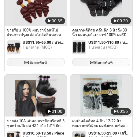
00:35
00:20
ขายร้อน 100% ผมบราซิลแท้ไม่
คุณภาพดีที่สุด คลื่นลึก 8 นิ้วถึง 30
ผ่านการปรุงแต่ง สไตล์คลื่นหลวม สี
นิ้ว ผมมนุษย์แบบเวฟ 100% ผมรีมี่
ออมเบรบลอนด์ ผมมนุษย์เรมี่แบบ
ยอดเยี่ยม
US$11.96-65.00 / บางส่วน
US$11.50-110.80 / บางส่วน
ชุดพร้อมปิด
1 บางส่วน (MOQ)
1 บางส่วน (MOQ)
ติดต่อทันที
ติดต่อทันที
01:00
00:56
ขายส่ง 10A เส้นผมบราซิลบริสุทธิ์ 3
ผมบันเดิลส์ทอ 4 ชิ้น 12-22 นิ้ว
ชุดพร้อมปิดผม 4X4 5*5 13*4 ปิด
คุณภาพพรีเมียม ผมสังเคราะห์ทอ
ผมด้วยเส้นผมมนุษย์ 12inch
บันเดิลส์พร้อมปิด
US$10.50-13.50 / Piece
US$16.50-29.00 / เตรียมตัว