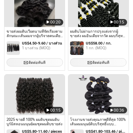
00:20
00:15
ขายส่งผมดิบเวียดนามที่จัดเรียงตาม
ผมดิบไม่ผ่านการปรุงแต่งจากผู้
ลักษณะเส้นผมจากผู้บริจาคคนเดียว
ขายส่ง ผมอินเดียจากวัด ผมบริสุทธิ์
ผมหยิกพม่าแบบดิบ ผมดิบที่ยังไม่
ที่มีการจัดเรียงคิวติเคิล ผู้จัดหาผม
US$4.50-9.60 / บางส่วน
US$58.00 / กก.
ผ่านการปรุงแต่ง
ดิบเกรดอินเดีย ผมดิบจากมนุษย์
1 บางส่วน (MOQ)
1 กก. (MOQ)
ติดต่อทันที
ติดต่อทันที
00:15
00:36
2025 ขายดี 100% ผมดิบชุดผมดิบ
โรงงานขายส่งคุณภาพดีที่สุด 100%
บูร์มิสลอนมนุษย์ผมชุดผมดิบขายส่ง
เส้นผมมนุษย์ดิบบริสุทธิ์แบบ
ธรรมชาติ
US$5.80-11.60 / pieces
US$41.80-103.46 / pieces