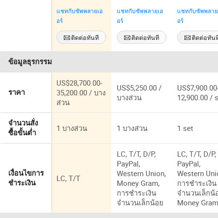
CNC Dxtech
20kw เครื่องตัด
CNC ที่ได้รับ
แชทกับซัพพลายเอ
แชทกับซัพพลายเอ
แชทกับซัพพลาย
3015 1000W
เลเซอร์ไฟเบอร์
การรับรอง C
อร์
อร์
อร์
อัตโนมัติสำหรับ
สำหรับสแตน
ตัดแผ่นโลหะส
เลส อลูมิเนีย
ติดต่อทันที
ติดต่อทันที
ติดต่อทันท
แตนเลสเหล็ก
ทองแดง
อลูมิเนียม
1500W 200
ข้อมูลธุรกรรม
ทองแดงท่อและ
3000W เครื่อ
ท่อ CNC
ตัดเลเซอร์โ
อัตโนมัติเต็ม
US$28,700.00-
US$5,250.00 /
US$7,900.00
แบบ กำลังสูง
35,200.00 / บาง
ราคา
บางส่วน
12,900.00 / 
พิเศษ
ส่วน
จำนวนสั่ง
1 บางส่วน
1 บางส่วน
1 set
ซื้อขั้นต่ำ
LC, T/T, D/P,
LC, T/T, D/P,
PayPal,
PayPal,
Western Union,
Western Uni
เงื่อนไขการ
LC, T/T
Money Gram,
การชำระเงิน
ชำระเงิน
การชำระเงิน
จำนวนเล็กน้
จำนวนเล็กน้อย
Money Gra