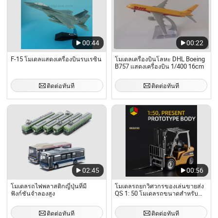
00:44
00:22
F-15 โมเดลแสดงเครื่องบินรบเรซิน
โมเดลเครื่องบินโลหะ DHL Boeing
B757 แสดงเครื่องบิน 1/400 16cm
ติดต่อทันที
ติดต่อทันที
02:45
00:56
โมเดลรถไฟพลาสติกญี่ปุ่นที่มี
โมเดลรถยกวิศวกรของเล่นขายส่ง
ฟังก์ชันจำลองสูง
QS 1: 50 โมเดลรถขนาดสำหรับ
เด็กของขวัญสะสมหรูหราแบบหล่อ
โลหะอลูมิเนียมจำลองของเล่น
ติดต่อทันที
ติดต่อทันที