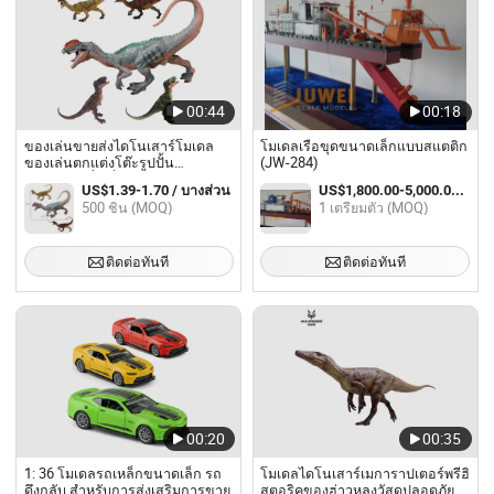
00:44
00:18
ของเล่นขายส่งไดโนเสาร์โมเดล
โมเดลเรือขุดขนาดเล็กแบบสแตติก
ของเล่นตกแต่งโต๊ะรูปปั้น
(JW-284)
ไดโนเสาร์ที่เคลื่อนไหวได้ทำจากพีวี
US$1.39-1.70 / บางส่วน
US$1,800.00-5,000.00 / เตรียมตัว
ซีพลาสติกโมเดลสัตว์การศึกษา
500 ชิ้น (MOQ)
1 เตรียมตัว (MOQ)
ติดต่อทันที
ติดต่อทันที
00:20
00:35
1: 36 โมเดลรถเหล็กขนาดเล็ก รถ
โมเดลไดโนเสาร์เมการาปเตอร์พรีฮิ
ดึงกลับ สำหรับการส่งเสริมการขาย
สตอริคของฮ่าวหลงวัสดุปลอดภัยมี