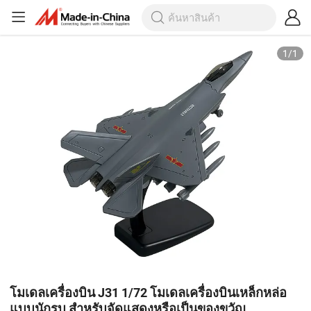
1
/
1
โมเดลเครื่องบิน J31 1/72 โมเดลเครื่องบินเหล็กหล่อ
แบบนักรบ สำหรับจัดแสดงหรือเป็นของขวัญ