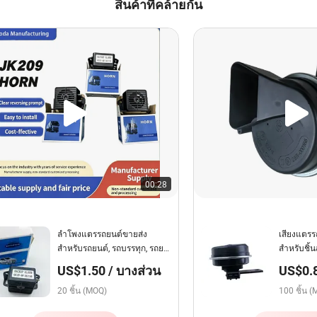
สินค้าที่คล้ายกัน
00:28
ลำโพงแตรรถยนต์ขายส่ง
เสียงแตร
สำหรับรถยนต์, รถบรรทุก, รถยก,
สำหรับชิ้
รถมินิบัส
เสียงดัง 
US$1.50 / บางส่วน
US$0.8
ปกคลุมภาย
20 ชิ้น (MOQ)
100 ชิ้น 