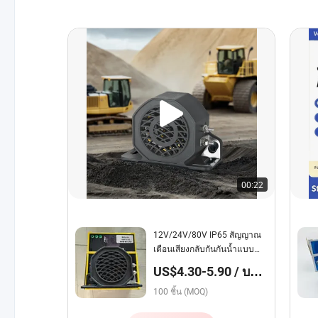
00:22
12V/24V/80V IP65 สัญญาณ
เตือนเสียงกลับกันกันน้ำแบบ
กำหนดเอง
US$4.30-5.90 / บาง
ส่วน
100 ชิ้น (MOQ)