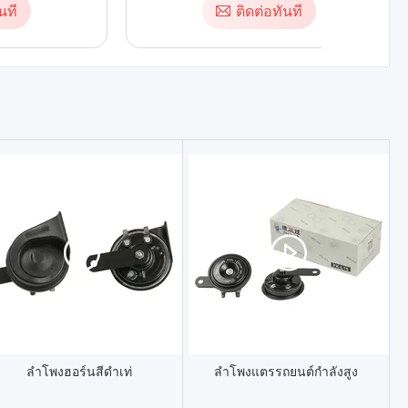
นที
ติดต่อทันที
ลำโพงฮอร์นสีดำเท่
ลำโพงแตรรถยนต์กำลังสูง