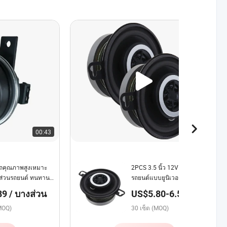
00:43
00:06
รถคุณภาพสูงเหมาะ
2PCS 3.5 นิ้ว 12V 200W แตร
นส่วนรถยนต์ ทนทาน
รถยนต์แบบยูนิเวอร์แซลที่มี
OE 18d951223A การ
ประเภทโคแอกเซียลและความถี่
9 / บางส่วน
US$5.80-6.50 /
นอก ชิ้นส่วน
เต็มสำหรับรถยนต์ส่วนใหญ่
เตรียมตัว
(MOQ)
30 เซ็ต (MOQ)