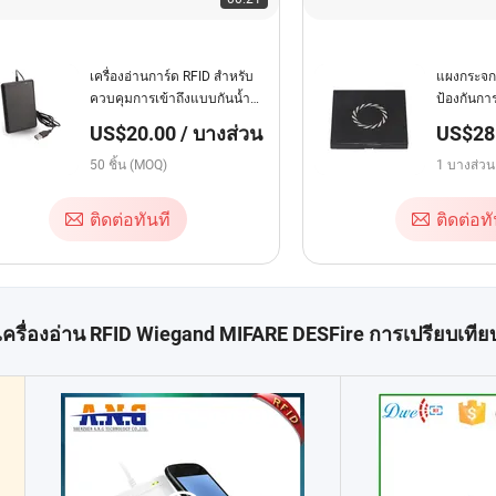
เครื่องอ่านการ์ด RFID สำหรับ
แผงกระจก
ควบคุมการเข้าถึงแบบกันน้ำ
ป้องกันก
และสองย่าน 26 34
บดูอัลเฟ
US$20.00 / บางส่วน
US$28.
บางส่
50 ชิ้น (MOQ)
1 บางส่ว
ติดต่อทันที
ติดต่อทั
เครื่องอ่าน RFID Wiegand MIFARE DESFire การเปรียบเทีย