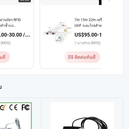
อ่านบัตร RFID
7m 15m 22m เครื่องอ่าน RFID
ารทำซ้ำแบ
UHF ระยะไกลสำหรับระบบจอด
รควENCY
รถไม่หยุดพัก
00-30.00 /
US$95.00-145.00 /
วน
บางส่วน
น (MOQ)
1 บางส่วน (MOQ)
นที
ติดต่อทันที
บ