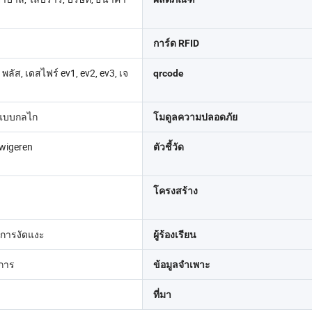
การ์ด RFID
ยร์ พลัส, เดสไฟร์ ev1, ev2, ev3, เจ
qrcode
กดแบบกลไก
โมดูลความปลอดภัย
 wigeren
ตัวชี้วัด
โครงสร้าง
การงัดแงะ
ผู้ร้องเรียน
ิการ
ข้อมูลจำเพาะ
ที่มา