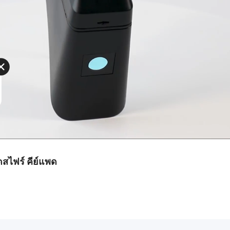
เดสไฟร์ คีย์แพด