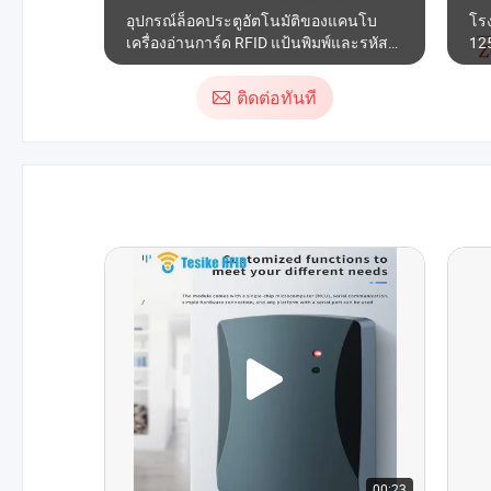
อุปกรณ์ล็อคประตูอัตโนมัติของแคนโบ
โร
เครื่องอ่านการ์ด RFID แป้นพิมพ์และรหัส
12
PIN สำหรับเปิดและล็อคประตูเข้า
ถึง
ติดต่อทันที
00:23