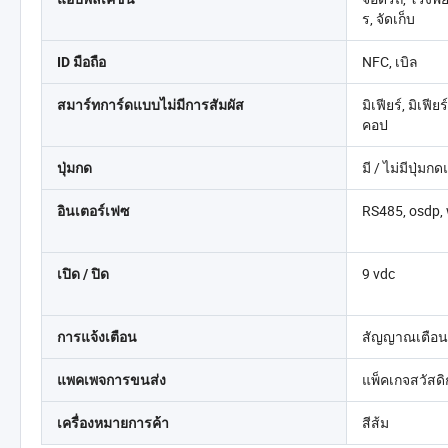
ร, จัดเก็บ
NFC, เบิล
ID มือถือ
มิเฟียร์, มิเฟี
สมาร์ทการ์ดแบบไม่มีการสัมผัส
คอป
มี / ไม่มีปุ่ม
ปุ่มกด
RS485, osdp,
อินเตอร์เฟซ
9 vdc
เปิด / ปิด
สัญญาณเตือน
การแจ้งเตือน
แพ็คเกจสวัสด
แพคเพจการขนส่ง
สีส้ม
เครื่องหมายการค้า