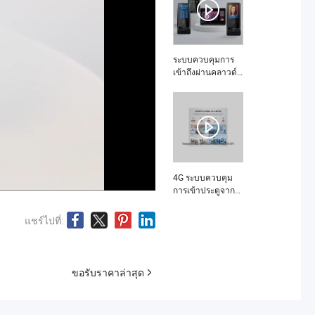
การดูแลสุขภาพ คือ
อะไร
ระบบควบคุมการ
เข้าถึงผ่านคลาวด์
WiFi หน้าจอสัมผัส
ขนาด 3.5 นิ้ว ที่
สามารถตั้ง
โปรแกรมได้ พร้อม
กับเครื่องอ่านบัตร
NFC RFID และการ
บันทึกเวลาพร้อม
SDK คืออะไร
4G ระบบควบคุม
การเข้าประตูจาก
ระยะไกลด้วย SMS
LTE พร้อมแอปสมา
แชร์ไปที่:
ร์ทโฟน NFC BLE
สำหรับบ้านและ
อาคารอพาร์ตเมนต์
คืออะไร
ขอรับราคาล่าสุด