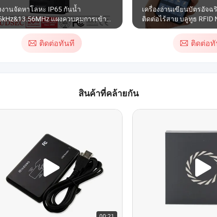
งงานจัดหาโลหะ IP65 กันน้ำ
เครื่องอ่านเขียนบัตรอัจ
5kHz&13.56MHz แผงควบคุมการเข้า
ติดต่อไร้สาย บลูทูธ RFID
ด้วยคีย์แพด Em/IC ระบบอ่านบัตร RFID
(ACR1311U-N2)
ติดต่อทันที
ติดต่อทั
สินค้าที่คล้ายกัน
00:21