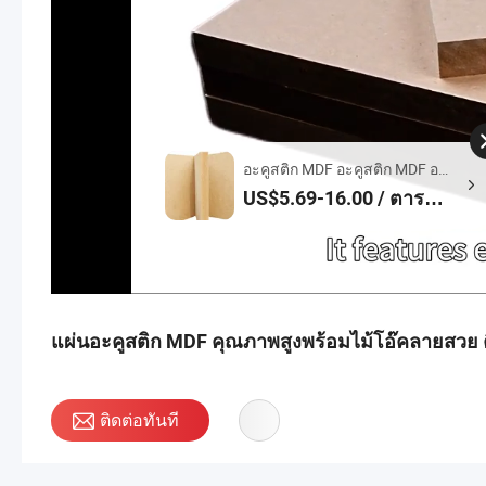
อะคูสติก MDF อะคูสติก MDF อะ
คูสติก MDF สำหรับ MDF ในร่ม
US$5.69-16.00 / ตาราง
การควบคุมเสียงในร่มหน้าต่าง
เมตร
Paneles De MDMDF 3 มม . อะคู
สติก MDF อะคูสติก MDF MDF
แบบป้องกันเสียงใช้ในอาคาร
MDF ธรรมชาติ 3 มม
แผ่นอะคูสติก MDF คุณภาพสูงพร้อมไม้โอ๊คลายสวย 
ติดต่อทันที