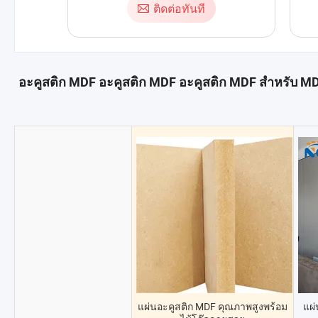
ติดต่อทันที
อะคูสติก MDF อะคูสติก MDF อะคูสติก MDF สำหรับ MD
แผ่นอะคูสติก MDF คุณภาพสูงพร้อม
แผ่