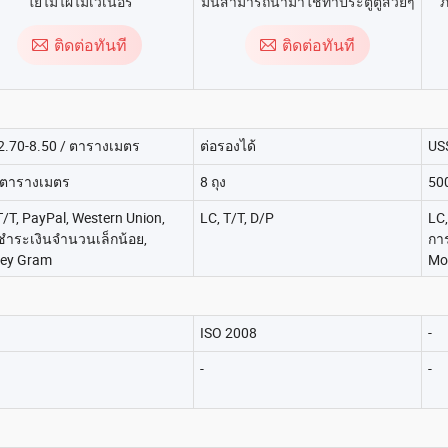
ใยไม้ไผ่ไม้เวเนอร์
มีนสามารถนำมาใช้ทำประตูตู้สวยๆ
ภ
โต๊ะ ฯลฯ แผ่นเอ็มดีเอฟ
ติดต่อทันที
ติดต่อทันที
.70-8.50 / ตารางเมตร
ต่อรองได้
US
 ตารางเมตร
8 ถุง
50
T/T, PayPal, Western Union,
LC, T/T, D/P
LC,
ำระเงินจำนวนเล็กน้อย,
กา
ey Gram
Mo
ISO 2008
-
-
-