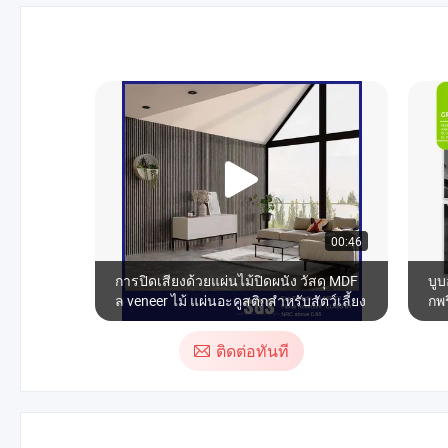
00:46
การปิดเสียงด้วยแผ่นไม้ปิดผนัง วัสดุ MDF
บูบ
ล veneer ไม้ แผ่นอะคูสติกสำหรับสัตว์เลี้ยง
กพร
ติดต่อทันที