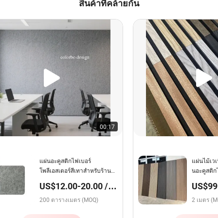
สินค้าที่คล้ายกัน
00:17
แผ่นอะคูสติกไฟเบอร์
แผ่นไม้เวเ
โพลีเอสเตอร์สีเทาสำหรับร้าน
นอะคูสติกไม
อาหาร / คาเฟ่ / สำนักงานการ
US$12.00-20.00 /
US$99.
กันเสียง
ตารางเมตร
200 ตารางเมตร (MOQ)
2 เมตร (