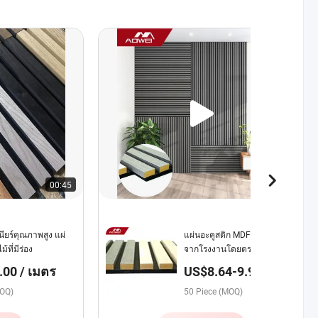
00:45
00:16
นียร์คุณภาพสูง แผ่
แผ่นอะคูสติก MDF คุณภาพสูง
้ที่มีร่อง
จากโรงงานโดยตรงสำหรับการ
ใช้งานภายใน
00 / เมตร
US$8.64-9.90 /
Piece
MOQ)
50 Piece (MOQ)