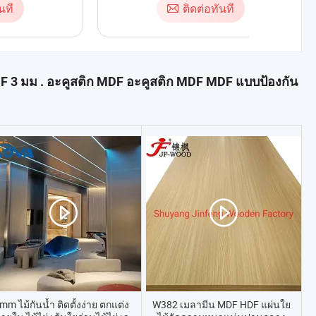
นที
ติดต่อทันที
F 3 มม . อะคูสติก MDF อะคูสติก MDF MDF แบบป้องกัน
mm ไม้กันน้ำ ติดตั้งง่าย ตกแต่ง
W382 เมลามีน MDF HDF แผ่นใย