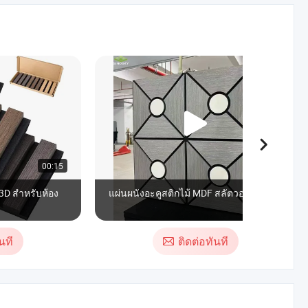
00:15
00:21
3D สำหรับห้อง
แผ่นผนังอะคูสติกไม้ MDF สลัตวอลนัท
นที
ติดต่อทันที