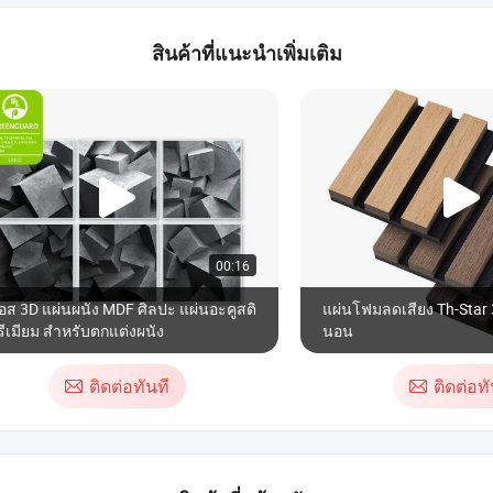
สินค้าที่แนะนำเพิ่มเติม
00:16
อส 3D แผ่นผนัง MDF ศิลปะ แผ่นอะคูสติ
แผ่นโฟมลดเสียง Th-Star 
ีเมียม สำหรับตกแต่งผนัง
นอน
ติดต่อทันที
ติดต่อทั