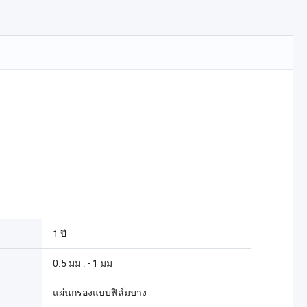
1 ปี
0.5 มม . - 1 มม
แผ่นกรองแบบฟิล์มบาง