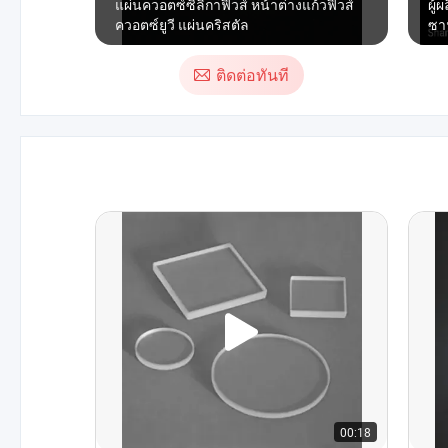
แผ่นควอตซ์ซิลิกาฟิวส์ หน้าต่างแก้วฟิวส์
ผู้
ควอตซ์ยูวี แผ่นคริสตัล
ซาฟ
กร
ติดต่อทันที
00:18