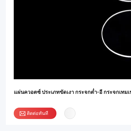
แผ่นควอตซ์ ประเภทขัดเงา กระจกต่ำ-อี กระจกเทมเป
ติดต่อทันที