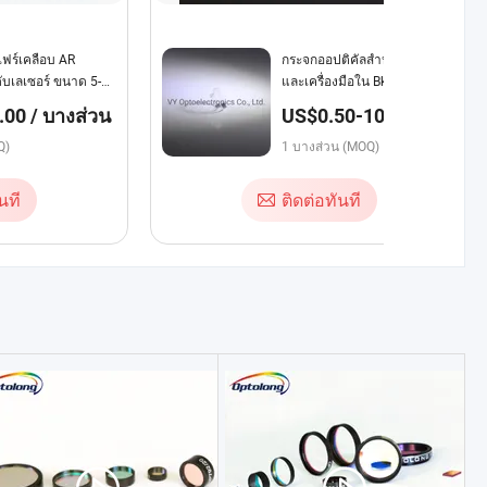
ฟร์เคลือบ AR
กระจกออปติคัลสำหรับอุปกรณ์
ับเลเซอร์ ขนาด 5-
และเครื่องมือใน Bk7, B270s,
เกณฑ์ความเสียหาย
Fused silica และ Sapphire
00 / บางส่วน
US$0.50-10.00 /
บางส่วน
Q)
1 บางส่วน (MOQ)
นที
ติดต่อทันที