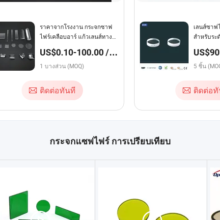
ราคาจากโรงงาน กระจกซาฟ
เลนส์ซาฟไ
ไฟร์เคลือบอาร์ แก้วเลนส์ทาง
สำหรับระด
แสง
100mm มี
US$0.10-100.00 /
US$90.
LIDT สูง
บางส่วน
1 บางส่วน (MOQ)
5 ชิ้น (MO
ติดต่อทันที
ติดต่อทั
กระจกแซฟไฟร์ การเปรียบเทียบ