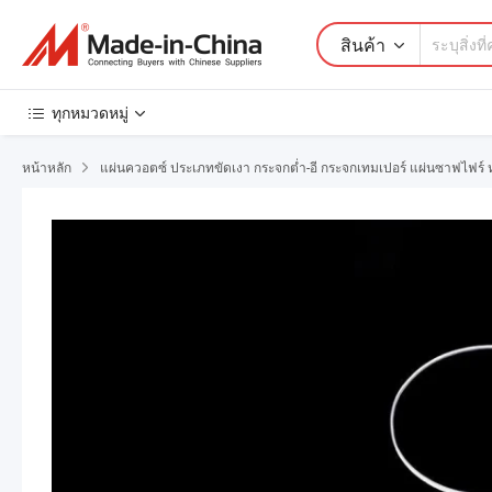
สินค้า
ทุกหมวดหมู่
หน้าหลัก
แผ่นควอตซ์ ประเภทขัดเงา กระจกต่ำ-อี กระจกเทมเปอร์ แผ่นซาฟไฟร์ 