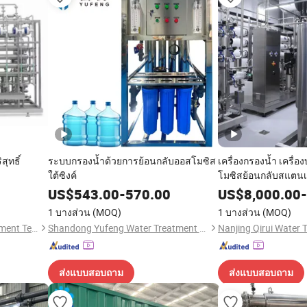
สุทธิ์
ระบบกรองน้ำด้วยการย้อนกลับออสโมซิส
เครื่องกรองน้ำ เครื่
ใต้ซิงค์
โมซิสย้อนกลับสแตน
US$
543.00
-
570.00
US$
8,000.00
-
1 บางส่วน
(MOQ)
1 บางส่วน
(MOQ)
Shandong Eagle Water Treatment Technology Co.,Ltd
Shandong Yufeng Water Treatment Equipment Co., Ltd.
ส่งแบบสอบถาม
ส่งแบบสอบถาม