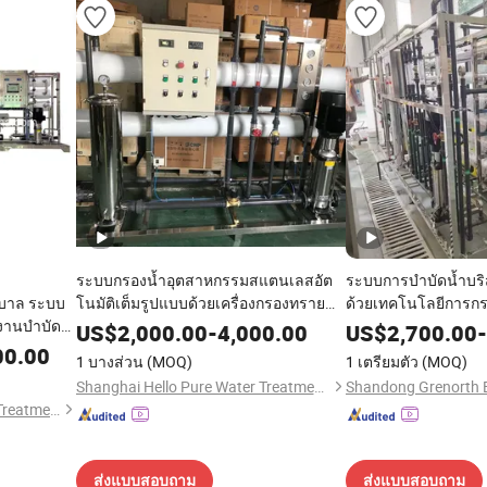
ระบบกรองน้ำอุตสาหกรรมสแตนเลสอัต
ระบบการบำบัดน้ำบริส
บาล ระบบ
โนมัติเต็มรูปแบบด้วยเครื่องกรองทราย
ด้วยเทคโนโลยีการก
งงานบำบัด
คาร์บอน และซอฟท์เทนเนอร์ พร้อมระบบ
แลกเปลี่ยนไอออน
US$
2,000.00
-
4,000.00
US$
2,700.00
-
สุทธิ์แบ
ควบคุม PLC
00.00
1 บางส่วน
(MOQ)
1 เตรียมตัว
(MOQ)
S304/316
Shanghai Hello Pure Water Treatment Technology Co., Ltd.
Guangzhou Kai Yuan Water Treatment Equipment Co., Ltd.
ส่งแบบสอบถาม
ส่งแบบสอบถาม