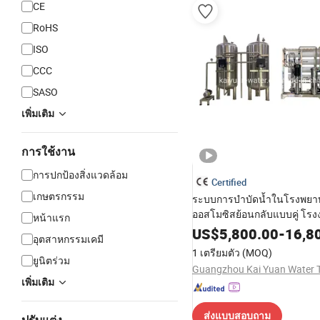
CE
RoHS
ISO
CCC
SASO
เพิ่มเติม
การใช้งาน
การปกป้องสิ่งแวดล้อม
Certified
เกษตรกรรม
ระบบการบำบัดน้ำในโรงพยา
ออสโมซิสย้อนกลับแบบคู่ โร
หน้าแรก
น้ำ สองขั้นตอน การกรองน้ำบริ
US$
5,800.00
-
16,8
อุตสาหกรรมเคมี
บอัลตร้า ราคาของอุปกรณ์ S
1 เตรียมตัว
(MOQ)
ยูนิตร่วม
เพิ่มเติม
ส่งแบบสอบถาม