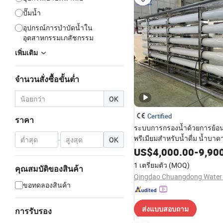
ปั๊มน้ำ
อุปกรณ์การบำบัดน้ำใน
อุตสาหกรรมเภสัชกรรม
เพิ่มเติม
จำนวนสั่งซื้อขั้นต่ำ
OK
Certified
ราคา
ระบบการกรองน้ำด้วยการย้อ
พรีเมียมสำหรับน้ำดื่ม น้ำบาด
-
OK
US$
4,000.00
-
9,90
1 เตรียมตัว
(MOQ)
คุณสมบัติของสินค้า
ขอทดลองสินค้า
ส่งแบบสอบถาม
การรับรอง