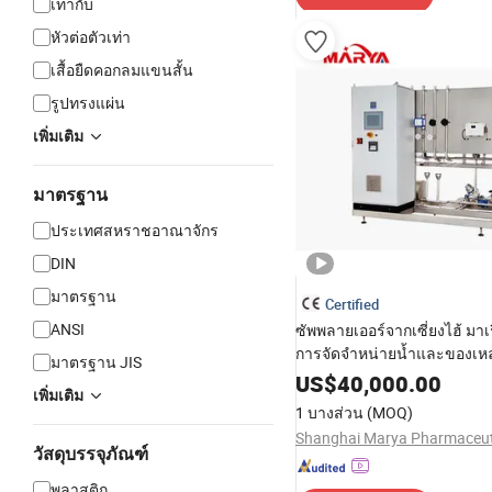
เท่ากับ
หัวต่อตัวเท่า
เสื้อยืดคอกลมแขนสั้น
รูปทรงแผ่น
เพิ่มเติม
มาตรฐาน
ประเทศสหราชอาณาจักร
DIN
มาตรฐาน
Certified
ANSI
ซัพพลายเออร์จากเซี่ยงไฮ้ มาเ
การจัดจำหน่ายน้ำและของเห
มาตรฐาน JIS
เภสัชกรรมอัตโนมัติ
US$
40,000.00
เพิ่มเติม
1 บางส่วน
(MOQ)
วัสดุบรรจุภัณฑ์
พลาสติก