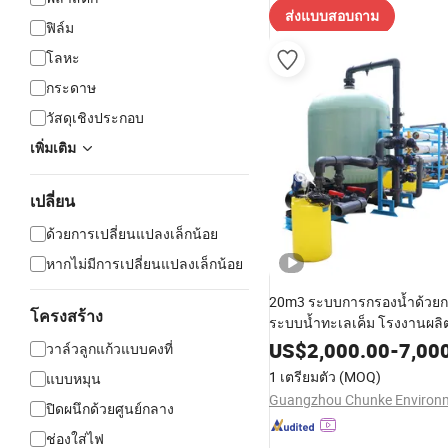
ส่งแบบสอบถาม
ฟิล์ม
โลหะ
กระดาษ
วัสดุเชิงประกอบ
เพิ่มเติม
เปลี่ยน
ด้วยการเปลี่ยนแปลงเล็กน้อย
หากไม่มีการเปลี่ยนแปลงเล็กน้อย
20m3 ระบบการกรองน้ำด้วยก
โครงสร้าง
ระบบน้ำทะเลเค็ม โรงงานผลิ
น้ำทะเล โรงงานผลิตน้ำจืดพ
US$
2,000.00
-
7,00
วาล์วลูกแก้วแบบคงที่
อาทิตย์ ระบบการบำบัดน้ำ RO 
1 เตรียมตัว
(MOQ)
แบบหมุน
น้ำดื่ม
ปิดผนึกด้วยศูนย์กลาง
ช่องใส่ไฟ