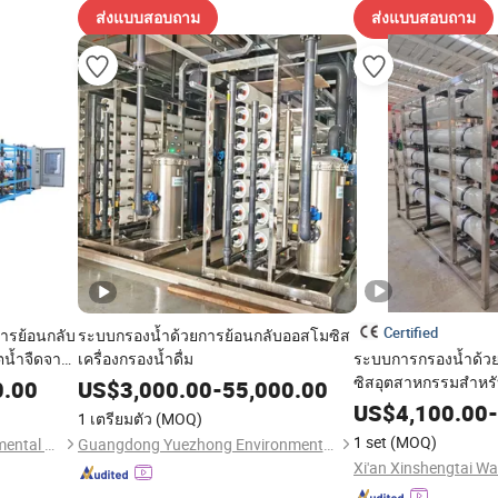
ส่งแบบสอบถาม
ส่งแบบสอบถาม
Certified
ารย้อนกลับ
ระบบกรองน้ำด้วยการย้อนกลับออสโมซิส
ตน้ำจืดจาก
เครื่องกรองน้ำดื่ม
ระบบการกรองน้ำด้ว
ลังงานแสง
ซิสอุตสาหกรรมสำหรับผ
0.00
US$
3,000.00
-
55,000.00
น้ำเค็มเป็น
บริสุทธิ์ในปริมาณมา
US$
4,100.00
-
1 เตรียมตัว
(MOQ)
1 set
(MOQ)
Guangzhou Chunke Environmental Technology Co., Ltd.
Guangdong Yuezhong Environmental Technology Co., Ltd.