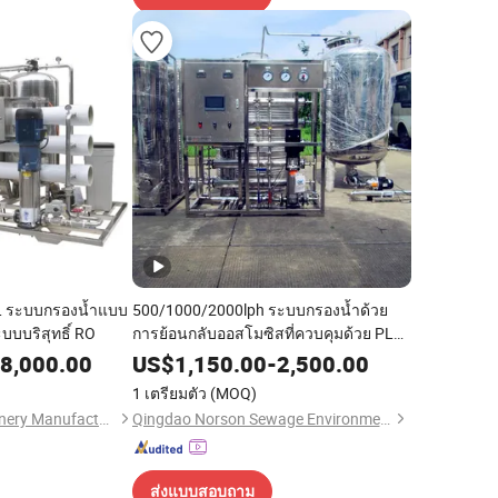
L ระบบกรองน้ำแบบ
500/1000/2000lph ระบบกรองน้ำด้วย
บบบริสุทธิ์ RO
การย้อนกลับออสโมซิสที่ควบคุมด้วย PLC
สแตนเลสสำหรับการบำบัดน้ำบาดาล น้ำ
8,000.00
US$
1,150.00
-
2,500.00
ทะเล น้ำเค็ม น้ำจากทะเลสาบ แม่น้ำ และ
1 เตรียมตัว
(MOQ)
น้ำบ่อ
Hefei Chunhui Machinery Manufacturing Co., Ltd.
Qingdao Norson Sewage Environment Technology Co., Ltd.
ส่งแบบสอบถาม