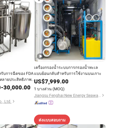
เครื่องกรองน้ำระบบการกรองน้ำทะเล
รับการฉีดของ FDA
แบบย้อนกลับสำหรับการใช้งานบนเกาะ
้ำหลายประสิทธิภาพ
US$
7,999.00
่นน้ำ
0
-
30,000.00
1 บางส่วน
(MOQ)
Jiangsu Fenghai New Energy Seawater Desalination Development Co., Ltd.
., Ltd.
ส่งแบบสอบถาม