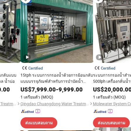
Certified
Certified
นกลับแบบ
15tph ระบบการกรองน้ำด้วยการย้อนกลับ
ระบบการกรองน้ำสำห
าล น้ำบ่อ
แบบบรรจุภัณฑ์สำหรับการบำบัดน้ำ
500lph เครื่องกลั่นน
ประปา/น้ำบ่อ
อุปกรณ์การแพทย์ที่กลั
0.00
US$
7,999.00
-
9,999.00
US$
20,000.0
1 เตรียมตัว
(MOQ)
1 เตรียมตัว
(MOQ)
Qingdao Chuangdong Water Treatment Co., Ltd.
Qingdao Chuangdong Water Treatment Co., Ltd.
Molewater System Co
ส่งแบบสอบถาม
ส่งแบบสอบถาม