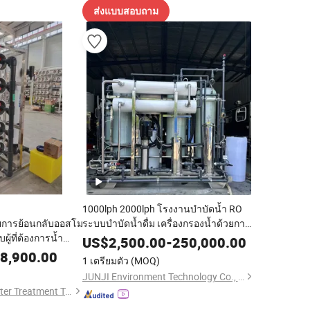
ส่งแบบสอบถาม
1000lph 2000lph โรงงานบำบัดน้ำ RO
ยการย้อนกลับออสโม
ระบบบำบัดน้ำดื่ม เครื่องกรองน้ำด้วยการ
ู้ที่ต้องการน้ำ
ย้อนกลับออสโมซิส
US$
2,500.00
-
250,000.00
ก
8,900.00
1 เตรียมตัว
(MOQ)
JUNJI Environment Technology Co., Ltd.
Xi'an Xinshengtai Water Treatment Technology CO., LTD