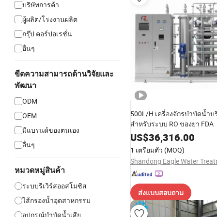
บริษัทการค้า
ผู้ผลิต/โรงงานผลิต
กรุ๊ป คอร์ปอเรชั่น
อื่นๆ
ขีดความสามารถด้านวิจัยและ
พัฒนา
ODM
500L/H เครื่องจักรบำบัดน้ำบริ
OEM
สำหรับระบบ RO ของยา FDA
มีแบรนด์ของตนเอง
US$
36,316.00
อื่นๆ
1 เตรียมตัว
(MOQ)
หมวดหมู่สินค้า
ระบบรีเวิร์สออสโมซิส
ส่งแบบสอบถาม
ไส้กรองน้ำอุตสาหกรรม
อุปกรณ์บำบัดน้ำเสีย