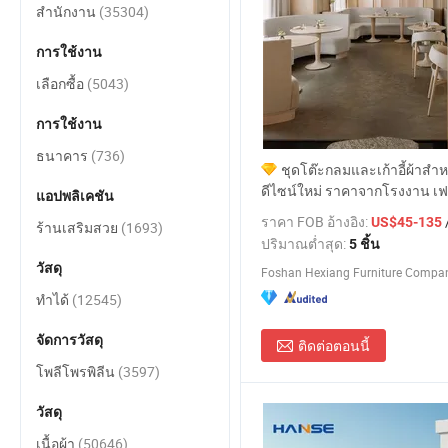
สำนักงาน
(35304)
การใช้งาน
เลือกซื้อ
(5043)
การใช้งาน
ธนาคาร
(736)
ชุดโต๊ะกลมและเก้าอี้ผ้าสำ
ดีไซน์ใหม่ ราคาจากโรงงาน เฟอ
แอปพลิเคชัน
ไม้สำหรับโรงแรมและร้านอาห
ราคา FOB อ้างอิง:
US$45-135
ร้านเสริมสวย
(1693)
ปริมาณต่ำสุด:
5 ชิ้น
วัสดุ
Foshan Hexiang Furniture Compa
ทำได้
(12545)
จัดการวัสดุ
ติดต่อตอนนี้
โพลีโพรพิลีน
(3597)
วัสดุ
เนื้อผ้า
(50646)