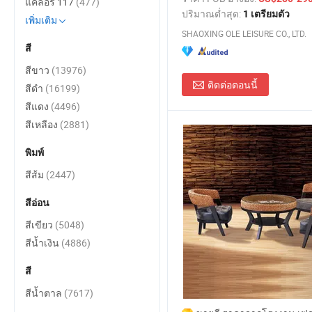
แคลอรี่ 117
(477)
ปริมาณต่ำสุด:
1 เตรียมตัว
เพิ่มเติม
SHAOXING OLE LEISURE CO., LTD.
สี
สีขาว
(13976)
ติดต่อตอนนี้
สีดำ
(16199)
สีแดง
(4496)
สีเหลือง
(2881)
พิมพ์
สีส้ม
(2447)
สีอ่อน
สีเขียว
(5048)
สีน้ำเงิน
(4886)
สี
สีน้ำตาล
(7617)