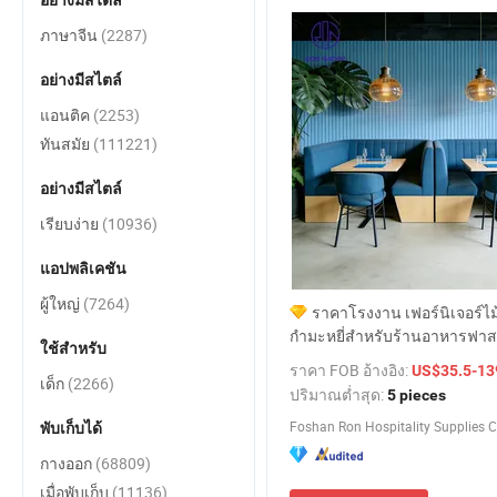
อย่างมีสไตล์
ภาษาจีน
(2287)
อย่างมีสไตล์
แอนติค
(2253)
ทันสมัย
(111221)
อย่างมีสไตล์
เรียบง่าย
(10936)
แอปพลิเคชัน
ผู้ใหญ่
(7264)
ราคาโรงงาน เฟอร์นิเจอร์ไม้
กำมะหยี่สำหรับร้านอาหารฟาสต์
ใช้สำหรับ
และเก้าอี้โซฟาแบบบูธที่ทนทา
ราคา FOB อ้างอิง:
US$35.5-13
คาเฟ่
เด็ก
(2266)
ปริมาณต่ำสุด:
5 pieces
Foshan Ron Hospitality Supplies Co
พับเก็บได้
กางออก
(68809)
เมื่อพับเก็บ
(11136)