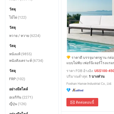
วัสดุ
ไม้ไผ่
(122)
วัสดุ
หวาย / หวาย
(6224)
วัสดุ
หนังแท้
(9855)
ราคาดี บรรจุมาตรฐาน กล่อ
หนังสังเคราะห์
(6734)
แบบไม่พับ เฟอร์นิเจอร์โรงแ
เก้าอี้กลางแจ้ง โซฟา
ราคา FOB อ้างอิง:
วัสดุ
US$100-45
ปริมาณต่ำสุด:
1 บางส่วน
FRP
(102)
Foshan Hanse Industrial Co., Ltd.
อย่างมีสไตล์
อเมริกัน
(2271)
ติดต่อตอนนี้
ญี่ปุ่น
(126)