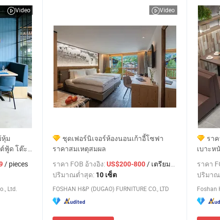
Video
Video
หุ้ม
ชุดเฟอร์นิเจอร์ห้องนอนเก้าอี้โซฟา
ราค
ฟู้ด โต๊ะ
ราคาสมเหตุสมผล
เบาะหนั
นสำหรับ
ร้านอา
/ pieces
ราคา FOB อ้างอิง:
/ เตรียมตัว
ราคา FO
9
US$200-800
ปริมาณต่ำสุด:
ปริมาณ
10 เซ็ต
., Ltd.
FOSHAN H&P (DUGAO) FURNITURE CO., LTD
Foshan 