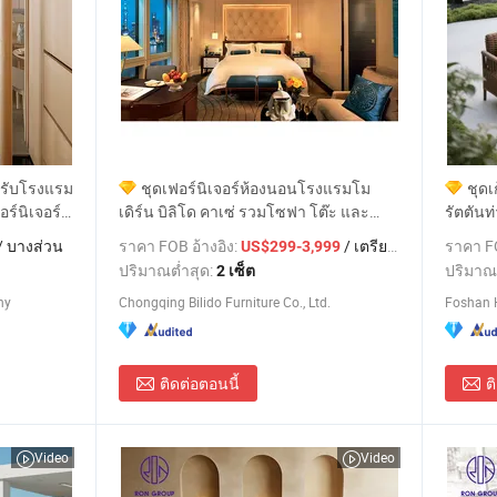
หรับโรงแรม
ชุดเฟอร์นิเจอร์ห้องนอนโรงแรมโม
ชุด
ร์นิเจอร์
เดิร์น บิลิโด คาเซ่ รวมโซฟา โต๊ะ และ
รัตตันท
าร
เก้าอี้ บริการผลิตแบบครบวงจร ราคาส่ง
กลางแจ
/ บางส่วน
ราคา FOB อ้างอิง:
/ เตรียมตัว
ราคา FO
US$299-3,999
สำหรับธุรกิจการบริการ เฟอร์นิเจอร์ไม้
ปริมาณต่ำสุด:
ปริมาณ
2 เซ็ต
ny
Chongqing Bilido Furniture Co., Ltd.
Foshan H
ติดต่อตอนนี้
ต
Video
Video