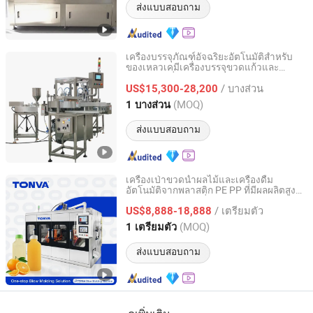
ส่งแบบสอบถาม
เครื่องบรรจุภัณฑ์อัจฉริยะอัตโนมัติสำหรับ
ของเหลวเคมีเครื่องบรรจุขวดแก้วและ
Alpha-Pack (Heyuan) Co., Ltd.
พลาสติกเครื่องปิดฝาสำหรับบรรจุอาหาร
/ บางส่วน
สำหรับแชมพูและยา
US$15,300-28,200
Guangdong, China
อัตราจาก 2007
(MOQ)
1 บางส่วน
ส่งแบบสอบถาม
เครื่องเป่าขวดน้ำผลไม้และเครื่องดื่ม
อัตโนมัติจากพลาสติก PE PP ที่มีผลผลิตสูง
ZHEJIANG TONVA PLASTICS MACHINE CO., LTD.
และประสิทธิภาพดีที่สุด
/ เตรียมตัว
US$8,888-18,888
Zhejiang, China
อัตราจาก 2013
(MOQ)
1 เตรียมตัว
ส่งแบบสอบถาม