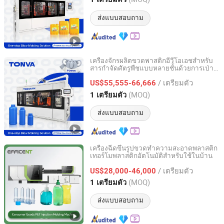
Zhejiang, China
อัตราจาก 2013
ส่งแบบสอบถาม
เครื่องจักรผลิตขวดพาสติกอีวีโอเอชสำหรับ
สารกำจัดศัตรูพืชแบบหลายชั้นด้วยการเป่า
ZHEJIANG TONVA PLASTICS MACHINE CO., LTD.
แบบร่วม
/ เตรียมตัว
US$55,555-66,666
Zhejiang, China
อัตราจาก 2013
(MOQ)
1 เตรียมตัว
ส่งแบบสอบถาม
เครื่องฉีดขึ้นรูปขวดทำความสะอาดพลาสติก
เทอร์โมพลาสติกอัตโนมัติสำหรับใช้ในบ้าน
Zhangjiagang Dawson Machine Co., Ltd
/ เตรียมตัว
US$28,000-46,000
Jiangsu, China
อัตราจาก 2017
(MOQ)
1 เตรียมตัว
ส่งแบบสอบถาม