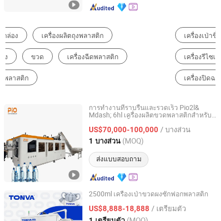
เครื่องเป่าขึ้นรูป
เครื่องเป่าขวด
เครื่องบรรจุ
เครื่องรีไซเคิลพลาสติก
เครื่องบดพลาสติก
เครื่องปิดฉลาก
การทำงานที่ราบรื่นและรวดเร็ว Pio2l&
Mdash; 6hl เครื่องผลิตขวดพลาสติกสำหรับ
Suzhou Pio-Engineer Machinery Co, . Ltd.
การผลิตขวดน้ำยาซักผ้า
/ บางส่วน
US$70,000-100,000
Jiangsu, China
อัตราจาก 2025
(MOQ)
1 บางส่วน
ส่งแบบสอบถาม
2500ml เครื่องเป่าขวดผงซักฟอกพลาสติก
ZHEJIANG TONVA PLASTICS MACHINE CO., LTD.
/ เตรียมตัว
US$8,888-18,888
(MOQ)
1 เตรียมตัว