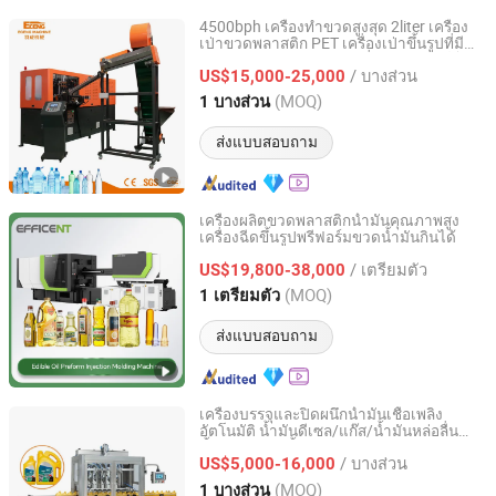
4500bph เครื่องทำขวดสูงสุด 2liter เครื่อง
เป่าขวดพลาสติก PET เครื่องเป่าขึ้นรูปที่มี
Zhangjiagang Eceng Machinery Co., Ltd.
การรับรอง CE ระบบขับเคลื่อนด้วยเซอร์โว
/ บางส่วน
US$15,000-25,000
Jiangsu, China
อัตราจาก 2008
(MOQ)
1 บางส่วน
ส่งแบบสอบถาม
เครื่องผลิตขวดพลาสติกน้ำมันคุณภาพสูง
เครื่องฉีดขึ้นรูปพรีฟอร์มขวดน้ำมันกินได้
Zhangjiagang Dawson Machine Co., Ltd
/ เตรียมตัว
US$19,800-38,000
Jiangsu, China
อัตราจาก 2017
(MOQ)
1 เตรียมตัว
ส่งแบบสอบถาม
เครื่องบรรจุและปิดผนึกน้ำมันเชื้อเพลิง
อัตโนมัติ น้ำมันดีเซล/แก๊ส/น้ำมันหล่อลื่น
Shanghai Paixie Packing Machinery Co., Ltd.
น้ำมันมะกอก น้ำมันพืช/ขวดแก้ว/พลาสติก
/ บางส่วน
US$5,000-16,000
Shanghai, China
อัตราจาก 2022
(MOQ)
1 บางส่วน