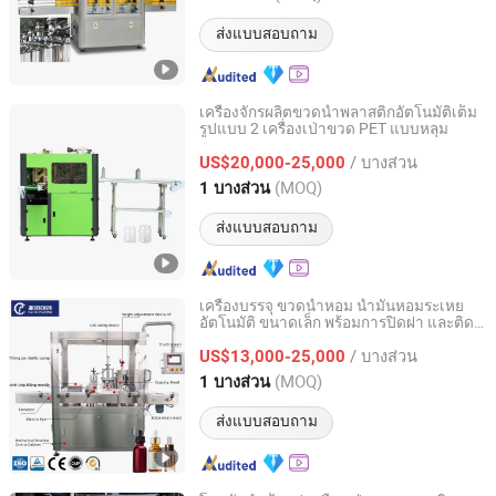
ส่งแบบสอบถาม
เครื่องจักรผลิตขวดน้ำพลาสติกอัตโนมัติเต็ม
รูปแบบ 2 เครื่องเป่าขวด PET แบบหลุม
Taizhou Pairui Packaging Machinery Co., Ltd.
/ บางส่วน
US$20,000-25,000
Zhejiang, China
อัตราจาก 2024
(MOQ)
1 บางส่วน
ส่งแบบสอบถาม
เครื่องบรรจุ ขวดน้ำหอม น้ำมันหอมระเหย
อัตโนมัติ ขนาดเล็ก พร้อมการปิดฝา และติด
Shanghai Paixie Packing Machinery Co., Ltd.
ฉลาก (สำหรับขวดแก้วหรือพลาสติก)
/ บางส่วน
US$13,000-25,000
Shanghai, China
อัตราจาก 2022
(MOQ)
1 บางส่วน
ส่งแบบสอบถาม