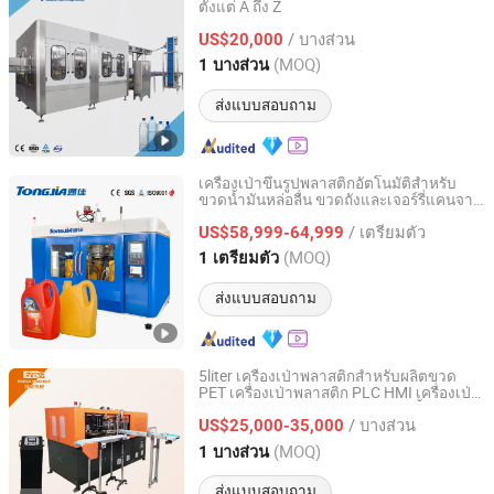
ตั้งแต่ A ถึง Z
Zhangjiagang Alps Machine Co., Ltd.
/ บางส่วน
US$20,000
Jiangsu, China
อัตราจาก 2019
(MOQ)
1 บางส่วน
ส่งแบบสอบถาม
เครื่องเป่าขึ้นรูปพลาสติกอัตโนมัติสำหรับ
ขวดน้ำมันหล่อลื่น ขวดถังและเจอร์รี่แคนจาก
Shandong Tongjia Machinery Co., Ltd.
พลาสติก PP HDPE
/ เตรียมตัว
US$58,999-64,999
Shandong, China
อัตราจาก 2008
(MOQ)
1 เตรียมตัว
ส่งแบบสอบถาม
5liter เครื่องเป่าพลาสติกสำหรับผลิตขวด
PET เครื่องเป่าพลาสติก PLC HMI เครื่องเป่า
Zhangjiagang Eceng Machinery Co., Ltd.
พรีฟอร์ม PET สำหรับสายการผลิตน้ำแร่และ
/ บางส่วน
น้ำผลไม้ 100ml-2L
US$25,000-35,000
Jiangsu, China
อัตราจาก 2008
(MOQ)
1 บางส่วน
ส่งแบบสอบถาม