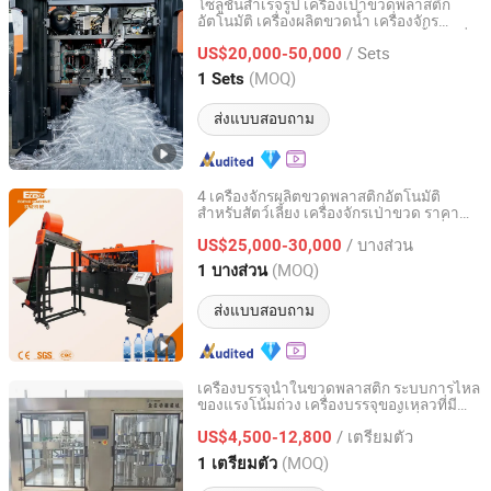
โซลูชันสำเร็จรูป เครื่องเป่าขวดพลาสติก
อัตโนมัติ เครื่องผลิตขวดน้ำ เครื่องจักร
Zhangjiagang Eceng Machinery Co., Ltd.
สำหรับโรงงานบรรจุขวดครบวงจร ตั้งแต่เริ่ม
/ Sets
ต้นจนจบ
US$20,000-50,000
Jiangsu, China
อัตราจาก 2008
(MOQ)
1 Sets
ส่งแบบสอบถาม
4 เครื่องจักรผลิตขวดพลาสติกอัตโนมัติ
สำหรับสัตว์เลี้ยง เครื่องจักรเป่าขวด ราคา
Zhangjiagang Eceng Machinery Co., Ltd.
สำหรับการผลิตขวดพลาสติกสำหรับเครื่อง
/ บางส่วน
ดื่ม
US$25,000-30,000
Jiangsu, China
อัตราจาก 2008
(MOQ)
1 บางส่วน
ส่งแบบสอบถาม
เครื่องบรรจุน้ำในขวดพลาสติก ระบบการไหล
ของแรงโน้มถ่วง เครื่องบรรจุของเหลวที่มี
AudLong Machinery Manufacturing Co., Ltd.
เสถียรภาพ สำหรับสายการผลิตน้ำดื่ม
/ เตรียมตัว
US$4,500-12,800
Hubei, China
อัตราจาก 2018
(MOQ)
1 เตรียมตัว