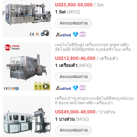
500ml
/ Set
US$5,000-50,000
Jiangsu, China
อัตราจาก 2014
(MOQ)
1 Set
ส่งแบบสอบถาม
เทคโนโลยีขั้นสูง เครื่องบรรจุขวดพลาสติก
อัตโนมัติ 4500bottles ขวดต่อชั่วโมง เครื่อง
ZhangJiaGang Honor Machine Co., Ltd.
บรรจุเครื่องดื่มน้ำอัดลม น้ำผลไม้ เครื่องบรรจุ
/ เตรียมตัว
น้ำผลไม้
US$12,800-46,000
Jiangsu, China
อัตราจาก 2019
(MOQ)
1 เตรียมตัว
ส่งแบบสอบถาม
เครื่องเป่าขวดนมระบบอัตโนมัติสมบูรณ์แบบ
6 ช่องขวดน้ำพลาสติก เครื่องเป่า
Taizhou Pairui Packaging Machinery Co., Ltd.
/ บางส่วน
US$45,000-48,000
Zhejiang, China
อัตราจาก 2024
(MOQ)
1 บางส่วน
ส่งแบบสอบถาม