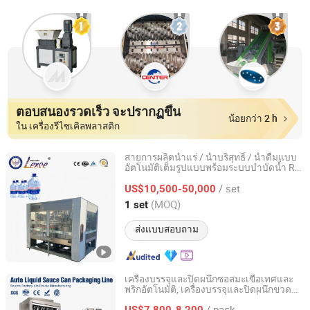
ตอบสนองรวดเร็ว จะปรากฏขึ้น
น้อยกว่า 2 h
ใน เครื่องรีไซเคิลพลาสติก
สายการผลิตน้ำแร่ / น้ำบริสุทธิ์ / น้ำดื่มแบบ
อัตโนมัติเต็มรูปแบบพร้อมระบบบำบัดน้ำ RO
Zhangjiagang Lexse Machinery Co., Ltd.
อุตสาหกรรมสำหรับการบรรจุขวด
/ set
US$10,500-50,000
Jiangsu, China
อัตราจาก 2024
(MOQ)
1 set
ส่งแบบสอบถาม
เครื่องบรรจุและปิดผนึกซอสมะเขือเทศและ
พริกอัตโนมัติ, เครื่องบรรจุและปิดผนึกขวด
Guangdong Leva Packaging Equipment Co., Ltd.
พลาสติกแบบปริมาณสำหรับเนยถั่วและซอส
/ pack
เนื้อวัว
US$7,800-8,200