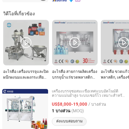
วิดีโอที่เกี่ยวข้อง
อะไรคือ เครื่องบรรจุและปิด
อะไรคือ สายการผลิตเครื่อง
อะไรคือ ขวดแก
ผนึกผงนมและผงกระเทียม
บรรจุน้ำแร่ขวดพลาสติก
พลาสติก, เครื่องซ
ในซอง ราคาที่ดีที่สุด
อัตโนมัติเต็มรูปแบบ เครื่อง
เครื่องบรรจุ, เครื
อัตโนมัติเต็มรูปแบบ
บรรจุเครื่องดื่มมีฟอง เครื่อง
การฆ่าเชื้อ, เห
เครื่องบรรจุซอสมะเขือเทศแบบอัตโนมัติ
ผลิตภัณฑ์ร้อนพลาสติก
บีบผลไม้บริสุทธิ์ และน้ำ
ไวน์แดง, น้ำผลไม้
ความแม่นยำสูง ระบบเซอร์โว เหมาะสำหรับ
Shanghai Paixie Packing Machinery Co., Ltd.
ขวดแก้ว พลาสติก/ถุง
โซดา
น้ำมันกิน
/ บางส่วน
US$8,000-19,000
Shanghai, China
อัตราจาก 2022
(MOQ)
1 บางส่วน
ส่งแบบสอบถาม