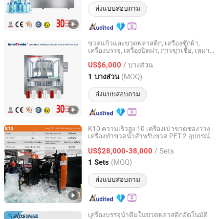
ส่งแบบสอบถาม
ขวดแก้วและขวดพลาสติก, เครื่องซักผ้า,
เครื่องบรรจุ, เครื่องปิดฝา, การฆ่าเชื้อ, เหมาะ
Qingzhou Tongda Packaging Machinery Co., Ltd.
สำหรับไวน์แดง, น้ำผลไม้, น้ำ, น้ำมันกิน
/ บางส่วน
US$6,000
Shandong, China
อัตราจาก 2019
(MOQ)
1 บางส่วน
ส่งแบบสอบถาม
K10 ความเร็วสูง 10 เครื่องเป่าขวดช่องว่าง
เครื่องทำขวดน้ำสำหรับขวด PET 2 อุปกรณ์
Zhangjiagang Eceng Machinery Co., Ltd.
ทำขวดพลาสติก LTR
/ Sets
US$28,000-38,000
Jiangsu, China
อัตราจาก 2008
(MOQ)
1 Sets
ส่งแบบสอบถาม
เครื่องบรรจุน้ำดื่มในขวดพลาสติกอัตโนมัติ