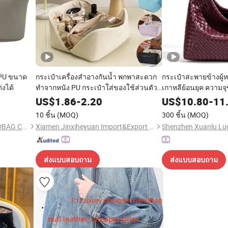
 PU ขนาด
กระเป๋าเครื่องสำอางกันน้ำ พกพาสะดวก
กระเป๋าสะพายข้างผู้ห
งได้
ทำจากหนัง PU กระเป๋าใส่ของใช้ส่วนตัว
เกาหลีย้อนยุค ความจ
สำหรับเดินทาง กล่องเครื่องสำอาง
ทอมือ กระเป๋าถือสำหรั
US$
1.86
-
2.20
US$
10.80
-
11
อเนกประสงค์
10 ชิ้น
(MOQ)
300 ชิ้น
(MOQ)
DINGNAN MINGHONG HANDBAG CO., LTD.
Xiamen Jinxiheyuan Import&Export Co., Ltd.
ส่งแบบสอบถาม
ส่งแบบสอบถาม