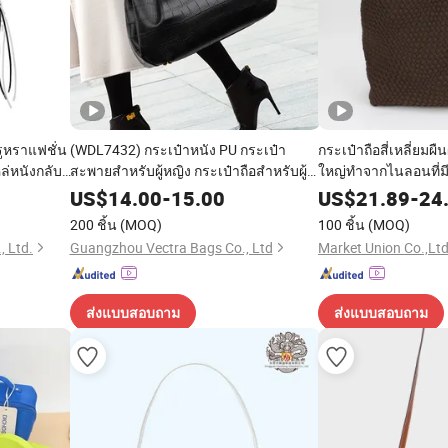
ูหราแฟชั่น
(WDL7432) กระเป๋าหนัง PU กระเป๋า
กระเป๋าถือสี่เหลี่ยมผ
ล่หนังกลับ
สะพายสำหรับผู้หญิง กระเป๋าถือสำหรับผู้
ใหญ่ทำจากไนลอนที่ม
หญิง
US$
14.00
-
15.00
US$
21.89
-
24
200 ชิ้น
(MOQ)
100 ชิ้น
(MOQ)
 Ltd.
Guangzhou Vectra Bags Co., Ltd
Market Union Co.,Ltd
ส่งแบบสอบถาม
ส่งแบบสอบถาม