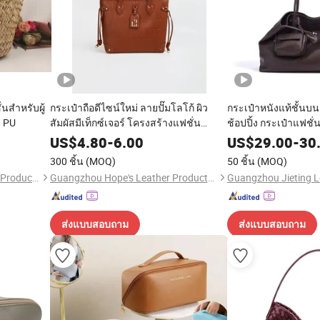
่นสำหรับผู้
กระเป๋าถือดีไซน์ใหม่ ลายปั๊มโลโก้ ผิว
กระเป๋าหนังแท้ชั้นบน
บ PU
สัมผัสมีเท็กซ์เจอร์ โครงสร้างแฟชั่น
ช้อปปิ้ง กระเป๋าแฟชั่
หนังPU กระเป๋าสะพายไหล่
กระเป๋าผู้หญิง กระเป
US$
4.80
-
6.00
US$
29.00
-
30
ดีไซเนอร์ กระเป๋าหรู
300 ชิ้น
(MOQ)
50 ชิ้น
(MOQ)
สะพาย (JT2512)
Weifang Fine Life Household Products Co., Ltd
Guangzhou Hope's Leather Products Co.,Ltd
ส่งแบบสอบถาม
ส่งแบบสอบถาม