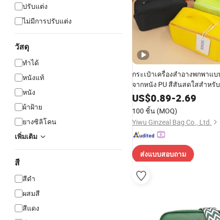
ปรับแต่ง
ไม่มีการปรับแต่ง
วัสดุ
ทำได้
กระเป๋าเครื่องสำอางพกพาแบ
หนังแท้
จากหนัง PU สีสันสดใสสำหรับผ
หนัง
ดีแบบกำหนดเอง โปรโมชั่น ก
US$
0.89
-
2.69
เครื่องสำอางหลายฟังก์ชันสำ
ผ้าฝ้าย
100 ชิ้น
(MOQ)
ทาง
ยางซิลิโคน
Yiwu Ginzeal Bag Co., Ltd.
เพิ่มเติม
ส่งแบบสอบถาม
สี
สีดำ
ผสมสี
สีแดง