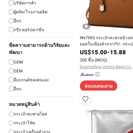
บริษัทการค้า
ผู้ผลิต/โรงงานผลิต
อื่นๆ
กรุ๊ป คอร์ปอเรชั่น
Wx7065 กระเป๋าสะพายข้างสตร
มอลในเมืองทำจาก PU - กระเป๋
ขีดความสามารถด้านวิจัยและ
ขนาดเล็กพร้อมสายสะพาย
US$
15.00
-
15.88
พัฒนา
300 ชิ้น
(MOQ)
ODM
Guangzhou Vectra Bags Co.,
OEM
มีแบรนด์ของตนเอง
ส่งแบบสอบถาม
อื่นๆ
หมวดหมู่สินค้า
กระเป๋าสะพายไหล่
กระเป๋าโท้ท
กระเป๋าเครื่องสำอาง