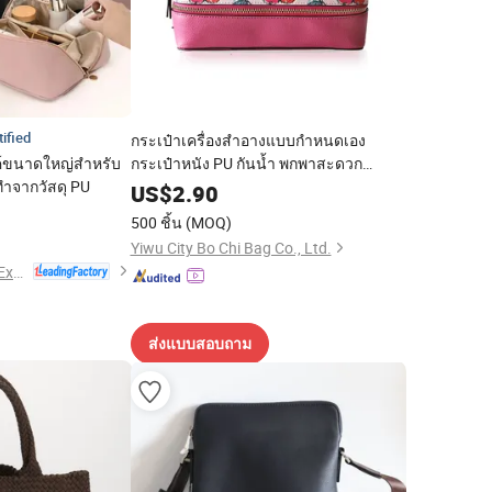
tified
กระเป๋าเครื่องสำอางแบบกำหนดเอง
งค์ขนาดใหญ่สำหรับ
กระเป๋าหนัง PU กันน้ำ พกพาสะดวก
งทำจากวัสดุ PU
กระเป๋าเครื่องสำอางสำหรับเดินทาง
US$
2.90
กระเป๋าแปรงหลายฟังก์ชันสำหรับผู้หญิง
5
500 ชิ้น
(MOQ)
Yiwu City Bo Chi Bag Co., Ltd.
Hangzhou Initi Imp&Exp Co., Ltd.
ส่งแบบสอบถาม