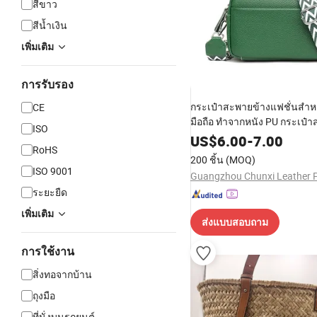
สีขาว
สีน้ำเงิน
เพิ่มเติม
การรับรอง
กระเป๋าสะพายข้างแฟชั่นสำหร
CE
มือถือ ทำจากหนัง PU กระเป๋
ISO
ขนาดเล็กสำหรับใช้ในชีวิตป
US$
6.00
-
7.00
RoHS
200 ชิ้น
(MOQ)
ISO 9001
ระยะยืด
เพิ่มเติม
ส่งแบบสอบถาม
การใช้งาน
สิ่งทอจากบ้าน
ถุงมือ
ที่นั่งบนรถยนต์