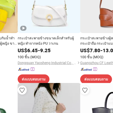
บกันน้ำทำ
กระเป๋าสะพายข้างขนาดเล็กสำหรับผู้
กระเป๋าสะพายข้างผู้ห
ู้หญิง ขาย
หญิง ทำจากหนัง PU วาเกน
กระเป๋าถือ กระเป๋าแ
ระเป๋า
US$
6.45
-
9.25
US$
7.80
-
13.
หรับการเดิน
100 ชิ้น
(MOQ)
100 ชิ้น
(MOQ)
Dongguan Yaosheng Industrial Co., Ltd
Guangzhou CF Leathe
ส่งแบบสอบถาม
ส่งแบบสอบถาม