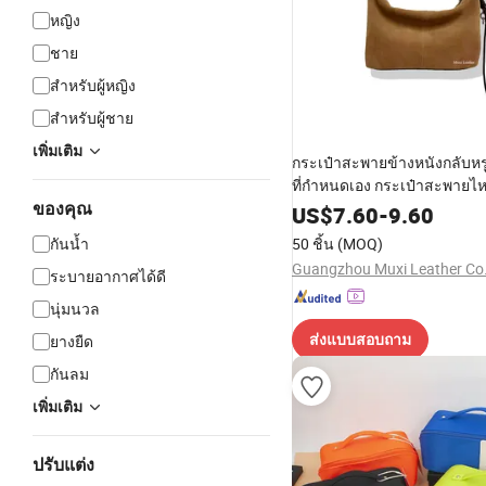
หญิง
ชาย
สำหรับผู้หญิง
สำหรับผู้ชาย
เพิ่มเติม
กระเป๋าสะพายข้างหนังกลับหร
ที่กำหนดเอง กระเป๋าสะพายไห
แบบโฮโบสำหรับผู้หญิงกลาง
ของคุณ
US$
7.60
-
9.60
กันน้ำ
50 ชิ้น
(MOQ)
Guangzhou Muxi Leather Co.,
ระบายอากาศได้ดี
นุ่มนวล
ยางยืด
ส่งแบบสอบถาม
กันลม
เพิ่มเติม
ปรับแต่ง