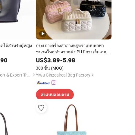
คได้สำหรับผู้หญิง
กระเป๋าเครื่องสำอางหรูหราแบบพกพา
ขนาดใหญ่ทำจากหนัง PU มีการเย็บแบบค
วิลท์สำหรับเป็นของขวัญ ป้ายชื่อส่วนตัว มี
.90
US$
3.89
-
5.98
หูจับนุ่ม สำหรับจัดเก็บความงามในการ
300 ชิ้น
(MOQ)
เดินทางของผู้หญิง
Guangzhou Tina Import & Export Trade Co., Ltd
Yiwu Ginzealreal Bag Factory
ส่งแบบสอบถาม