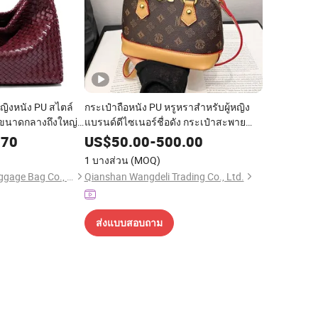
ญิงหนัง PU สไตล์
กระเป๋าถือหนัง PU หรูหราสำหรับผู้หญิง
ุขนาดกลางถึงใหญ่
แบรนด์ดีไซเนอร์ชื่อดัง กระเป๋าสะพาย
บผู้หญิง
ข้างและสะพายไหล่ สไตล์คลาสสิกวินเทจ
.70
US$
50.00
-
500.00
ตกแต่งด้วยตัวอักษร
1 บางส่วน
(MOQ)
Shenzhen Xuanlu Luggage Bag Co., Ltd.
Qianshan Wangdeli Trading Co., Ltd.
ส่งแบบสอบถาม