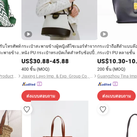
ับโทรศัพท์
กระเป๋าสะพายข้างผู้หญิงดีไซเนอร์ทำจาก
กระเป๋าถือสีดำแบบล๊อ
าสะพายข้าง
หนัง PU กระเป๋าทรงบัคเก็ตสำหรับช้อปปิ้ง
กระเป๋า PU หลายชั้น
ระจำวัน
ออนไลน์พร้อมผ้าจาคการ์ดบนตัวกระเป๋า
US$
30.88
-
45.88
US$
10.30
-
10
400 ชิ้น
(MOQ)
200 ชิ้น
(MOQ)
Guangzhou Chunxi Leather Products Co., Ltd.
Jiaxing Layo Imp. & Exp. Group Co., Ltd.
ส่งแบบสอบถาม
ส่งแบบสอบถาม