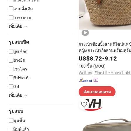
แบบดั้งเดิม
การระบาย
เพิ่มเติม
รูปแบบปิด
กระเป๋าช้อปปิ้งสานดีไซน์แฟชั
หญิง กระเป๋าถือสานพร้อมหูจั
ผูกเชือก
US$
8.72
-
9.12
ยางยืด
100 ชิ้น
(MOQ)
เวลโคร
ซิปข้อเท้า
ซิป
ส่งแบบสอบถาม
เพิ่มเติม
รูปแบบ
นูนขึ้น
พิมพ์แล้ว