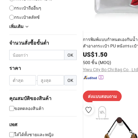
กระเป๋าถืออื่นๆ
กระเป๋าคลัทช์
เพิ่มเติม
การพิมพ์แบบกำหนดเองกันน้ำเ
จำนวนสั่งซื้อขั้นต่ำ
สำอางกระเป๋า PU หนังกระเป๋
US$
1.50
OK
500 ชิ้น
(MOQ)
ราคา
Yiwu City Bo Chi Bag Co., Ltd
-
OK
ส่งแบบสอบถาม
คุณสมบัติของสินค้า
ขอทดลองสินค้า
เพศ
ใส่ได้ทั้งชายและหญิง