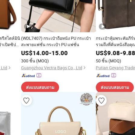
ีสไตล์มินิ
(WDL7407) กระเป๋าถือหนัง PU กระเป๋า
กระเป๋าหุ้มพระคัมภีร
าเปิดซิป
สะพายแฟชั่น กระเป๋า PU แฟชั่น
รวมถึงที่คั่นหนังสือค
US$
14.00
-
15.00
US$
9.08
-
9.8
300 ชิ้น
(MOQ)
50 ชิ้น
(MOQ)
 Ltd
Guangzhou Vectra Bags Co., Ltd
Putian Geyang Tradin
ส่งแบบสอบถาม
ส่งแบบสอบถาม