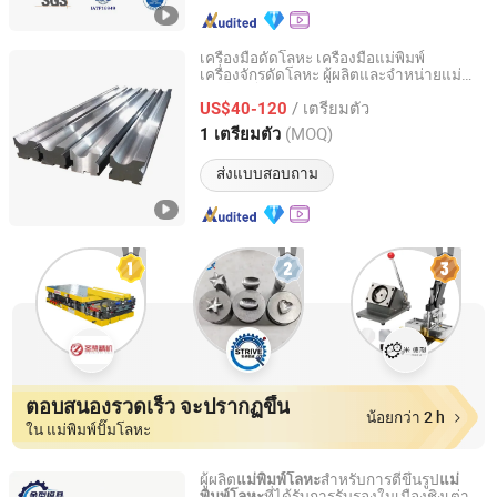
เครื่องมือดัดโลหะ เครื่องมือแม่พิมพ์
เครื่องจักรดัดโลหะ ผู้ผลิตและจำหน่ายแม่
Anhui Haili Machine Tool Manufacturing Co., Ltd
พิมพ์ดัดโลหะสำหรับขาย
/ เตรียมตัว
US$40-120
Anhui, China
อัตราจาก 2025
(MOQ)
1 เตรียมตัว
ส่งแบบสอบถาม
ตอบสนองรวดเร็ว จะปรากฏขึ้น
น้อยกว่า 2 h
ใน แม่พิมพ์ปั๊มโลหะ
ผู้ผลิต
สำหรับการตีขึ้นรูป
แม่พิมพ์โลหะ
แม่
ที่ได้รับการรับรองในเมืองชิงเต่า
พิมพ์โลหะ