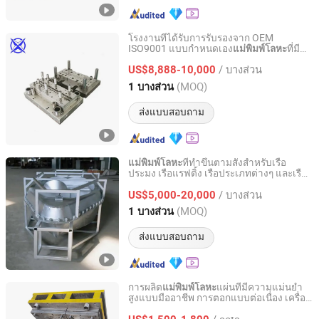
โรงงานที่ได้รับการรับรองจาก OEM
ISO9001 แบบกำหนดเอง
ที่มี
แม่พิมพ์โลหะ
SHENZHEN TEC-KEY TECHNOLOGY CO., LTD
ความแม่นยำสูงแม่พิมพ์เจาะแม่พิมพ์การกด
/ บางส่วน
แบบก้าวหน้า
US$8,888-10,000
Guangdong, China
อัตราจาก 2025
(MOQ)
1 บางส่วน
ส่งแบบสอบถาม
ที่ทำขึ้นตามสั่งสำหรับเรือ
แม่พิมพ์โลหะ
ประมง เรือแรฟติ้ง เรือประเภทต่างๆ และเรือ
Hengshui First Class Rotomolding Equipment Technology
แคนู
Co., Ltd.
/ บางส่วน
US$5,000-20,000
(MOQ)
1 บางส่วน
Hebei, China
อัตราจาก 2026
ส่งแบบสอบถาม
การผลิต
แผ่นที่มีความแม่นยำ
แม่พิมพ์โลหะ
สูงแบบมืออาชีพ การตอกแบบต่อเนื่อง เครื่อง
Hengshui Hongmaoda Mould Co., Ltd
มือแม่พิมพ์การตอก
/ sets