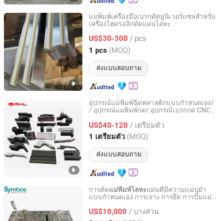
แม่พิมพ์เครื่องมือเบรกดัดยูนิเวอร์แซลสำหรับ
เครื่องไฮดรอลิกดัดแผ่นโลหะ
Nanjing Diga Machinery Trading Co., Ltd.
/ pcs
US$30-300
Jiangsu, China
อัตราจาก 2018
(MOQ)
1 pcs
ส่งแบบสอบถาม
อุปกรณ์แม่พิมพ์ฉีดพลาสติกแบบกำหนดเอง/
/ อุปกรณ์แม่พิมพ์กด/ อุปกรณ์เบรกกด CNC/
Anhui Haili Machine Tool Manufacturing Co., Ltd
แม่พิมพ์การตีโลหะ
/ เตรียมตัว
US$40-120
Anhui, China
อัตราจาก 2025
(MOQ)
1 เตรียมตัว
ส่งแบบสอบถาม
การตัด
แผ่นที่มีความแม่นยำ
แม่พิมพ์โลหะ
แบบกำหนดเอง การเจาะ การยึด การปั๊มแม่
FOSHAN SYMBOS PRECISION MOULD CO.,LTD
พิมพ์
/ บางส่วน
US$10,000