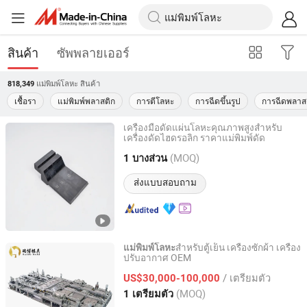
สินค้า
ซัพพลายเออร์
แม่พิมพ์โลหะ
สินค้า
818,349
เชื้อรา
แม่พิมพ์พลาสติก
การตีโลหะ
การฉีดขึ้นรูป
การฉีดพลาส
เครื่องมือดัดแผ่นโลหะคุณภาพสูงสำหรับ
เครื่องดัดไฮดรอลิก ราคาแม่พิมพ์ดัด
Shinite Machinery Co., Ltd.
(MOQ)
1 บางส่วน
Anhui, China
อัตราจาก 2022
ส่งแบบสอบถาม
สำหรับตู้เย็น เครื่องซักผ้า เครื่อง
แม่พิมพ์โลหะ
ปรับอากาศ OEM
Foshan Ruibo Precision Mold Co., Ltd.
/ เตรียมตัว
US$30,000-100,000
Guangdong, China
อัตราจาก 2025
(MOQ)
1 เตรียมตัว