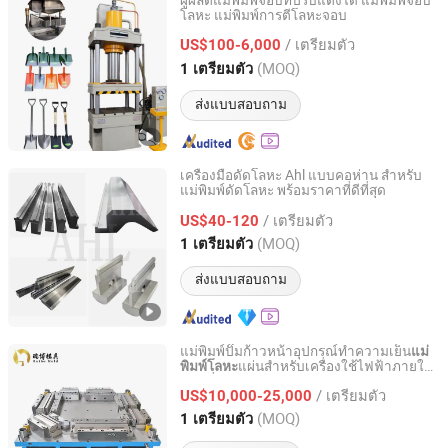
ผู้ผลิตแม่พิมพ์จอบที่ปรับแต่งได้ แม่พิมพ์จอบ
โลหะ แม่พิมพ์การตีโลหะจอบ
Yongkang Hoshare Mould Co., Ltd
/ เตรียมตัว
US$100-6,000
Zhejiang, China
อัตราจาก 2026
(MOQ)
1 เตรียมตัว
ส่งแบบสอบถาม
เครื่องมือดัดโลหะ Ahl แบบคอห่าน สำหรับ
แม่พิมพ์ดัดโลหะ พร้อมราคาที่ดีที่สุด
Anhui Haili Machine Tool Manufacturing Co., Ltd
/ เตรียมตัว
US$40-120
Anhui, China
อัตราจาก 2025
(MOQ)
1 เตรียมตัว
ส่งแบบสอบถาม
แม่พิมพ์ปั๊มก้าวหน้าอุปกรณ์ทำความเย็น
แม่
แผ่นสำหรับเครื่องใช้ไฟฟ้าภายใน
พิมพ์โลหะ
Foshan Ruibo Precision Mold Co., Ltd.
บ้านที่มีความแม่นยำสูง
/ เตรียมตัว
US$10,000-25,000
Guangdong, China
อัตราจาก 2025
(MOQ)
1 เตรียมตัว