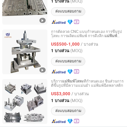
Guangdong, China
อัตราจาก 2021
(MOQ)
1 บางส่วน
ส่งแบบสอบถาม
การตัดลวด CNC แบบกำหนดเอง การขึ้นรูป
โลหะ การผลิตแม่พิมพ์ การดึงลึก
แม่พิมพ์
Shanghai Jumpion Metal Technology Co., Ltd
แม่พิมพ์แผ่นโลหะ ผู้ผลิตแม่พิมพ์
โลหะ
/ บางส่วน
US$500-1,000
Shanghai, China
อัตราจาก 2024
(MOQ)
1 บางส่วน
ส่งแบบสอบถาม
บริการ
ที่กำหนดเอง ชิ้นส่วนการ
แม่พิมพ์โลหะ
ตีขึ้นรูปที่มีความแม่นยำ แม่พิมพ์ฉีดพลาสติก
Jingjiang Fuji Technology Co., Ltd
/ บางส่วน
US$3,000
Guangdong, China
อัตราจาก 2023
(MOQ)
1 บางส่วน
ส่งแบบสอบถาม