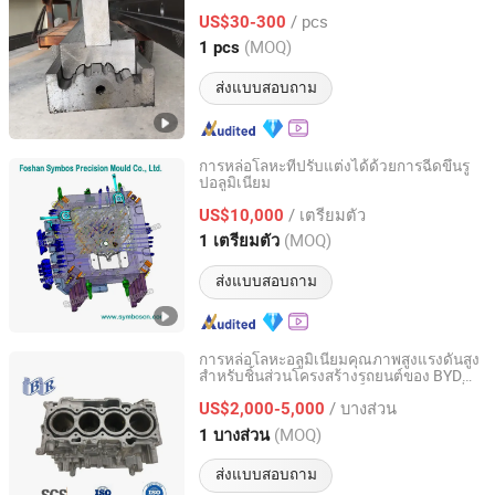
/ pcs
US$30-300
Jiangsu, China
อัตราจาก 2018
(MOQ)
1 pcs
ส่งแบบสอบถาม
การหล่อโลหะที่ปรับแต่งได้ด้วยการฉีดขึ้นรู
ปอลูมิเนียม
FOSHAN SYMBOS PRECISION MOULD CO.,LTD
/ เตรียมตัว
US$10,000
Guangdong, China
อัตราจาก 2021
(MOQ)
1 เตรียมตัว
ส่งแบบสอบถาม
การหล่อโลหะอลูมิเนียมคุณภาพสูงแรงดันสูง
สำหรับชิ้นส่วนโครงสร้างรถยนต์ของ BYD
Chongqing Borun Mould Manufacturing Co., Ltd.
Xiaomi Lixiang สำหรับบล็อกกระบอกสูบที่
/ บางส่วน
แข็งแรงเพื่อช่วยลดเวลา
US$2,000-5,000
Chongqing, China
อัตราจาก 2024
(MOQ)
1 บางส่วน
ส่งแบบสอบถาม