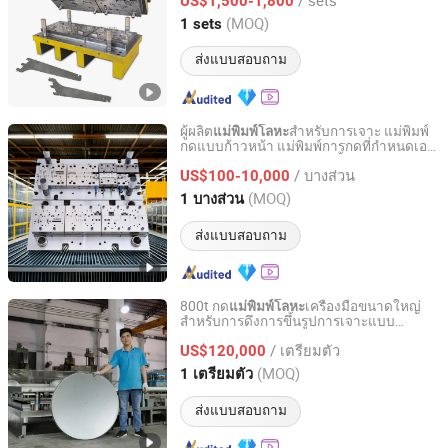
US$1,500-1,800
Hebei, China
อัตราจาก 2023
(MOQ)
1 sets
ส่งแบบสอบถาม
ผู้ผลิต
สำหรับการเจาะ แม่พิมพ์
แม่พิมพ์โลหะ
กดแบบก้าวหน้า แม่พิมพ์การกดที่กำหนดเอง
SHENZHEN TEC-KEY TECHNOLOGY CO., LTD
การผลิตผลิตภัณฑ์ แม่พิมพ์ชิ้นส่วนฮาร์ดแวร์
/ บางส่วน
US$100-10,000
Guangdong, China
อัตราจาก 2025
(MOQ)
1 บางส่วน
ส่งแบบสอบถาม
800t กด
เครื่องมือขนาดใหญ่
แม่พิมพ์โลหะ
สำหรับการดึงการขึ้นรูปการเจาะแบบ
Zhongshan Huihai Mold & Automatic Equipment Co., Ltd.
ก้าวหน้า OEM ODM สำหรับอุปกรณ์ในบ้าน
/ เตรียมตัว
อุตสาหกรรมยานยนต์ อิเล็กทรอนิกส์รถยนต์
US$120,000
ชิ้นส่วนที่ถือ
Guangdong, China
อัตราจาก 2016
(MOQ)
1 เตรียมตัว
ส่งแบบสอบถาม