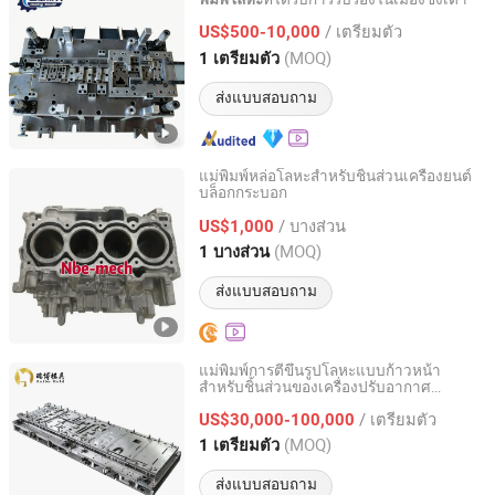
Qingdao Jinxing Mould Co., Ltd.
/ เตรียมตัว
US$500-10,000
Shandong, China
อัตราจาก 2026
(MOQ)
1 เตรียมตัว
ส่งแบบสอบถาม
แม่พิมพ์หล่อโลหะสำหรับชิ้นส่วนเครื่องยนต์
บล็อกกระบอก
Ningbo E-Mech Industrial Technology Co., Ltd
/ บางส่วน
US$1,000
Zhejiang, China
อัตราจาก 2026
(MOQ)
1 บางส่วน
ส่งแบบสอบถาม
แม่พิมพ์การตีขึ้นรูปโลหะแบบก้าวหน้า
สำหรับชิ้นส่วนของเครื่องปรับอากาศ
Foshan Ruibo Precision Mold Co., Ltd.
ภายนอก
/ เตรียมตัว
US$30,000-100,000
Guangdong, China
อัตราจาก 2025
(MOQ)
1 เตรียมตัว
ส่งแบบสอบถาม