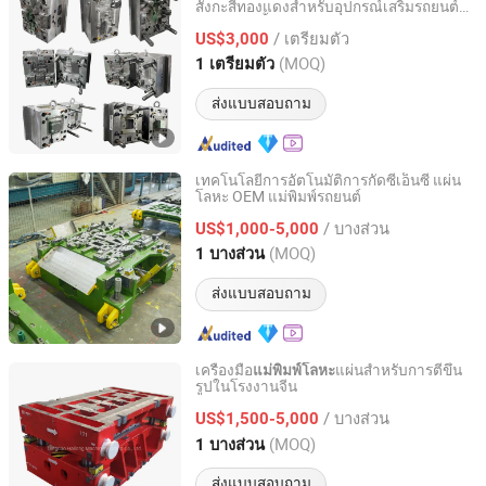
สังกะสีทองแดงสำหรับอุปกรณ์เสริมรถยนต์
Shenzhen Smart Mold Technology Limited
ฮีทซิงค์ล้อชิ้นส่วนมอเตอร์ไซค์
/ เตรียมตัว
US$3,000
Guangdong, China
อัตราจาก 2016
(MOQ)
1 เตรียมตัว
ส่งแบบสอบถาม
เทคโนโลยีการอัตโนมัติการกัดซีเอ็นซี แผ่น
โลหะ OEM แม่พิมพ์รถยนต์
Qingdao Hailong Machinery Group Co., Ltd.
/ บางส่วน
US$1,000-5,000
Shandong, China
อัตราจาก 2020
(MOQ)
1 บางส่วน
ส่งแบบสอบถาม
เครื่องมือ
แผ่นสำหรับการตีขึ้น
แม่พิมพ์โลหะ
รูปในโรงงานจีน
Qingdao Hailong Machinery Group Co., Ltd.
/ บางส่วน
US$1,500-5,000
Shandong, China
อัตราจาก 2020
(MOQ)
1 บางส่วน
ส่งแบบสอบถาม