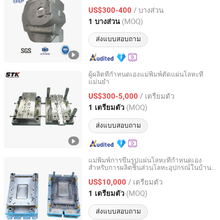
ที่มีความแม่นยำในการหล่อแม่พิมพ์สำหรับที่
/ บางส่วน
อยู่อาศัยของโช้คอัพ
US$300-400
Chongqing, China
อัตราจาก 2024
(MOQ)
1 บางส่วน
ส่งแบบสอบถาม
ผู้ผลิตที่กำหนดเองแม่พิมพ์ตัดแผ่นโลหะที่
แม่นยำ
Xiamen Stick Industry Co., Ltd.
/ เตรียมตัว
US$300-5,000
Fujian, China
อัตราจาก 2004
(MOQ)
1 เตรียมตัว
ส่งแบบสอบถาม
แม่พิมพ์การขึ้นรูปแผ่นโลหะที่กำหนดเอง
สำหรับการผลิตชิ้นส่วนโลหะอุปกรณ์ในบ้านที่
Zhongshan Huihai Mold & Automatic Equipment Co., Ltd.
มีอายุการใช้งานยาวนาน
/ เตรียมตัว
US$10,000
Guangdong, China
อัตราจาก 2016
(MOQ)
1 เตรียมตัว
ส่งแบบสอบถาม