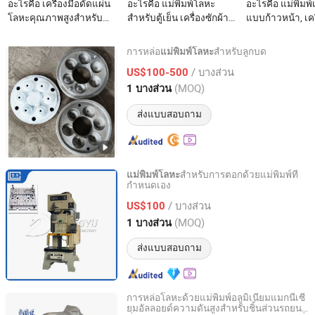
อะไรคือ เครื่องมือดัดแผ่น
อะไรคือ แม่พิมพ์โลหะ
อะไรคือ แม่พิมพ
โลหะคุณภาพสูงสำหรับ
สำหรับตู้เย็น เครื่องซักผ้า
แบบก้าวหน้า, เคร
เครื่องดัดไฮดรอลิก ราคา
เครื่องปรับอากาศ OEM
เจาะด้วยแรงดัน
แม่พิมพ์ดัด
แม่พิมพ์การตีเจ
การหล่อ
สำหรับลูกบด
แม่พิมพ์โลหะ
Ningguo Zhicheng Machine Manufacturing Co., Ltd.
/ บางส่วน
US$100-500
(MOQ)
1 บางส่วน
Anhui, China
อัตราจาก 2024
ส่งแบบสอบถาม
สำหรับการตอกด้วยแม่พิมพ์ที่
แม่พิมพ์โลหะ
กำหนดเอง
Zibo hangyu Machinery Co., Ltd.
/ บางส่วน
US$100
Shandong, China
อัตราจาก 2020
(MOQ)
1 บางส่วน
ส่งแบบสอบถาม
การหล่อโลหะด้วยแม่พิมพ์อลูมิเนียมแมกนีเซี
ยมอัลลอยด์ความดันสูงสำหรับชิ้นส่วนรถยนต์
Chongqing Borun Mould Manufacturing Co., Ltd.