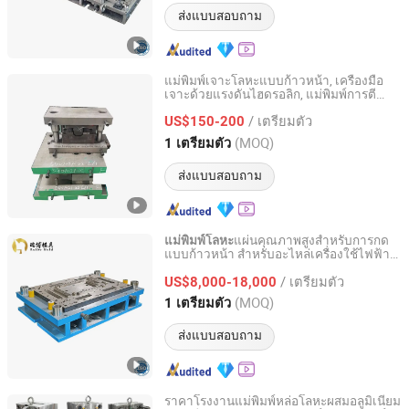
ส่งแบบสอบถาม
แม่พิมพ์เจาะโลหะแบบก้าวหน้า, เครื่องมือ
เจาะด้วยแรงดันไฮดรอลิก, แม่พิมพ์การตี
Qingdao Hailong Machinery Group Co., Ltd.
เจาะ
/ เตรียมตัว
US$150-200
Shandong, China
อัตราจาก 2020
(MOQ)
1 เตรียมตัว
ส่งแบบสอบถาม
แผ่นคุณภาพสูงสำหรับการกด
แม่พิมพ์โลหะ
แบบก้าวหน้า สำหรับอะไหล่เครื่องใช้ไฟฟ้า
Foshan Ruibo Precision Mold Co., Ltd.
ในครัวเรือน
/ เตรียมตัว
US$8,000-18,000
Guangdong, China
อัตราจาก 2025
(MOQ)
1 เตรียมตัว
ส่งแบบสอบถาม
ราคาโรงงานแม่พิมพ์หล่อโลหะผสมอลูมิเนียม