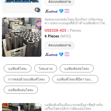
ส่งแบบสอบถาม
ท่อทองแดงหล่อโลหะป้องกันการกัดกร่อน
ความหนาแน่นสูงที่มีเถ้าต่ำแม่พิมพ์กราไฟต์
QINGDAO AEROSPACE GRAPHITE CO., LTD.
อุตสาหกรรม
/ Pieces
US$328-425
Shandong, China
อัตราจาก 2018
(MOQ)
6 Pieces
ส่งแบบสอบถาม
ชิ้นส่วนเครื่องจักรแปรรูปโลหะ
อุปกรณ์ปั๊ม
แม่พิมพ์ปั๊มโลหะ
แม่พิมพ์พลาสติก
แม่พิมพ์หล่อโลหะ
แม่พิมพ์ตีขึ้นรูป
แม่พิมพ์เครื่องมือเบรกกดมืออาชีพสำหรับ
เครื่องไฮดรอลิกการดัดแผ่นโลหะ
Nanjing Diga Machinery Trading Co., Ltd.