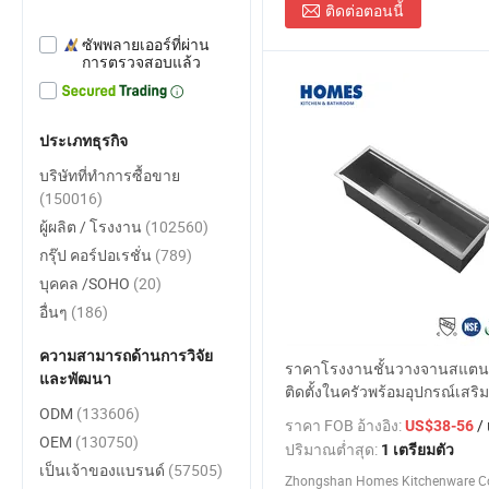
ติดต่อตอนนี้
ซัพพลายเออร์ที่ผ่าน
การตรวจสอบแล้ว
ประเภทธุรกิจ
บริษัทที่ทำการซื้อขาย
(150016)
ผู้ผลิต / โรงงาน
(102560)
กรุ๊ป คอร์ปอเรชั่น
(789)
บุคคล /SOHO
(20)
อื่นๆ
(186)
ความสามารถด้านการวิจัย
ราคาโรงงานชั้นวางจานสแต
และพัฒนา
ติดตั้งในครัวพร้อมอุปกรณ์เสริม
ODM
(133606)
ราคา FOB อ้างอิง:
/ 
US$38-56
OEM
(130750)
ปริมาณต่ำสุด:
1 เตรียมตัว
เป็นเจ้าของแบรนด์
(57505)
Zhongshan Homes Kitchenware Co.