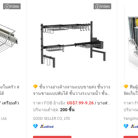
Video
Video
งในครัว ส
ชั้นวางอ่างล้างจานแบบขายส่ง ชั้นวาง
ทีมผ
ด้
จานชามแบบพับได้ ชั้นวางระบายน้ำ ชั้น
จัดเก็
วางจานในอ่างล้างจาน
เรียบร้
/ เตรียมตัว
ราคา FOB อ้างอิง:
/ บางส่วน
ราคา FO
US$7.99-9.26
ปริมาณต่ำสุด:
ปริมาณ
200 ชิ้น
 Ltd.
GOOD SELLER CO., LTD