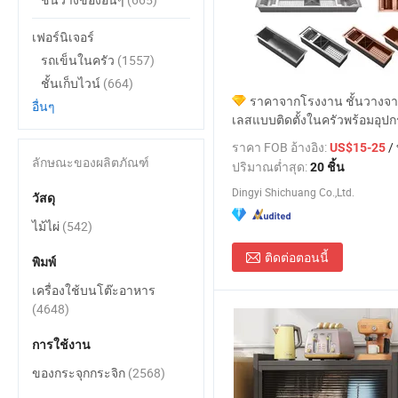
เฟอร์นิเจอร์
รถเข็นในครัว
(1557)
ชั้นเก็บไวน์
(664)
ราคาจากโรงงาน ชั้นวาง
อื่นๆ
เลสแบบติดตั้งในครัวพร้อมอุปก
ราคา FOB อ้างอิง:
/ 
US$15-25
ลักษณะของผลิตภัณฑ์
ปริมาณต่ำสุด:
20 ชิ้น
Dingyi Shichuang Co.,Ltd.
วัสดุ
ไม้ไผ่
(542)
ติดต่อตอนนี้
พิมพ์
เครื่องใช้บนโต๊ะอาหาร
(4648)
การใช้งาน
ของกระจุกกระจิก
(2568)