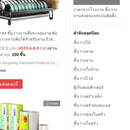
ราคาจากโรงงาน ชั้นวาง
จานสแตนเลสแบบติดตั้ง
ในครัวพร้อมอุปกรณ์
ส่ง ชั้นวางจานที่ประกอบง่าย พับ
คำค้นยอดนิยม
ั้นวางจานพับได้สำหรับจาน ถ้วย
ชั้นวางไม้
ว พร้อมถาดรองน้ำ
B อ้างอิง:
/ บางส่วน
US$5.6-6.8
ชั้นวางลวด
ต่ำสุด:
200 ชิ้น
ชั้นวางจาน
Qingyuan Xingxiang Hardware Products Co., Ltd
ชั้นวางในบ้าน
ชั้นวางไวน์
ิดต่อตอนนี้
ตู้เก็บคอมพิวเตอร์
ชั้นวางครัวเหล็ก
Video
ชั้นวางครัวสแตนเลส
ชั้นวางของในครัว
ชั้นวางในครัว