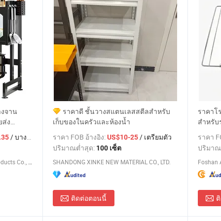
างจาน
ราคาดี ชั้นวางสแตนเลสสตีลสำหรับ
ราคาโร
ยส่ง
เก็บของในครัวและห้องน้ำ
สำหรับ
กันสนิม
สำหรับ
/ บางส่วน
ราคา FOB อ้างอิง:
/ เตรียมตัว
ราคา FO
.35
US$10-25
ั้นวางจาน
ปริมาณต่ำสุด:
ปริมาณ
100 เซ็ต
Qingyuan Xingxiang Hardware Products Co., Ltd
SHANDONG XINKE NEW MATERIAL CO., LTD.
Foshan A
ติดต่อตอนนี้
ต