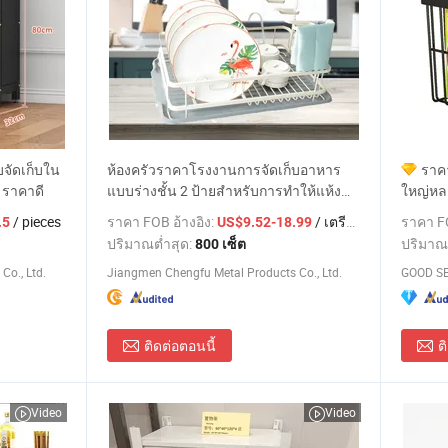
บจัดเก็บใน
ห้องครัวราคาโรงงานการจัดเก็บอาหาร
ราคา
 ราคาดี
แบบร่างชั้น 2 ป้ายสำหรับการทำให้แห้ง
ใหญ่หลา
แร็ค
/ pieces
ราคา FOB อ้างอิง:
/ เตรียมตัว
ราคา FO
.5
US$9.52-18.99
ปริมาณต่ำสุด:
ปริมาณ
800 เซ็ต
Co., Ltd.
Jiangmen Chengfu Metal Products Co., Ltd.
GOOD SE
ติดต่อตอนนี้
ต
Video
Video