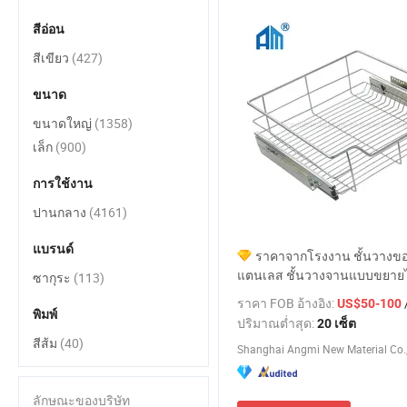
สีอ่อน
สีเขียว
(427)
ขนาด
ขนาดใหญ่
(1358)
เล็ก
(900)
การใช้งาน
ปานกลาง
(4161)
แบรนด์
ราคาจากโรงงาน ชั้นวางขอ
แตนเลส ชั้นวางจานแบบขยายไ
ซากุระ
(113)
ราคา FOB อ้างอิง:
US$50-100
พิมพ์
ปริมาณต่ำสุด:
20 เซ็ต
สีส้ม
(40)
Shanghai Angmi New Material Co.,
ลักษณะของบริษัท