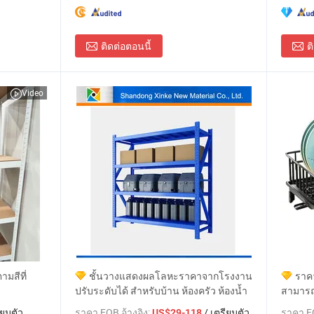
ติดต่อตอนนี้
ต
Video
ามสีที่
ชั้นวางแสดงผลโลหะราคาจากโรงงาน
ราคา
ปรับระดับได้ สำหรับบ้าน ห้องครัว ห้องน้ำ
สามารถ
ชุดถาด
ียมตัว
ราคา FOB อ้างอิง:
/ เตรียมตัว
ราคา FO
US$29-118