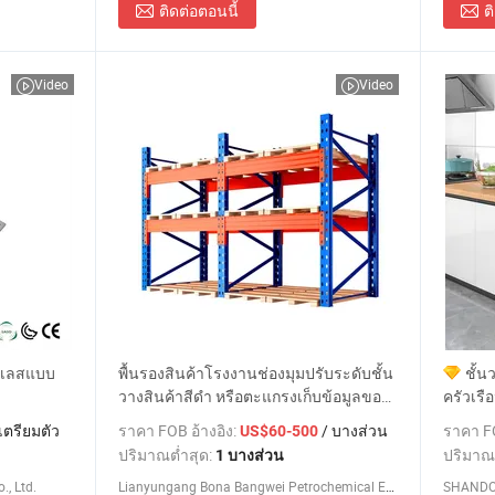
ติดต่อตอนนี้
ต
Video
Video
นเลสแบบ
พื้นรองสินค้าโรงงานช่องมุมปรับระดับชั้น
ชั้น
วางสินค้าสีดำ หรือตะแกรงเก็บข้อมูลของ
ครัวเรือ
Kitchen อเนกประสงค์สีขาว
เตรียมตัว
ราคา FOB อ้างอิง:
/ บางส่วน
ราคา FO
US$60-500
ปริมาณต่ำสุด:
ปริมาณ
1 บางส่วน
, Ltd.
Lianyungang Bona Bangwei Petrochemical Equipment Co., Ltd
SHANDON