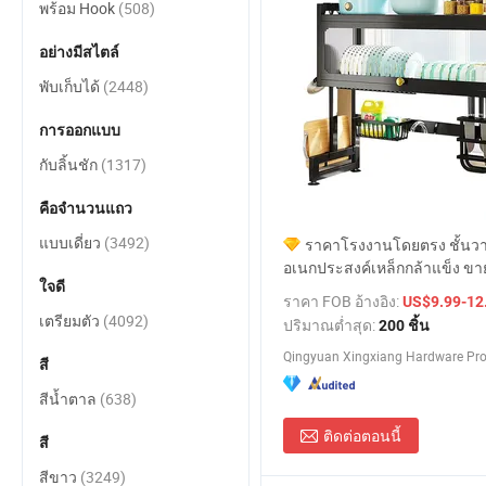
พร้อม Hook
(508)
อย่างมีสไตล์
พับเก็บได้
(2448)
การออกแบบ
กับลิ้นชัก
(1317)
คือจำนวนแถว
แบบเดี่ยว
(3492)
ราคาโรงงานโดยตรง ชั้นว
อเนกประสงค์เหล็กกล้าแข็ง ขา
ใจดี
กวางตุ้ง ความจุขนาดใหญ่ ป้อง
ราคา FOB อ้างอิง:
US$9.99-12
สำหรับจัดเก็บอุปกรณ์ในครัว ช
เตรียมตัว
(4092)
ปริมาณต่ำสุด:
200 ชิ้น
เหนืออ่างล้างจาน
สี
สีน้ำตาล
(638)
ติดต่อตอนนี้
สี
สีขาว
(3249)