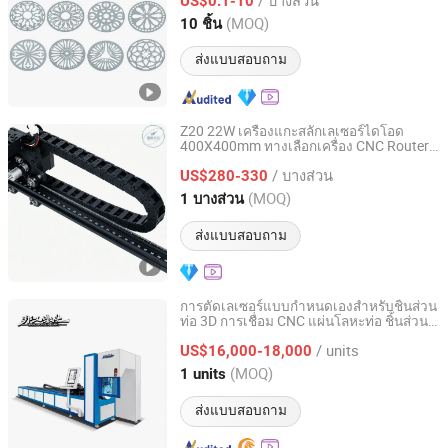
US$0.1-10
Hebei, China
อัตราจาก 2025
(MOQ)
10 ชิ้น
ส่งแบบสอบถาม
Z20 22W เครื่องแกะสลักเลเซอร์ไดโอด
400X400mm ทางเลือกเครื่อง CNC Router
Suzhou Starcraft Aerospace Technology Co., Ltd.
สำหรับการตัดไม้และอะคริลิก
/ บางส่วน
US$280-330
Jiangsu, China
อัตราจาก 2026
(MOQ)
1 บางส่วน
ส่งแบบสอบถาม
การตัดเลเซอร์แบบกำหนดเองสำหรับชิ้นส่วน
ท่อ 3D การเชื่อม CNC แผ่นโลหะท่อ ชิ้นส่วน
Foshan Banggong Machinery Equipment Co., Ltd.
สำรอง การตัดท่อด้วยเลเซอร์
/ units
US$16,000-18,000
Guangdong, China
อัตราจาก 2024
(MOQ)
1 units
ส่งแบบสอบถาม