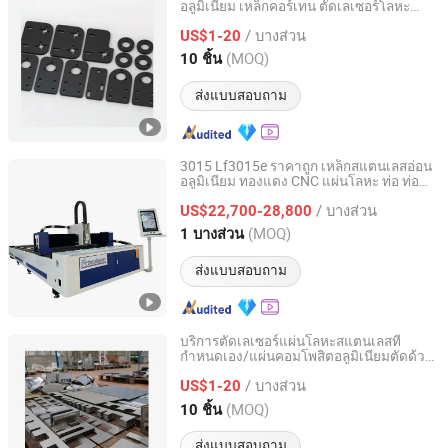
อลูมิเนียม เหล็กคอร์เทน ตัดเลเซอร์โลหะ
Foshan Bo Jun Precision Sheet Metal Co., Ltd.
CNC
/ บางส่วน
US$1-20
Guangdong, China
อัตราจาก 2026
(MOQ)
10 ชิ้น
ส่งแบบสอบถาม
3015 Lf3015e ราคาถูก เหล็กสแตนเลสอ่อน
อลูมิเนียม ทองแดง CNC แผ่นโลหะ ท่อ ท่อ
Nanjing Prince CNC Machinery Co., Ltd
การตัดด้วยเลเซอร์ไฟเบอร์อัตโนมัติ
/ บางส่วน
US$22,700-28,800
Jiangsu, China
อัตราจาก 2025
(MOQ)
1 บางส่วน
ส่งแบบสอบถาม
บริการตัดเลเซอร์แผ่นโลหะสแตนเลสที่
กำหนดเอง/แผ่นคอมโพสิตอลูมิเนียมตัดด้วย
Foshan Bo Jun Precision Sheet Metal Co., Ltd.
CNC
/ บางส่วน
US$1-20
Guangdong, China
อัตราจาก 2026
(MOQ)
10 ชิ้น
ส่งแบบสอบถาม