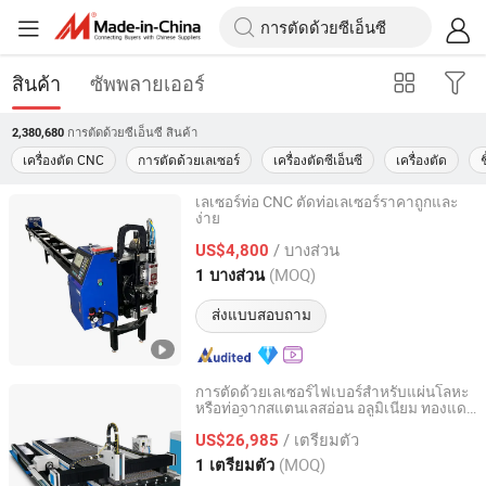
สินค้า
ซัพพลายเออร์
การตัดด้วยซีเอ็นซี
สินค้า
2,380,680
เครื่องตัด CNC
การตัดด้วยเลเซอร์
เครื่องตัดซีเอ็นซี
เครื่องตัด
ช
เลเซอร์ท่อ CNC ตัดท่อเลเซอร์ราคาถูกและ
ง่าย
Shandong Cyber CNC Group Co., Ltd.
/ บางส่วน
US$4,800
Shandong, China
อัตราจาก 2025
(MOQ)
1 บางส่วน
ส่งแบบสอบถาม
การตัดด้วยเลเซอร์ไฟเบอร์สำหรับแผ่นโลหะ
หรือท่อจากสแตนเลสอ่อน อลูมิเนียม ทองแดง
Nanjing Prima CNC Machinery Co., Ltd.
และซีเอ็นซี
/ เตรียมตัว
US$26,985
Jiangsu, China
อัตราจาก 2018
(MOQ)
1 เตรียมตัว