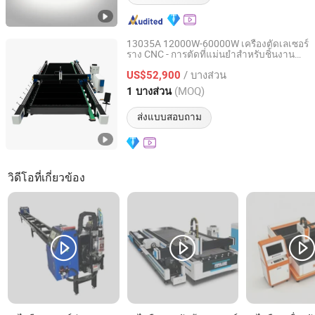
13035A 12000W-60000W เครื่องตัดเลเซอร์
ราง CNC - การตัดที่แม่นยำสำหรับชิ้นงาน
Nanjing Prima Cnc Machinery Co., Ltd.
โลหะขนาดใหญ่
/ บางส่วน
US$52,900
Jiangsu, China
อัตราจาก 2018
(MOQ)
1 บางส่วน
ส่งแบบสอบถาม
วิดีโอที่เกี่ยวข้อง