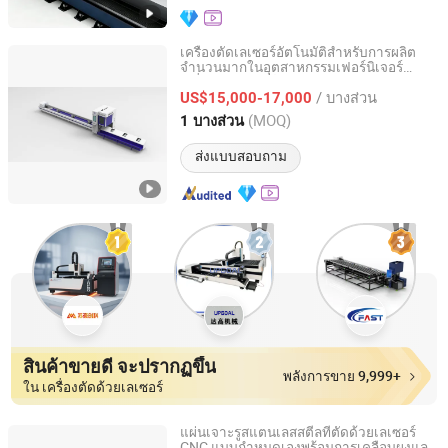
เครื่องตัดเลเซอร์อัตโนมัติสำหรับการผลิต
จำนวนมากในอุตสาหกรรมเฟอร์นิเจอร์
Jingchuang(Tianjin) Laser Technology Co., Ltd
เครื่องตัดเลเซอร์ CNC
/ บางส่วน
US$15,000-17,000
Tianjin, China
อัตราจาก 2024
(MOQ)
1 บางส่วน
ส่งแบบสอบถาม
สินค้าขายดี จะปรากฏขึ้น
พลังการขาย 9,999+
ใน เครื่องตัดด้วยเลเซอร์
แผ่นเจาะรูสแตนเลสสตีลที่ตัดด้วยเลเซอร์
CNC แบบกำหนดเองพร้อมการเคลือบผงและ