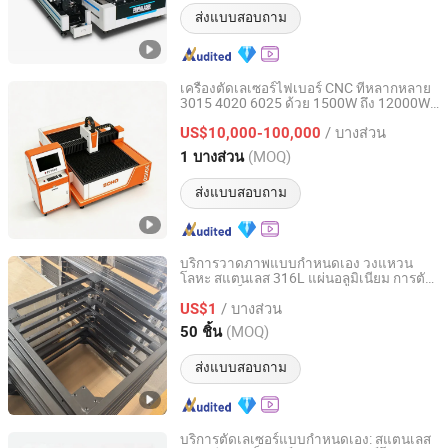
ส่งแบบสอบถาม
เครื่องตัดเลเซอร์ไฟเบอร์ CNC ที่หลากหลาย
3015 4020 6025 ด้วย 1500W ถึง 12000W
Jiangsu SOHO Innovation & Technology Group Kasin
กำลัง
Industry & Trade Co., Ltd.
/ บางส่วน
US$10,000-100,000
(MOQ)
1 บางส่วน
Jiangsu, China
อัตราจาก 2025
ส่งแบบสอบถาม
บริการวาดภาพแบบกำหนดเอง วงแหวน
โลหะ สแตนเลส 316L แผ่นอลูมิเนียม การตัด
Yantai Deshibo Precision Machinery Co., Ltd.
เลเซอร์เหล็ก CNC
/ บางส่วน
US$1
Shandong, China
อัตราจาก 2021
(MOQ)
50 ชิ้น
ส่งแบบสอบถาม
บริการตัดเลเซอร์แบบกำหนดเอง: สแตนเลส