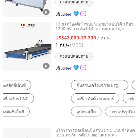
ส่งแบบสอบถาม
13m เครื่องตัดไฟเบอร์เลเซอร์แบบโต๊ะเดี่ยว
12000W การตัด CNC ความแม่นยำสูง
Jiangsu Yiyan Machinery Technology Co., Ltd.
/ หมุน
US$43,000-73,300
Jiangsu, China
อัตราจาก 2026
(MOQ)
1 หมุน
ส่งแบบสอบถาม
ชิ้นส่วนเครื่องจักรแปรรูปโลหะ
เครื่องมือสำหรับเครื่อง CNC
เครื่องตัดด้วยเลเซอร์
บริการเครื่องจักร
อุปกรณ์ปั๊ม
การแปรรูปโลหะแผ่น
บริการการตัดเฉือนชิ้นส่วน CNC แบบกำหนด
เองและบริการตัดเลเซอร์สแตนเลส
Zhongshan Lambert Precision Hardware Co., Ltd.