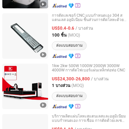
การตัดเลเซอร์ CNC แบบกำหนดเอง 304 ส
แตนเลส อลูมิเนียม ชิ้นส่วนการตัดโลหะด้วย
Wanjia Supply Chain Management (Ningbo) Co., Ltd
เลเซอร์ บริการตัดเลเซอร์
/ บางส่วน
US$0.4-0.6
Zhejiang, China
อัตราจาก 2026
(MOQ)
100 ชิ้น
ส่งแบบสอบถาม
1kw 2kw 500W 1000W 2000W 3000W
4000W การตัดไฟเบอร์แผ่นเหล็กท่อท่อ CNC
Nanjing Jinqiu CNC Machine Tool Co., Ltd.
/ บางส่วน
US$24,300-26,800
Jiangsu, China
อัตราจาก 2010
(MOQ)
1 บางส่วน
ส่งแบบสอบถาม
บริการผลิตแผ่นโลหะสแตนเลสและอลูมิเนียม
แบบกำหนดเอง การเชื่อม การตัดด้วยเลเซอร์
Shijiazhuang Woodoo Trade Co., Ltd.
CNC
/ บางส่วน