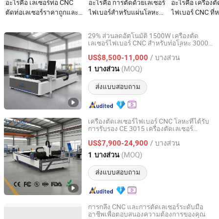
อะไรคือ เลเซอร์ท่อ CNC
อะไรคือ การตัดด้วยเลเซอร์
อะไรคือ เครื่องต
ตัดท่อเลเซอร์ราคาถูกและ
ไฟเบอร์สำหรับแผ่นโลหะ
ไฟเบอร์ CNC ที
ง่าย
หรือท่อจากสแตนเลสอ่อน
3015 4020 6025
อลูมิเนียม ทองแดง และซี
1500W ถึง 1200
29% ส่วนลดอัตโนมัติ 1500W เครื่องตัด
เอ็นซี
เลเซอร์ไฟเบอร์ CNC สำหรับท่อโลหะ 3000W
Jinan Knoppo Automation Equipment Co., Ltd.
6000W ราคาดีสำหรับการตัดเหล็กด้วย
/ บางส่วน
เลเซอร์ไฟเบอร์
US$8,500-11,000
Shandong, China
อัตราจาก 2022
(MOQ)
1 บางส่วน
ส่งแบบสอบถาม
เครื่องตัดเลเซอร์ไฟเบอร์ CNC โลหะที่ได้รับ
การรับรอง CE 3015 เครื่องตัดเลเซอร์
Shandong Fast CNC Machinery Co., Ltd
อุตสาหกรรมสำหรับโลหะ แผ่นอลูมิเนียม
/ บางส่วน
เหล็ก เครื่องตัดที่มีความทนทานสูง 1500W-
US$7,900-24,900
12000W
Shandong, China
อัตราจาก 2024
(MOQ)
1 บางส่วน
ส่งแบบสอบถาม
การกลึง CNC และการตัดเลเซอร์ระดับมือ
อาชีพเพื่อตอบสนองความต้องการของคุณ
Qingdao Xinyongxin Machinery Co., Ltd