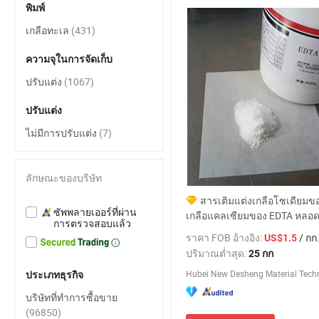
พิมพ์
เกลือทะเล
(431)
ความจุในการจัดเก็บ
ปรับแต่ง
(1067)
ปรับแต่ง
ไม่มีการปรับแต่ง
(7)
ลักษณะของบริษัท
สารเติมแต่งเกลือโซเดียมข
ซัพพลายเออร์ที่ผ่าน
เกลือแคลเซียมของ EDTA หลอ
การตรวจสอบแล้ว
ราคา FOB อ้างอิง:
/ กก
US$1.5
ปริมาณต่ำสุด:
25 กก
ประเภทธุรกิจ
บริษัทที่ทำการซื้อขาย
(96850)