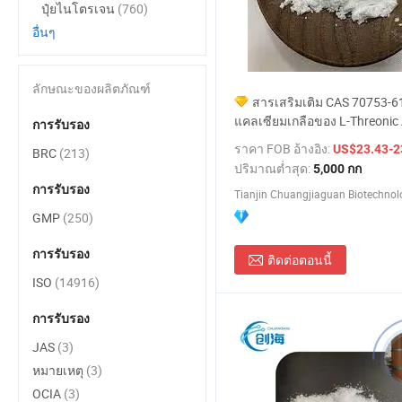
ปุ๋ยไนโตรเจน
(760)
อื่นๆ
ลักษณะของผลิตภัณฑ์
สารเสริมเติม CAS 70753-6
แคลเซียมเกลือของ L-Threonic 
การรับรอง
ราคาที่ดีที่สุด
ราคา FOB อ้างอิง:
US$23.43-2
BRC
(213)
ปริมาณต่ำสุด:
5,000 กก
การรับรอง
Tianjin Chuangjiaguan Biotechnolo
GMP
(250)
การรับรอง
ติดต่อตอนนี้
ISO
(14916)
การรับรอง
JAS
(3)
หมายเหตุ
(3)
OCIA
(3)