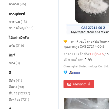
คำถาม
(46)
บรรจุภัณฑ์
ขวดนม
(13)
ขนาดใหญ่
(633)
ได้อย่างมีพรับ
กรดกลีเซอโรฟอสฟอริกแคลเ
ดรัม
(316)
คุณภาพสูง CAS 27214-00-2
ราคา FOB อ้างอิง:
/ ก
US$5-15
พิมพ์
ปริมาณต่ำสุด:
1 กก
ซอง
(3)
Chuanghai Biotechnology Co., Ltd.
สี
สีดำ
(41)
ติดต่อตอนนี้
สีแดง
(90)
สีขาว
(12337)
สีเหลือง
(721)