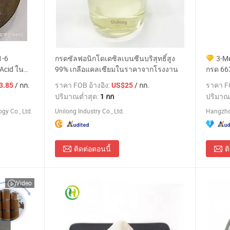
1-6
กรดซัลฟอนิกโดเดซิลเบนซีนบริสุทธิ์สูง
3-Me
Acid ใน
99% เกลือแคลเซียมในราคาจากโรงงาน
กรด 66
/ กก.
ราคา FOB อ้างอิง:
/ กก.
ราคา FO
3.85
US$25
ปริมาณต่ำสุด:
ปริมาณ
1 กก
gy Co., Ltd.
Unilong Industry Co., Ltd.
ติดต่อตอนนี้
ต
Video