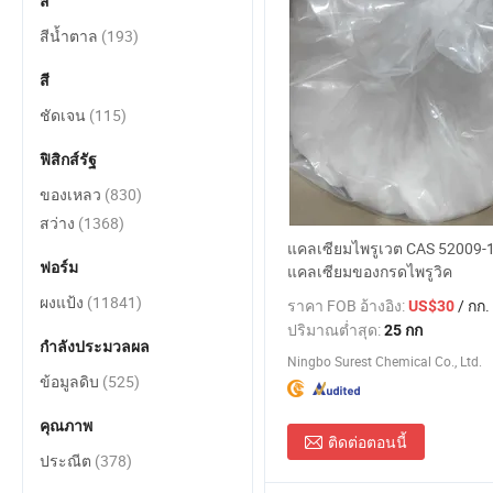
สี
สีน้ำตาล
(193)
สี
ชัดเจน
(115)
ฟิสิกส์รัฐ
ของเหลว
(830)
สว่าง
(1368)
แคลเซียมไพรูเวต CAS 52009-1
ฟอร์ม
แคลเซียมของกรดไพรูวิค
ผงแป้ง
(11841)
ราคา FOB อ้างอิง:
/ กก.
US$30
ปริมาณต่ำสุด:
25 กก
กำลังประมวลผล
Ningbo Surest Chemical Co., Ltd.
ข้อมูลดิบ
(525)
คุณภาพ
ติดต่อตอนนี้
ประณีต
(378)