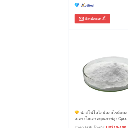
ติดต่อตอนนี้
ฟอสโฟโคไลน์คลอไรด์แคลเ
เตตระไฮเดรตคุณภาพสูง Cpcc 
2
ราคา FOB อ้างอิง:
US$10-100