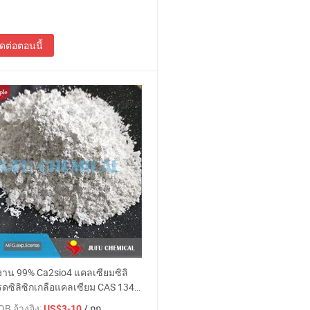
ิดต่อตอนนี้
งาน 99% Ca2sio4 แคลเซียมซิลิ
รดซิลิซิกเกลือแคลเซียม CAS 1344-
B อ้างอิง:
/ กก.
US$3-10