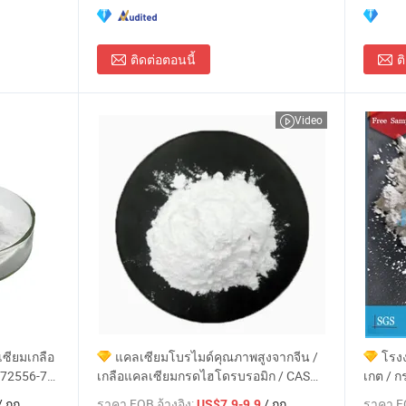
ติดต่อตอนนี้
ต
Video
ซียมเกลือ
แคลเซียมโบรไมด์คุณภาพสูงจากจีน /
โรง
72556-74-
เกลือแคลเซียมกรดไฮโดรบรอมิก / CAS
เกต / ก
7789-41-5
95-2
/ กก.
ราคา FOB อ้างอิง:
/ กก.
ราคา FO
US$7.9-9.9