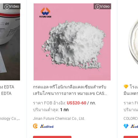
Video
Video
อง EDTA
กรดแอล-ทรีโอนิกเกลือแคลเซียมสำหรับ
โรง
ด EDTA
เสริมโภชนาการอาหาร หมายเลข CAS
มีนเทตร
70753-61-6 สารทำให้แข็งตัวในอาหาร
โซเดีย
.
ราคา FOB อ้างอิง:
/ กก.
ราคา FO
US$20-60
ปริมาณต่ำสุด:
ปริมาณ
1 กก
Hubei New Desheng Material Technology Co., Ltd
Jinan Future Chemical Co., Ltd.
COLORCO