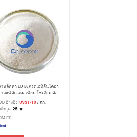
งานจัดหา EDTA กรดเอทิลีนไดอา
าอะซิติก แคลเซียม โซเดียม ดิส
ม เกลือไฮเดรต CAS 23411-34-9
B อ้างอิง:
/ กก.
US$1-10
ต่ำสุด:
25 กก
M LTD.