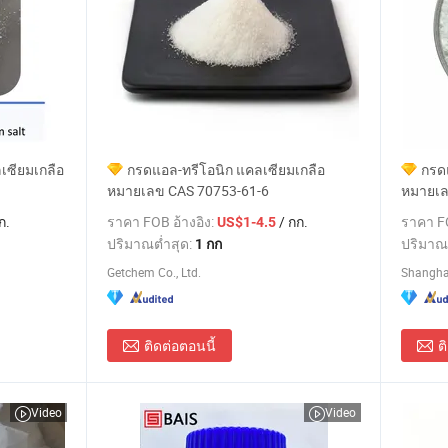
ซียมเกลือ
กรดแอล-ทรีโอนิก แคลเซียมเกลือ
กรด
หมายเลข CAS 70753-61-6
หมายเล
ก.
ราคา FOB อ้างอิง:
/ กก.
ราคา FO
US$1-4.5
ปริมาณต่ำสุด:
ปริมาณ
1 กก
Getchem Co., Ltd.
Shanghai
ติดต่อตอนนี้
ต
Video
Video