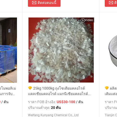
ติดต่อตอนนี้
ต
Video
ฮโมพอลิเม
25kg 1000kg ถุงโซเดียมคลอไรด์
ผลิต
ในการจับ
แคลเซียมคลอไรด์ แมกนีเซียมคลอไรด์
เติมแต
เกลือหลอมละลายน้ำแข็ง
6 99% 
/ ตัน
ราคา FOB อ้างอิง:
/ ตัน
ราคา FO
9
US$30-100
แคลเซี
ปริมาณต่ำสุด:
ปริมาณ
20 ตัน
โอนเนต
Weifang Kunyang Chemical Co., Ltd
Tianjin 