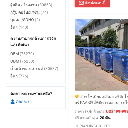
ติดต่อตอนนี้
ผู้ผลิต / โรงงาน
(50863)
กรุ๊ป คอร์ปอเรชั่น
(74)
บุคคล /SOHO
(2)
อื่นๆ
(140)
ความสามารถด้านการวิจัย
และพัฒนา
OEM
(78279)
ODM
(75258)
เป็นเจ้าของแบรนด์
(30587)
อื่นๆ
(776)
ต้องการความช่วยเหลือ?
สารโซเดียมเกลืออะคริลิกโ
ติดต่อเรา
อร์ PAA ซีรีส์ที่มีความสามารถ
แคลเซียมได้ดี
ราคา FOB อ้างอิง:
US$499-99
ปริมาณต่ำสุด:
20 ตัน
LK (NANJING) CO., LTD.