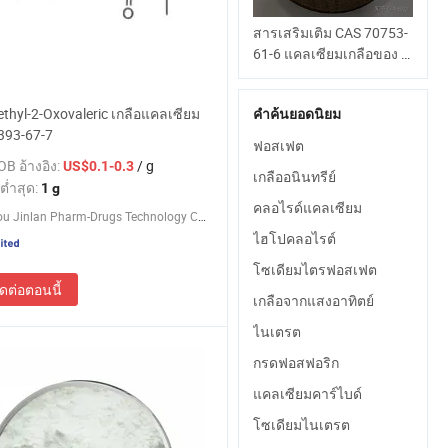
สารเสริมเติม CAS 70753-
61-6 แคลเซียมเกลือของ L-
Threonic Acid ในราคาที่ดี
ที่สุด
thyl-2-Oxovaleric เกลือแคลเซียม
คำค้นยอดนิยม
393-67-7
ฟอสเฟต
B อ้างอิง:
/ g
US$0.1-0.3
เกลืออนินทรีย์
ต่ำสุด:
1 g
คลอไรด์แคลเซียม
Hangzhou Jinlan Pharm-Drugs Technology Co., Ltd.
ไฮโปคลอไรต์
โซเดียมไตรฟอสเฟต
ิดต่อตอนนี้
เกลือจากแสงอาทิตย์
ไนเตรต
กรดฟอสฟอริก
แคลเซียมคาร์ไบด์
โซเดียมไนเตรต