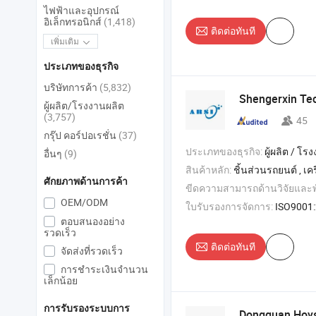
ไฟฟ้าและอุปกรณ์
อิเล็กทรอนิกส์
(1,418)
ติดต่อทันที
เพิ่มเติม
ประเภทของธุรกิจ
บริษัทการค้า
(5,832)
Shengerxin Tec
ผู้ผลิต/โรงงานผลิต
(3,757)
45
กรุ๊ป คอร์ปอเรชั่น
(37)
ประเภทของธุรกิจ:
ผู้ผลิต / โรงงา
อื่นๆ
(9)
สินค้าหลัก:
ชิ้นส่วนรถยนต์ , เครื่องตัดแบบยืดหยุ่น , อุปกรณ์ตรวจจับภาพ , อุปกรณ์
ศักยภาพด้านการค้า
ขีดความสามารถด้านวิจัยและ
OEM/ODM
ใบรับรองการจัดการ:
ISO9001:2015, ISO45
ตอบสนองอย่าง
รวดเร็ว
ติดต่อทันที
จัดส่งที่รวดเร็ว
การชำระเงินจำนวน
เล็กน้อย
การรับรองระบบการ
Dongguan Hoy