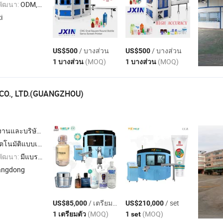
พัฒนา:
ODM,OEM
i
/ บางส่วน
/ บางส่วน
US$500
US$500
(MOQ)
(MOQ)
1 บางส่วน
1 บางส่วน
 CO., LTD.(GUANGZHOU)
นและบริษัทผู้ค้า
ตโนมัติ , เครื่องพิมพ์อิงค์เจ็ทดิจิตอล , เครื่องติดฉลากอัตโนมัติ
พัฒนา:
มีแบรนด์ของตนเอง,ODM,OEM
angdong
/ เตรียมตัว
/ set
US$85,000
US$210,000
(MOQ)
(MOQ)
1 เตรียมตัว
1 set