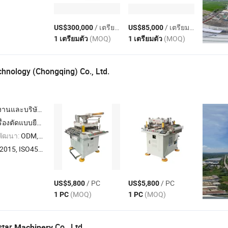
/ เตรียมตัว
/ เตรียมตัว
US$300,000
US$85,000
(MOQ)
(MOQ)
1 เตรียมตัว
1 เตรียมตัว
hnology (Chongqing) Co., Ltd.
นและบริษัทผู้ค้า
พลังงานไฮโดรเจน , อุปกรณ์ทดสอบความแน่นอากาศ
พัฒนา:
ODM,OEM
001:2018, ISO14001, อื่นๆ
/ PC
/ PC
US$5,800
US$5,800
(MOQ)
(MOQ)
1 PC
1 PC
star
Co., Ltd.
Machinery