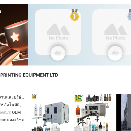
น
G
EQUIPMENT LTD
PRINTING
นและบริษัทผู้ค้า
พ์ฟอยล์ร้อน , เครื่องอบ UV , เครื่องพิมพ์ปากกาและขวด
พัฒนา:
OEM
อบสนอง≤3ชม