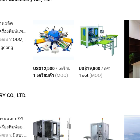
งานผลิต
องอบแห้งอินฟราเรด , เครื่องเปิดเผยยูวี
พัฒนา:
ODM,OEM
ngdong
/ เตรียมตัว
/ set
US$12,500
US$19,800
(MOQ)
(MOQ)
1 เตรียมตัว
1 set
Y CO., LTD.
นและบริษัทผู้ค้า
ื่องประกอบฝาแบบจาน , เครื่องประกอบฝาเทตร้าแพค
พัฒนา:
มีแบรนด์ของตนเอง,ODM,OEM