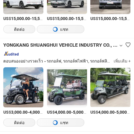
US$
-
US$
/บางส่วน
-
US$
/บางส่วน
-
15,000.00
15,500.00
15,000.00
15,500.00
15,000.00
15,500.00
ติดต่อ
แชท
YONGKANG SHUANGHUI VEHICLE INDUSTRY CO., LTD.
ตอบสนองอย่างรวดเร็ว
รถกอล์ฟ, รถกอล์ฟไฟฟ้า, รถกอล์ฟลิเธียม, รถกอล์ฟบักกี้, รถบักกี้ไฟฟ้า, ยานพาหนะกอล์ฟ, รถล่าสัตว์, รถไฟฟ้า
เพิ่มเติม +
US$
-
/บางส่วน
US$
-
/บางส่วน
US$
-
3,000.00
4,000.00
4,000.00
5,000.00
4,000.00
5,000.00
ติดต่อ
แชท