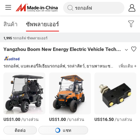
สินค้า
ซัพพลายเออร์
รถกอล์ฟ ซัพพลายเออร์
1,995
Yangzhou Boom New Energy Electric Vehicle Technology Co., Ltd
รถกอล์ฟ, แบตเตอรี่ลิเธียมรถกอล์ฟ, รถล่าสัตว์, ยานพาหนะชมวิว, รถโบราณ, รถอเนกประสงค์, รถสี่ล้อขับเคลื่อนสี่ล้อ
เพิ่มเติม +
US$
/บางส่วน
US$
/บางส่วน
US$
/บางส่วน
1.00
1.00
16.50
ติดต่อ
แชท