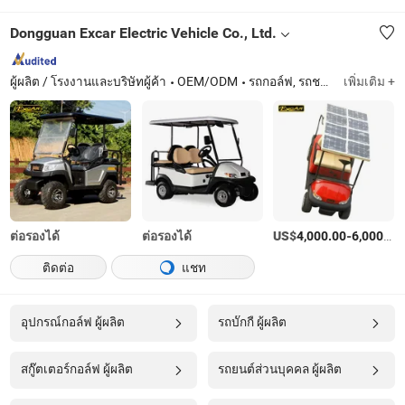
Dongguan Excar Electric Vehicle Co., Ltd.
ผู้ผลิต / โรงงานและบริษัทผู้ค้า
OEM/ODM
รถกอล์ฟ, รถชมวิว, รถลาดตระเวน และรถสำหรับฟังก์ชันพิเศษ
เพิ่มเติม +
ต่อรองได้
ต่อรองได้
US$
-
4,000.00
6,000.00
ติดต่อ
แชท
อุปกรณ์กอล์ฟ ผู้ผลิต
รถบั๊กกี้ ผู้ผลิต
สกู๊ตเตอร์กอล์ฟ ผู้ผลิต
รถยนต์ส่วนบุคคล ผู้ผลิต