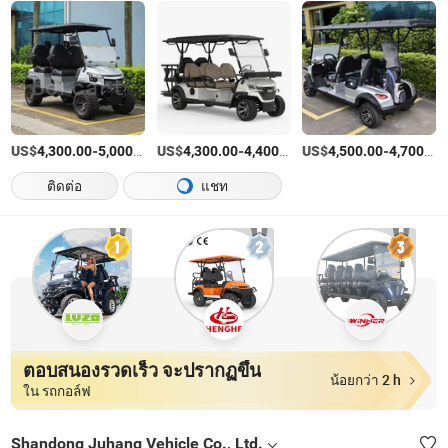
US$
-
/บางส่วน
US$
-
/บางส่วน
US$
-
4,300.00
5,000.00
4,300.00
4,400.00
4,500.00
4,700.00
ติดต่อ
แชท
ตอบสนองรวดเร็ว จะปรากฏขึ้น
น้อยกว่า 2 h
ใน รถกอล์ฟ
Shandong Juhang Vehicle Co., Ltd.