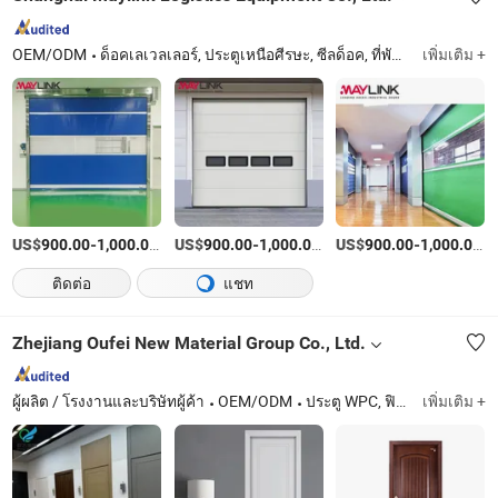
OEM/ODM
ด็อคเลเวลเลอร์, ประตูเหนือศีรษะ, ซีลด็อค, ที่พักด็อค, พัดลมเอชวีแอลเอส, ประตูความเร็วสูง, ประตูเก็บความเย็น, อุปกรณ์ยึดยานพาหนะ, อุปกรณ์เสริมด็อค, สายพานลำเลียงแบบยืดหยุ่น
เพิ่มเติม +
US$
-
/เตรียมตัว
US$
-
/เตรียมตัว
US$
-
/เ
900.00
1,000.00
900.00
1,000.00
900.00
1,000.00
ติดต่อ
แชท
Zhejiang Oufei New Material Group Co., Ltd.
ผู้ผลิต / โรงงานและบริษัทผู้ค้า
OEM/ODM
ประตู WPC, ฟิล์ม PVC, แผ่นผนัง WPC, วิลล่ากึ่งเหล็ก, โครงการ, ผิวประตู WPC, ประตู PVC, กรอบประตู WPC, อาร์คิเทรวา WPC, ประตู WPC แบบกลวง
เพิ่มเติม +