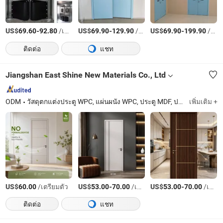
US$
-
/เตรียมตัว
US$
-
/เตรียมตัว
US$
-
/บางส่วน
69.60
92.80
69.90
129.90
69.90
199.90
ติดต่อ
แชท
Jiangshan East Shine New Materials Co., Ltd
ODM
วัสดุตกแต่งประตู WPC, แผ่นผนัง WPC, ประตู MDF, ประตูเมลามีน, ผู้จัดจำหน่ายประตู WPC ในประเทศจีน, ประตูห้องน้ำ WPC, ประตู WPC ของจีน, วัสดุก่อสร้าง WPC, ประตูหล่อ, ประตู MDF/PVC, ประตูเคลือบไม้จริง, ประตูเมลามีน
เพิ่มเติม +
US$
/เตรียมตัว
US$
-
/เตรียมตัว
US$
-
/เตรียมตัว
60.00
53.00
70.00
53.00
70.00
ติดต่อ
แชท