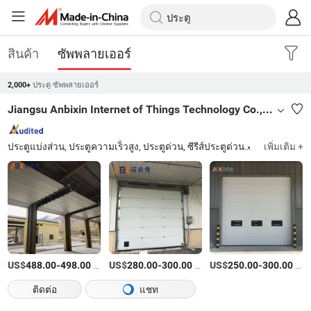
สินค้า
ซัพพลายเออร์
ประตู ซัพพลายเออร์
2,000+
Jiangsu Anbixin Internet of Things Technology Co., LTD
ประตูแบ่งส่วน, ประตูความเร็วสูง, ประตูด่วน, ซีรีส์ประตูด่วน
ISO9001:201
เพิ่มเติม +
US$
-
/square meters
US$
-
/บางส่วน
US$
-
/ตารางเมตร
488.00
498.00
280.00
300.00
250.00
300.00
ติดต่อ
แชท