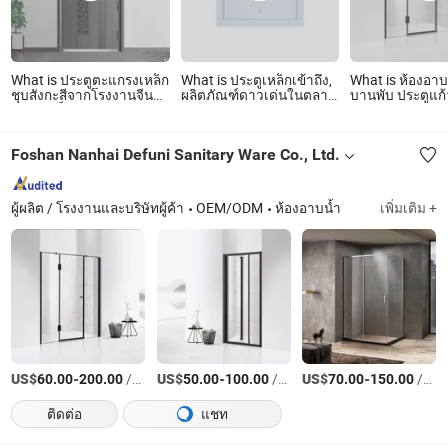
What is ประตูตะแกรงเหล็ก
What is ประตูเหล็กเข้าถึง,
What is ห้องอา
ชุบสังกะสีจากโรงงานจีน
ผลิตภัณฑ์ดาวเด่นในตลาด
บานพับ ประตูแก้
ประตูเหล็กระบายอากาศ
สหรัฐอเมริกา 30X30cm
ราคาลดพิเศษ
Foshan Nanhai Defuni Sanitary Ware Co., Ltd.
ผู้ผลิต / โรงงานและบริษัทผู้ค้า
OEM/ODM
ห้องอาบน้ำ
เพิ่มเติม +
US$
-
/เตรียมตัว
US$
-
/เตรียมตัว
US$
-
/เตรียมตัว
60.00
200.00
50.00
100.00
70.00
150.00
ติดต่อ
แชท