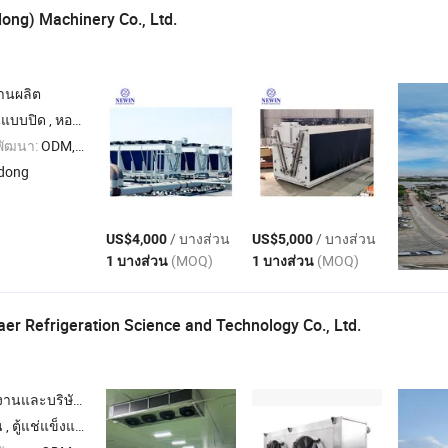
ng) Machinery Co., Ltd.
งานผลิต
วามร้อนแบบสวนกระแสสี่เหลี่ยม , ฟิลล์ PVC สำหรับหอระบายความร้อน
พัฒนา:
ODM,OEM
dong
/ บางส่วน
/ บางส่วน
US$4,000
US$5,000
(MOQ)
(MOQ)
1 บางส่วน
1 บางส่วน
r Refrigeration Science and Technology Co., Ltd.
นและบริษัทผู้ค้า
บเกลียว , ห้องเย็น , ประตูห้องเย็น