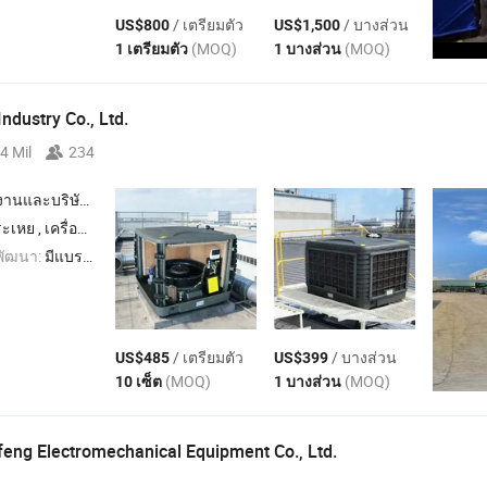
/ เตรียมตัว
/ บางส่วน
US$800
US$1,500
(MOQ)
(MOQ)
1 เตรียมตัว
1 บางส่วน
Industry Co., Ltd.
4 Mil
234
นและบริษัทผู้ค้า
บอากาศระเหย , เครื่องปรับอากาศที่เป็นมิตรต่อสิ่งแวดล้อม
พัฒนา:
มีแบรนด์ของตนเอง,ODM,OEM
/ เตรียมตัว
/ บางส่วน
US$485
US$399
(MOQ)
(MOQ)
10 เซ็ต
1 บางส่วน
ng Electromechanical Equipment Co., Ltd.