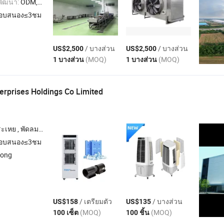
พัฒนา:
ODM,OEM
อบสนอง≤3ชม
/ บางส่วน
/ บางส่วน
US$2,500
US$2,500
(MOQ)
(MOQ)
1 บางส่วน
1 บางส่วน
terprises Holdings Co Limited
องปรับอากาศพกพา , พัดลมอุตสาหกรรม
อบสนอง≤3ชม
dong
/ เตรียมตัว
/ บางส่วน
US$158
US$135
(MOQ)
(MOQ)
100 เซ็ต
100 ชิ้น