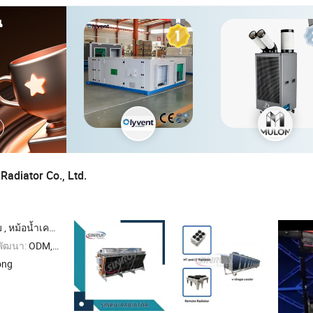
น
Radiator Co., Ltd.
นแบบแห้งสำหรับเครื่องยนต์ก๊าซ , หม้อน้ำสำหรับการทำเหมือง
พัฒนา:
ODM,OEM
ong