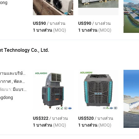
dong
/ บางส่วน
/ บางส่วน
US$90
US$90
(MOQ)
(MOQ)
1 บางส่วน
1 บางส่วน
ent Technology Co., Ltd.
นและบริษัทผู้ค้า
หกรรม , อุปกรณ์เก็บฝุ่นและการกรองในอุตสาหกรรม
พัฒนา:
มีแบรนด์ของตนเอง,ODM,OEM
ngdong
/ บางส่วน
/ บางส่วน
US$322
US$520
(MOQ)
(MOQ)
1 บางส่วน
1 บางส่วน