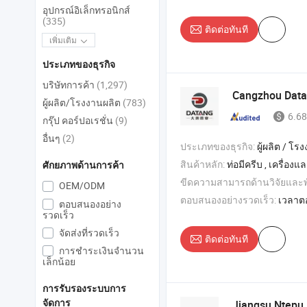
อุปกรณ์อิเล็กทรอนิกส์
(335)
ติดต่อทันที
เพิ่มเติม
ประเภทของธุรกิจ
บริษัทการค้า
(1,297)
Cangzhou Datan
ผู้ผลิต/โรงงานผลิต
(783)
6.68
กรุ๊ป คอร์ปอเรชั่น
(9)
อื่นๆ
(2)
ประเภทของธุรกิจ:
ผู้ผลิต / โรงงา
สินค้าหลัก:
ท่อมีครีบ , เครื่องแลกเปลี่ยนความร้อนท่อมีครีบ , เครื่องทำความเย็นอากาศ , เครื่องแลกเปลี่ยนความร้
ศักยภาพด้านการค้า
ขีดความสามารถด้านวิจัยและ
OEM/ODM
ตอบสนองอย่างรวดเร็ว:
เวลาต
ตอบสนองอย่าง
รวดเร็ว
จัดส่งที่รวดเร็ว
ติดต่อทันที
การชำระเงินจำนวน
เล็กน้อย
การรับรองระบบการ
Jiangsu Ntepu I
จัดการ