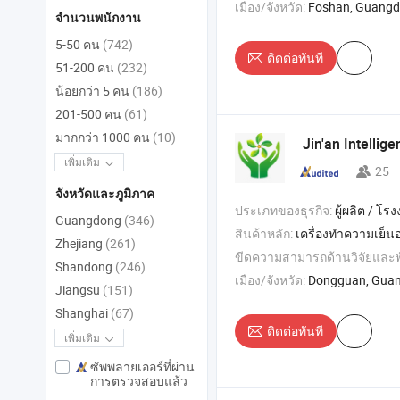
เมือง/จังหวัด:
Foshan, Guang
จำนวนพนักงาน
5-50 คน
(742)
ติดต่อทันที
51-200 คน
(232)
น้อยกว่า 5 คน
(186)
201-500 คน
(61)
มากกว่า 1000 คน
(10)
Jin'an Intellig
เพิ่มเติม
25
จังหวัดและภูมิภาค
ประเภทของธุรกิจ:
ผู้ผลิต / โรงงา
Guangdong
(346)
สินค้าหลัก:
เครื่องทำความเย็นอากาศ , พัดลม HVLS อุตสาหกรรม , อุปกรณ์ควบคุมมลพิษในอุตสา
Zhejiang
(261)
ขีดความสามารถด้านวิจัยและ
Shandong
(246)
เมือง/จังหวัด:
Dongguan, Gua
Jiangsu
(151)
Shanghai
(67)
ติดต่อทันที
เพิ่มเติม
ซัพพลายเออร์ที่ผ่าน
การตรวจสอบแล้ว