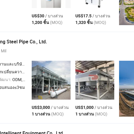
/ บางส่วน
/ บางส่วน
US$30
US$17.5
(MOQ)
(MOQ)
1,200 ชิ้น
1,320 ชิ้น
g Steel Pipe Co., Ltd.
 Mil
นและบริษัทผู้ค้า
อนที่ใช้การระบายความร้อนด้วยอากาศ , คอนเดนเซอร์แบบเปลือกและท่อ
พัฒนา:
ODM,OEM
อบสนอง≤3ชม
/ บางส่วน
/ บางส่วน
US$3,000
US$1,000
(MOQ)
(MOQ)
1 บางส่วน
1 บางส่วน
ntelligent Equipment Co., Ltd.