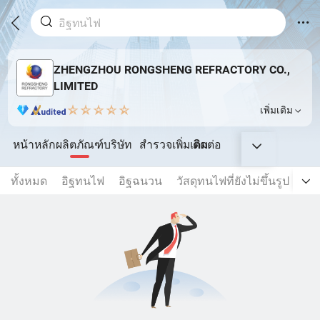
ZHENGZHOU RONGSHENG REFRACTORY CO.,
LIMITED
เพิ่มเติม
หน้าหลัก
ผลิตภัณฑ์
บริษัท
สำรวจเพิ่มเติม
ติดต่อ
ทั้งหมด
อิฐทนไฟ
อิฐฉนวน
วัสดุทนไฟที่ยังไม่ขึ้นรูป
ผล