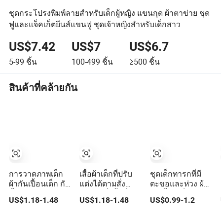
ชุดกระโปรงพิมพ์ลายสำหรับเด็กผู้หญิง แขนกุด ผ้าตาข่าย ชุด
ฟูและแจ็คเก็ตยีนส์แขนฟู ชุดเจ้าหญิงสำหรับเด็กสาว
US$7.42
US$7
US$6.7
5-99
ชิ้น
100-499
ชิ้น
≥500
ชิ้น
สินค้าที่คล้ายกัน
การวาดภาพเด็ก
เสื้อผ้าเด็กที่ปรับ
ชุดเด็กทารกที่มี
ผ้ากันเปื้อนเด็ก กัน
แต่งได้ตามสั่ง
ตะขอและห่วง ผ้า
น้ำมัน ซิลิโคนผ้า
จำนวนสั่งซื้อต่ำ
กันเปื้อนเด็กทารก
US$1.18-1.48
US$1.18-1.48
US$0.99-1.2
กันเปื้อนเด็ก
ผ้ากันเปื้อนสำหรับ
ที่สวมใส่ได้ ทำจาก
ให้อาหารแขนยาว
ผ้าฝ้ายและวัสดุ