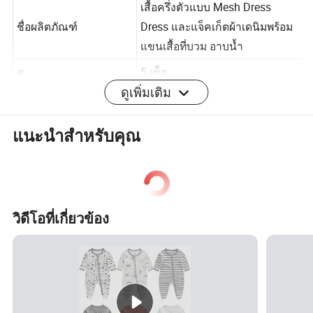
เสื้อครึ่งตัวแบบ Mesh Dress
ชื่อผลิตภัณฑ์
Dress และแจ็คเก็ตผ้าเดนิมพร้อม
แขนเสื้อที่บวม อาบน้ำ
ดูเพิ่มเติม
ค
5 เซ็ต
ฤดูกาล
ฤดูใบไม้ผลิ
แนะนำสำหรับคุณ
คำสำคัญ
ชุดสูทเรียกเหงื่อสำหรับเด็ก
ประเภทผลิตภัณฑ์
ชุดเสื้อผ้าเด็กผู้หญิง 2 ชิ้น
สี
ภาพจะปรากฏขึ้น
วิดีโอที่เกี่ยวข้อง
เพศ
Grils
การบรรจุหีบห่อ
1 ชิ้น / OPP
ขนาด
6 ม . 2 ปี
คำอธิบาย
ชุดเสื้อผ้าเด็กผู้หญิง