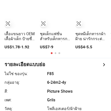
กันน้ำทำจากผ้า
โพลีเอสเตอร์
ฝ้าย
ตะขอและห่วง
เสื้อแขนยาว OEM
ชุดเด็กแฟชั่น
ชุดหมีเด็กทารกผ้า
เสื้อผ้าเด็ก ป้ายชื่อ
สำหรับเด็กทารก
ฝ้าย น่ารักกระต่าย
ส่วนตัว โลโก้
ชุดเจ้าหญิงเด็ก
น้อย ชุดนอนเด็ก
US$1.78-1.92
US$7-9
US$4-5.5
ความคงทน ผ bibs
หญิง
ทารก ชุดนอนเด็ก
เด็ก
รายละเอียดแบบย่อ
ไม่ใช่ ของรุ่น:
F85
กลุ่มอายุ:
6-24m2-4y
สี:
Picture Shows
เพศ:
Grils
วัสดุ:
โพลีเอสเตอร์/ผ้าฝ้าย