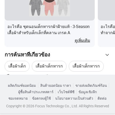
วัสดุ
93 %
ของเส้นใยโพลีเอสเตอร์
อะไรคือ ชุดนอนเด็กทารกผ้าฝ้ายแท้ - 3-Season
อะไรคือ
สั้น
เสื้อผ้าสำหรับเด็กเล็กที่คลาน เกรด A
ทำจากผ้
ฤดูใบไม้ผลิจะถูกสวมใส่
ในฤดูร้
ดูเพิ่มเติม
การออกแบบ Hemline
การค้นหาที่เกี่ยวข้อง
เบาและนุ่มนวล
เสื้อผ้าเด็ก
เสื้อผ้าเด็กทารก
เสื้อผ้าเด็กทารก
ดีไซน์ที่สวยงาม
เรียกดูตามหมวดหมู่
ชุดเสื้อผ้าเด็ก
เสื้อผ้ากีฬาเด็ก
เสื้อผ้าเด็กทารก
สวมใส่และถอดออกได้ง่าย
ผลิตภัณฑ์ยอดนิยม
สินค้ายอดนิยม ราคา
ขายส่งผลิตภัณฑ์ร้อน
ปรับแต่งได้
ผู้ซื้อสินค้าประเภทสตาร์
เว็บไซต์พีซี
ข้อมูลเชิงลึก
ซองจดหมาย
ข้อตกลงผู้ใช้
นโยบายความเป็นส่วนตัว
ติดต่อ
คำติชมจากลูกค้า
Copyright © 2026 Focus Technology Co., Ltd. All Rights Reserved
เกี่ยวกับเรา