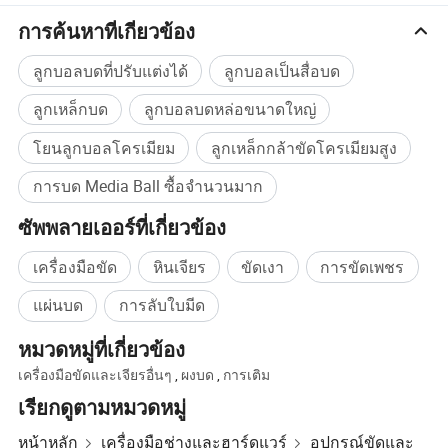
การค้นหาที่เกี่ยวข้อง
ลูกบอลบดที่ปรับแต่งได้
ลูกบอลเป็นสื่อบด
ลูกเหล็กบด
ลูกบอลบดหล่อขนาดใหญ่
โยนลูกบอลโครเมียม
ลูกเหล็กกล้าขัดโครเมียมสูง
การบด Media Ball ซื้อจำนวนมาก
ชื่อ
องค์ประกอบทางเคมี (%)
ค
SI
mn
CR
P
s
จ
ทั้งหมด
2.0 3.3
0.3 1.2
0.3 1.0
≥1.0
≤0.1
≤0.06
การติดตาม
การติดตาม
การบดบอล
CR 2 - 25 %
ลบ
Ni
หมายเหตุ
TI
ZR
V
B
มก
ซัพพลายเออร์ที่เกี่ยวข้อง
การติดตาม
การติดตาม
การติดตาม
การติดตาม
การติดตาม
การติดตาม
การติดตาม
การติดตาม
เส้นผ่านศูนย์กลาง
10 มม
หมายเหตุ : ไม่ว่าจะเป็นการปรับองค์ประกอบทางเคมีหรือเพิ่มอัลลอย องค์ประกอบต่างๆราคาจะได้รับการตกลงตามสัญญา
เครื่องมือขัด
หินเจียร
ขัดเงา
การขัดเพชร
คุณสมบัติทางกลของผลิตภัณฑ์
แผ่นบด
การลับใบมีด
ชื่อ
HRC
AK J/ cm2
โครงสร้างขนาดเล็ก
เท่าของลูกมีขาลด
ลูกบอลบดชุบโครเมียม Cast ต่ำ
≥45
≥2.0
คือ +C
≥8000
≤Φ80
≥15000
ลูกบอลบดชุบโครเมียม Cast สูง
58-68
≥3.0
M+C
≥Φ80
≥10000
หมวดหมู่ที่เกี่ยวข้อง
C-Carbide เพอร์ลี่ M-marensite
หมายเหตุ : ไม่ว่าจะเป็นการปรับองค์ประกอบทางเคมีหรือเพิ่มองค์ประกอบอัลลอยก็จะตกลงกันราคาตามสัญญา การออกเดินทางของส่วนประกอบทางเคมีตามขนาด GB227- 84
เครื่องมือขัดและเจียรอื่นๆ
,
ผงบด
,
การเติม
เรียกดูตามหมวดหมู่
หน้าหลัก
เครื่องมือช่างและฮาร์ดแวร์
อุปกรณ์ขัดและ