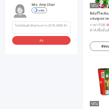
Mrs. Amy Chan
วิดีโอ
แชท
ฟิล์มรีไซเคิ
แชมพูเหลวพล
สำหรับสบู่แ
ราคา FOB:
U
คำสั่งซื้อขั้นต
ส่ง
ส่งแ
วิดีโอ