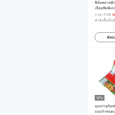
ฟิล์มพลาสติก
เนียมพิมพ์แ
สำหรับบรรจ
ราคา FOB:
U
ขนมปังข้าวโ
คำสั่งซื้อขั้นต
ทอด
ส่งแ
วิดีโอ
ถุงบรรจุภัณ
แบบกำหนดเอง