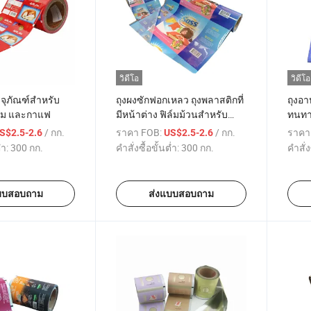
วิดีโอ
วิดีโอ
รจุภัณฑ์สำหรับ
ถุงผงซักฟอกเหลว ถุงพลาสติกที่
ถุงอา
นม และกาแฟ
มีหน้าต่าง ฟิล์มม้วนสำหรับ
ทนทา
บรรจุ
ฟอยล์
/ กก.
ราคา FOB:
/ กก.
ราคา
S$2.5-2.6
US$2.5-2.6
่ำ:
300 กก.
คำสั่งซื้อขั้นต่ำ:
300 กก.
คำสั่ง
บบสอบถาม
ส่งแบบสอบถาม