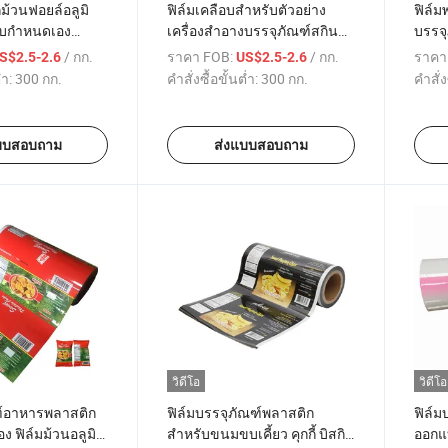
ม้วนฟอยล์อลูมิ
ฟิล์มเคลือบสำหรับตัวอย่าง
ฟิล์ม
บบกำหนดเอง
เครื่องสำอางบรรจุภัณฑ์สกิน
บรรจุ
ุภัณฑ์อาหาร
แคร์ฟิล์มพลาสติกม้วนถุง
สกิต 
/ กก.
ราคา FOB:
/ กก.
ราคา
S$2.5-2.6
US$2.5-2.6
พดและมันฝรั่ง
ตัวอย่างแชมพูขนาดเล็ก
อุปสร
่ำ:
300 กก.
คำสั่งซื้อขั้นต่ำ:
300 กก.
คำสั่ง
บบสอบถาม
ส่งแบบสอบถาม
วิดีโอ
วิดีโอ
ฑ์อาหารพลาสติก
ฟิล์มบรรจุภัณฑ์พลาสติก
ฟิล์ม
 ฟิล์มม้วนอลูมิ
สำหรับขนมขบเคี้ยว คุกกี้ บิสกิต
ออกแ