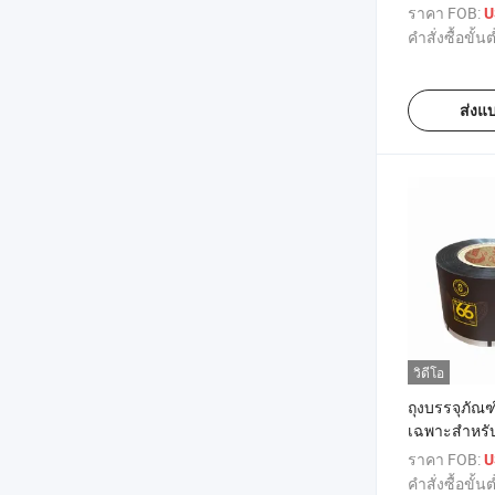
เนียมสำหรั
ราคา FOB:
U
ขบเคี้ยว
คำสั่งซื้อขั้นต
ส่งแ
วิดีโอ
ถุงบรรจุภัณ
เฉพาะสำหรั
เย็น ฟิล์มม้
ราคา FOB:
U
คำสั่งซื้อขั้นต