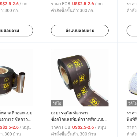
บมันทอดขนม
น้ำตาล ฟิล์มบรรจุภัณฑ์แบบ
พลาสต
/ กก.
ราคา FOB:
/ กก.
ราคา
S$2.5-2.6
US$2.5-2.6
ม้วนอัตโนมัติ
ขนมขบ
่ำ:
300 กก.
คำสั่งซื้อขั้นต่ำ:
300 กก.
คำสั่ง
บบสอบถาม
ส่งแบบสอบถาม
วิดีโอ
วิดีโอ
ฑ์พลาสติกออกแบบ
ถุงบรรจุภัณฑ์อาหาร
ราคาข
บอาหาร ซีลกาว
ช็อกโกแลตพิมพ์กราฟฟิกแบบมี
พิมพ์
วนช็อกโกแลต
อุปสรรคสูงเคลือบพลาสติกฟิล์ม
อาหา
/ หมุน
ราคา FOB:
/ หมุน
ราคา
S$2.5-2.6
US$2.5-2.6
กาวเย็น
่ำ:
300 ม้วน
คำสั่งซื้อขั้นต่ำ:
300 ม้วน
คำสั่ง