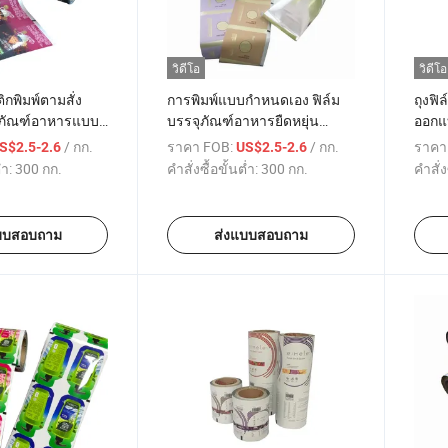
วิดีโอ
วิดีโอ
กพิมพ์ตามสั่ง
การพิมพ์แบบกำหนดเอง ฟิล์ม
ถุงฟิ
ุภัณฑ์อาหารแบบ
บรรจุภัณฑ์อาหารยืดหยุ่น
ออกแ
้วนรีไวด์
เคลือบสำหรับมันฝรั่งทอดและ
กรอบ
/ กก.
ราคา FOB:
/ กก.
ราคา
S$2.5-2.6
US$2.5-2.6
ขนมขบเคี้ยวผง
่ำ:
300 กก.
คำสั่งซื้อขั้นต่ำ:
300 กก.
คำสั่ง
บบสอบถาม
ส่งแบบสอบถาม