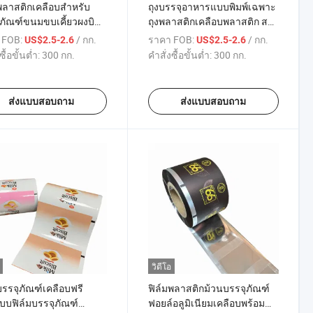
พลาสติกเคลือบสำหรับ
ถุงบรรจุอาหารแบบพิมพ์เฉพาะ
ภัณฑ์ขนมขบเคี้ยวผงบิ
ถุงพลาสติกเคลือบพลาสติก สต็
พิมพ์กราฟฟิกแบบมี
อกหมุน
 FOB:
/ กก.
ราคา FOB:
/ กก.
US$2.5-2.6
US$2.5-2.6
รคสูง
ซื้อขั้นต่ำ:
300 กก.
คำสั่งซื้อขั้นต่ำ:
300 กก.
ส่งแบบสอบถาม
ส่งแบบสอบถาม
วิดีโอ
บรรจุภัณฑ์เคลือบฟรี
ฟิล์มพลาสติกม้วนบรรจุภัณฑ์
บบฟิล์มบรรจุภัณฑ์
ฟอยล์อลูมิเนียมเคลือบพร้อม