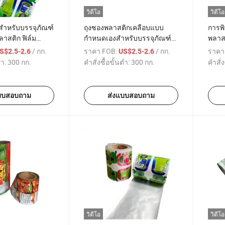
วิดีโอ
วิดีโอ
ลสำหรับบรรจุภัณฑ์
ถุงซองพลาสติกเคลือบแบบ
การพิ
าสติก ฟิล์ม
กำหนดเองสำหรับบรรจุภัณฑ์
พลาสต
ละเจลอาบน้ำ
อาหาร ฟิล์มอลูมิเนียมเมทัลลิ
บรรจ
/ กก.
ราคา FOB:
/ กก.
ราคา
S$2.5-2.6
US$2.5-2.6
ซด์ โอพีพี/บีโอพีพี/พีอี/เพ็ท
่ำ:
300 กก.
คำสั่งซื้อขั้นต่ำ:
300 กก.
คำสั่ง
บบสอบถาม
ส่งแบบสอบถาม
วิดีโอ
วิดีโอ