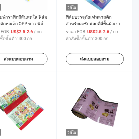
วิดีโอ
มพ์กราฟิกสีสันสดใส ฟิล์ม
ฟิล์มบรรจุภัณฑ์พลาสติก
ิกห่อเค้ก OPP ขาว ฟิล์ม
สำหรับผงซักฟอกที่มีพื้นผิวเงา
ุภัณฑ์พลาสติกม้วน
 FOB:
/ กก.
ราคา FOB:
/ กก.
US$2.5-2.6
US$2.5-2.6
ซื้อขั้นต่ำ:
300 กก.
คำสั่งซื้อขั้นต่ำ:
300 กก.
ส่งแบบสอบถาม
ส่งแบบสอบถาม
วิดีโอ