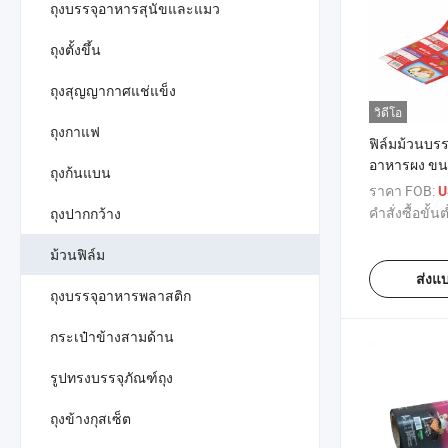
ถุงบรรจุอาหารสุนัขและแมว
ถุงตั้งขึ้น
ถุงสุญญากาศแช่แข็ง
วิดีโอ
ถุงกาแฟ
ฟิล์มม้วนบร
อาหารผง ข
ถุงก้นแบน
ราคา FOB:
U
คำสั่งซื้อขั้นต
ถุงปากกว้าง
ม้วนฟิล์ม
ส่งแ
ถุงบรรจุอาหารพลาสติก
กระเป๋าข้างสามด้าน
รูปทรงบรรจุภัณฑ์ถุง
ถุงข้างกุสเซ็ต