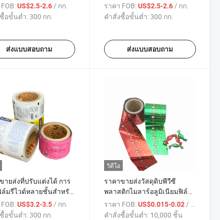
ิกม้วนอัตโนมัติสำหรับ
ฟิล์มซีลเย็นสำหรับช็อกโกแลต
 FOB:
/ กก.
ราคา FOB:
/ กก.
US$2.5-2.6
US$2.5-2.6
เคี้ยว คุกกี้ บิสกิต
และลูกกวาด
ซื้อขั้นต่ำ:
300 กก.
คำสั่งซื้อขั้นต่ำ:
300 กก.
ส่งแบบสอบถาม
ส่งแบบสอบถาม
วิดีโอ
ายส่งที่ปรับแต่งได้ การ
ราคาขายส่งวัสดุดิบพีวีซี
ฟิล์มรีไวด์หลายชั้นสำหรับ
พลาสติกไมลาร์อลูมิเนียมฟิล์ม
รขนมถั่วลิสง
สะท้อนแสงยืดหยุ่นสำหรับการ
 FOB:
/ กก.
ราคา FOB:
/ บางส่วน
US$3.2-3.5
US$0.015-0.02
พิมพ์ม้วนพันสำหรับขนม
ซื้อขั้นต่ำ:
300 กก.
คำสั่งซื้อขั้นต่ำ:
10,000 ชิ้น