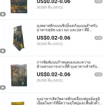
US$
0.02
-
0.06
FOB
30,000 ชิ้น
(MOQ)
ถุงพลาสติกแบบซิปล็อคก้นแบนสำหรับ
อาหารสุนัข แมว นก และปลา ที่มี
คุณสมบัติป้องกันกลิ่นได้ดี
US$
0.02
-
0.06
FOB
30,000 ชิ้น
(MOQ)
การพิมพ์แบบกำหนดเองและความ
ต้านทานการเจาะที่ดี ถุงอาหารสำหรับ
แมว สุนัข และนกที่ยืดหยุ่นพร้อมซิป
US$
0.02
-
0.06
FOB
30,000 ชิ้น
(MOQ)
ถุงอาหารสัตว์พลาสติกเคลือบฟอยล์อลูมิ
เนียมไมลาร์ที่มีความจุใหญ่และพื้นผิวด้าน