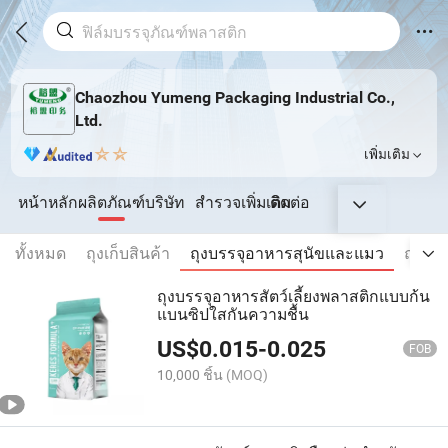
Chaozhou Yumeng Packaging Industrial Co.,
Ltd.
เพิ่มเติม
หน้าหลัก
ผลิตภัณฑ์
บริษัท
สำรวจเพิ่มเติม
ติดต่อ
ทั้งหมด
ถุงเก็บสินค้า
ถุงบรรจุอาหารสุนัขและแมว
ถุงตั้งข
ถุงบรรจุอาหารสัตว์เลี้ยงพลาสติกแบบก้น
แบนซิปใสกันความชื้น
US$
0.015
-
0.025
FOB
10,000 ชิ้น
(MOQ)