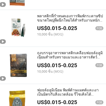
พลาสติกที่กำหนดเองการพิมพ์กระดาษซิป
ขนาดใหญ่ที่ผนึกใหม่ได้สำหรับงานหนัก
แห้ง สัตว์เลี้ยงเปียกจะทำอาหารว่างด้วย
US$
0.015
-
0.025
สุนัข Cat Fish ขนาดใหญ่พิเศษ ถุงอาหาร
FOB
สัตว์เลี้ยงที่ใช้ป้อนอาหาร
10,000 ชิ้น
(MOQ)
ถุงบรรจุอาหารพลาสติกเคลือบฟอยล์อลูมิ
เนียมสำหรับทรายแมวและอาหารสัตว์
เลี้ยง
US$
0.015
-
0.025
FOB
10,000 ชิ้น
(MOQ)
ฟอยล์อลูมิเนียม พิมพ์ด้านแมตต์และเงา
เป็นมิตรกับสิ่งแวดล้อม รีไซเคิลได้
สำหรับขนมสุนัขและแมว บรรจุภัณฑ์
US$
0.015
-
0.025
พลาสติกถุงพกพาแบบก้นแบน
FOB