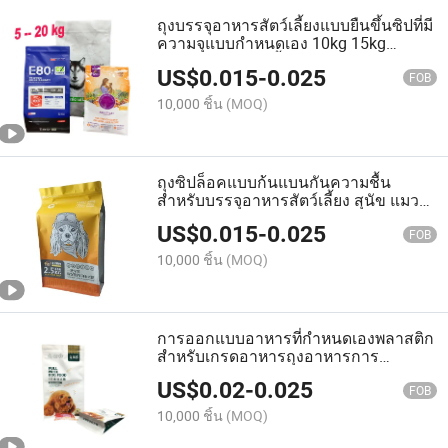
ถุงบรรจุอาหารสัตว์เลี้ยงแบบยืนขึ้นซิปที่มี
ความจุแบบกำหนดเอง 10kg 15kg
สำหรับขนมสัตว์เลี้ยง แห้งและเปียก ถุง
US$
0.015
-
0.025
ดอยแพ็คสำหรับสุนัข แมว ปลา และ
FOB
อาหารสัตว์เลี้ยง พลาสติกบรรจุภัณฑ์
10,000 ชิ้น
(MOQ)
ถุงซิปล็อคแบบก้นแบนกันความชื้น
สำหรับบรรจุอาหารสัตว์เลี้ยง สุนัข แมว
ปลา พลาสติกบรรจุภัณฑ์อาหาร
US$
0.015
-
0.025
FOB
10,000 ชิ้น
(MOQ)
การออกแบบอาหารที่กำหนดเองพลาสติก
สำหรับเกรดอาหารถุงอาหารการ
ออกแบบถุงเอง ถุงใส่อาหาร Dog ฟีดของ
US$
0.02
-
0.025
Cat กล่องบรรจุ Mylar ด้านล่างแบน
FOB
พร้อมศิซิปที่ผนึกใหม่ได้
10,000 ชิ้น
(MOQ)