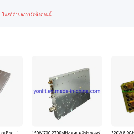
โพสต์คำขอการจัดซื้อตอนนี้
วเทียม L1
150W 700-2700MHz แอมพลิฟายเออร์
320W 8-9GH