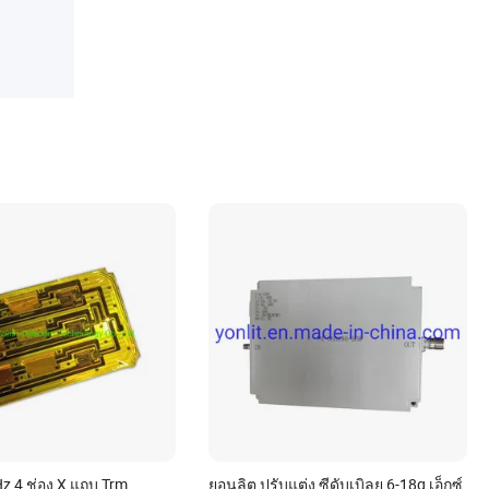
z 4 ช่อง X แถบ Trm
ยอนลิต ปรับแต่ง ซีดับเบิลยู 6-18g เอ็กซ์