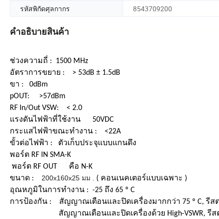
รหัสพิกัดศุลกากร
8543709200
คำอธิบายสินค้า
ช่วงความถี่ :
1500 MHz
อัตราการขยาย :
> 53dB
± 1.5dB
ขา
:
0dBm
pOUT:
>57dBm
RF In/Out
VSW: <
2.0
แรงดันไฟฟ้าที่ใช้งาน
50VDC
กระแสไฟฟ้าขณะทำงาน : <22A
ขั้วต่อไฟฟ้า :
ตัวเก็บประจุแบบแกนดึง
พอร์ต RF IN SMA-K
พอร์ต RF OUT
คือ N-K
200x160x25 มม .
ขนาด :
( คอนเนคเตอร์แบบเฉพาะ )
อุณหภูมิในการทำงาน : -25 ถึง 65 º C
การป้องกัน :
สัญญาณเตือนและ
ปิดเครื่องมากกว่า 75 º C, รีส
สัญญาณเตือนและ
ปิดเครื่องด้วย High-VSWR, รี