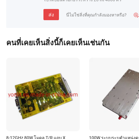
ส่ง
นี่ไม่ใช่สิ่งที่คุณกำลังมองหาหรือ?

คนที่เคยเห็นสิ่งนี้ก็เคยเห็นเช่นกัน
8-12GHz 80W โมดูล T/R แถบ X
100W ระบบระบุตำแหน่งดา