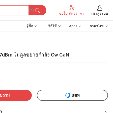
เข้าสู่ระบบ
ขอใบเสนอราคา
ผู้ซื้อ
วิธีใช้
Apps
ภาษาไทย
7dBm โมดูลขยายกำลัง Cw GaN
อบถาม
แชท
า