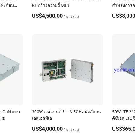
ังก์ชัน
RF กว้างความถี่ GaN
สำหรับการค
ที่ใช้งานได
US$4,500.00
US$8,000
/ บางส่วน
ยุ GaN แบน
300W เอสแบนด์ 3.1-3.5GHz พัลส์แกน
50W LTE 260
GHz
เอสเอสพีเอ
ดีซีเอส LTE
เออร์
US$4,000.00
US$365.
/ บางส่วน