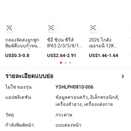
กล่องจัดส่งลูกฟูก
ซีอี ชิปน ซีรีส์
2026 โกดัง
พิมพ์สีแบบกำหนด
IP65 2/3/5/8/12
เยอรมนี 12K
เองสำหรับเสื้อผ้า
เวย์ โฮลเซล
กล่องพัฟส์เอลฟ์
US$0.3-0.8
US$2.64-2.91
US$1.46-1.64
กล่องพับได้
อิเล็กทรอนิกส์ /
ดิจิตอล 12000
สำนักงาน ผู้
บุหรี่ไฟฟ้าพัฟบาร์
บริโภค ตลาด
ขายส่งกล่องเอลฟ์
อิเล็กทรอนิกส์เซิน
คริสตัลแบบใช้
รายละเอียดแบบย่อ
เจิ้น ราคา
แล้วทิ้ง
พลังงาน กล่อง
ไม่ใช่ ของรุ่น:
YSHLPH0810-006
พลาสติก MCB
แอปพลิเคชัน:
ข้อมูลครอบครัว, อิเล็กทรอนิกส์,
กล่องจ่ายไฟ
เครื่องสำอาง, เครื่องแต่งกาย
วัสดุ:
กระดาษ
กำลังพิมพ์หน้า:
แบบสองหน้า