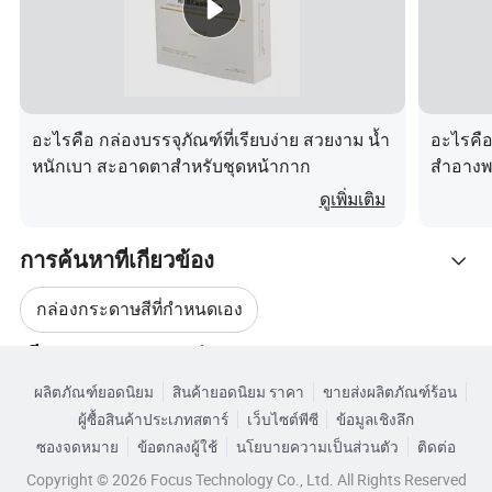
แบรนด์
กระดาษ Yสตาร์
การจัดตั้ง
ตั้งแต่ปี 2007
สเกล
ผู้ผลิตบรรจุภัณฑ์อาหาร 100 เปอร์เซ็นต์
ตำแหน่ง
เซี่ยงไฮ้ / ซูโจว
อะไรคือ กล่องบรรจุภัณฑ์ที่เรียบง่าย สวยงาม น้ำ
อะไรคือ
หนักเบา สะอาดตาสำหรับชุดหน้ากาก
สำอางพ
การ
Custom / OEM / ODM
ดูเพิ่มเติม
ออกแบบ
การรับรอง
ISO 9001, ISO14001, ISO2142000 และ FSC
การค้นหาที่เกี่ยวข้อง
พนักงาน
พนักงาน 80 คน
กล่องกระดาษสีที่กำหนดเอง
กล่องกระดาษแข็งสีขาวกล่องกระดาษบรรจุ
เลือกโดย
เรียกดูตามหมวดหมู่
ภัณฑ์บรรจุกระดาษบรรจุภัณฑ์เป็นธรรมชาติ
บรรจุภัณฑ์กล่องพลาสติกแบบกำหนดเอง
Material
ของ Kraft
ผลิตภัณฑ์ยอดนิยม
สินค้ายอดนิยม ราคา
ขายส่งผลิตภัณฑ์ร้อน
ผู้ซื้อสินค้าประเภทสตาร์
เว็บไซต์พีซี
ข้อมูลเชิงลึก
กล่องบรรจุภัณฑ์แบบกล่อง
กล่องพีวีซีที่กำหนดเอง
กล่องรองรับบอร์ดหลัง Kraft แบบหลายชั้น
ซองจดหมาย
ข้อตกลงผู้ใช้
นโยบายความเป็นส่วนตัว
ติดต่อ
กล่องกระดาษลูกฟูก
Copyright © 2026 Focus Technology Co., Ltd. All Rights Reserved
กล่องกระดาษลูกฟูกแบบกำหนดเอง