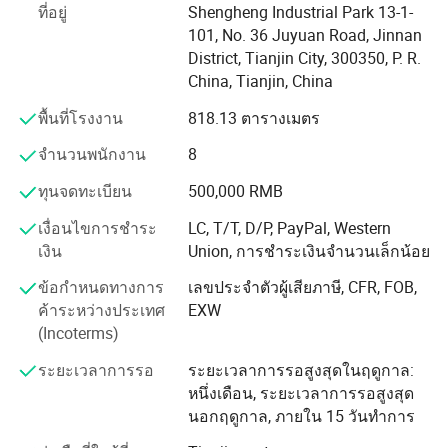
ที่อยู่
Shengheng Industrial Park 13-1-
ผลิตภัณฑ์หลัก
101, No. 36 Juyuan Road, Jinnan
District, Tianjin City, 300350, P. R.
ของเราซีรี่ส์ได้แก่วัสดุชนิดใหม่เช่นผลิตภัณฑ์โครงสร้างและ
China, Tianjin, China
อุปกรณ์เซรามิคสำหรับการใช้งาน , ท่ออลูมิเนียม /zirconia,
อลูมินา /zirconia criciticles cricits, ระบบวิเคราะห์ไฟ , ฐาน
พื้นที่โรงงาน
818.13 ตารางเมตร
อลูมิเนียม / อลูมิเนียม , อลูมิเนียม , สารเคลือบเซรามิค , อลูมิ
เนียม / อลูมิเนียม หัวฉีดอลูมิเนียม / อลูมิเนียม , อลูมินา
จำนวนพนักงาน
8
/zirconia Ball และอิฐอลูมิเนียม /zirconia ซิลิโคน , คาร์ไบด์
ทุนจดทะเบียน
500,000 RMB
/ กราไฟต์ BN/BN, ซิลิคอนคาร์ไบด์ / ซีเนียขนาดใหญ่ , ลูก
กลมซิลิคอน / S3N4, แผ่น / แผง SIC, ชิ้นส่วน BN/BN และ
เงื่อนไขการชำระ
LC, T/T, D/P, PayPal, Western
กราไฟต์
เงิน
Union, การชำระเงินจำนวนเล็กน้อย
การส่งออกไปยังกว่า 20 ประเทศและภูมิภาค
ข้อกำหนดทางการ
เลขประจำตัวผู้เสียภาษี, CFR, FOB,
ค้าระหว่างประเทศ
EXW
ที่บริษัทของเรายึดมั่นต่อคุณภาพการอยู่รอดนวัตกรรมและ
(Incoterms)
การพัฒนาและความซื่อสัตย์ของแบรนด์เพื่อปกป้องบริการ
หลังการขายอย่างรอบคอบ ตลอดหลายปีที่ผ่านมาผลิตภัณฑ์
ระยะเวลาการรอ
ระยะเวลาการรอสูงสุดในฤดูกาล:
ของเราได้ถูกจำหน่ายอย่างดีทั่วประเทศและส่งออกไปยัง
หนึ่งเดือน, ระยะเวลาการรอสูงสุด
เยอรมนีสหรัฐอเมริกาฟินแลนด์บราซิลรัสเซีย เม็กซิโกและ
นอกฤดูกาล, ภายใน 15 วันทำการ
ประเทศและภูมิภาคอื่นๆมากกว่า 20 ประเทศ คุณภาพและ