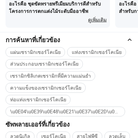
อะไรคือ ชุดขัดทรายพรีเมียมบริการดีสำหรับ
อะไรคือ 
โครงการการตกแต่งไม้ระดับมืออาชีพ
สำหรับก
กำหนดเ
ดูเพิ่มเติม
การค้นหาที่เกี่ยวข้อง
แผ่นเซรามิกเซอร์โคเนีย
แท่งเซรามิกเซอร์โคเนีย
ส่วนประกอบเซรามิกเซอร์โคเนีย
เซรามิกซิลิเกตเซรามิกที่มีความแม่นยำ
ความแข็งของเซรามิกเซอร์โคเนีย
ท่อแท่งเซรามิกเซอร์โคเนีย
\u0E04\u0E39\u0E48\u0E21\u0E37\u0E2D\u0E2A\u0E32\u0E22\u0E44\u0E1F Zirconia \u0E04\u0E39\u0E48\u0E21\u0E37\u0E2D\u0E25\u0E27\u0E14\u0E40\u0E0B\u0E23\u0E32\u0E21\u0E34\u0E04 Zirconia \u0E04\u0E39\u0E48\u0E21\u0E37\u0E2D\u0E25\u0E27\u0E14\u0E16\u0E31\u0E01 Zirconia \u0E2D\u0E38\u0E1B\u0E01\u0E23\u0E13\u0E4C\u0E1B\u0E49\u0E2D\u0E19\u0E14\u0E49\u0E32\u0E22\u0E1C\u0E49\u0E32\u0E17\u0E2D ซื้อจำนวนมาก
ซัพพลายเออร์ที่เกี่ยวข้อง
ลวดนิเกิล
เซอร์โคเนีย
สายไฟพีซี
ลวดเล็บ