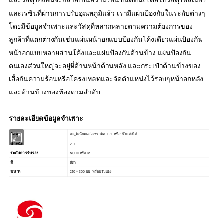
และวัสดุรองพื้นจะกลายเป็นความร้อนชนิดหนึ่งโดยใช้วัสดุโพลิเมอร์
และเรซินที่ผ่านการปรับอุณหภูมิแล้ว เรามีแผ่นป้องกันในระดับต่างๆ
โดยมีข้อมูลจำเพาะและวัสดุที่หลากหลายตามความต้องการของ
ลูกค้าที่แตกต่างกันเช่นแผ่นหน้าอกแบบป้องกันโค้งเดียวแผ่นป้องกัน
หน้าอกแบบหลายส่วนโค้งและแผ่นป้องกันด้านข้าง
แผ่นป้องกัน
ตนเองส่วนใหญ่จะอยู่ที่ด้านหน้าด้านหลัง และกระเป๋าด้านข้างของ
เสื้อกันความร้อนหรือโครงเพลทและจัดตำแหน่งไว้รอบๆหน้าอกหลัง
และด้านข้างของท้องตามลำดับ
รายละเอียดข้อมูลจำเพาะ
อะลูมิเนียมผสมเซรามิค + PE หรือปรับแต่งได้
วัสดุ
2 กก
น้ำหนัก
NIJ III หรือ IV
ระดับการรับรอง
สีดำ
สี
250 * 300 มม . หรือปรับแต่ง
ขนาด