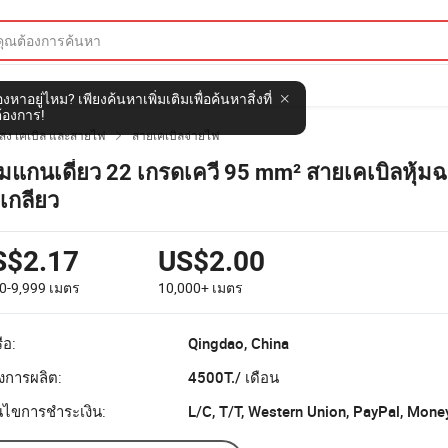
งหาอยู่ไหม? เพียงค้นหาเพิ่มเติมเพื่อค้นหาสิ่งที่
้องการ!
สง เคเบิล และสายไฟ
สายเคเบิลจ่ายไฟ

มแกนเดี่ยว 22 เกรดเควี 95 mm² สายเคเบิลหุ้
ดเกลียว
S$2.17
US$2.00
0-9,999
เมตร
10,000+
เมตร
ือ:
Qingdao, China
งการผลิต:
4500T./ เดือน
อนไขการชำระเงิน:
L/C, T/T, Western Union, PayPal, Mon