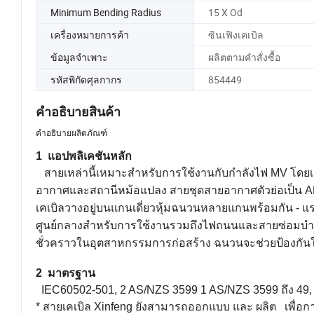
Minimum Bending Radius
15 X Od
เครื่องหมายการค้า
ซินเฟิงเคเบิล
ข้อมูลจำเพาะ
ผลิตตามคำสั่งซื้อ
รหัสพิกัดศุลกากร
854449
คำอธิบายสินค้า
คำอธิบายผลิตภัณฑ์
1 แอปพลิเคชันหลัก
สายเหล่านี้เหมาะสำหรับการใช้งานกับกำลังไฟ MV โด
อากาศและสถานีหม้อแปลง
สายชุดสายอากาศตัวย่อเป็น A
เคเบิลวางอยู่บนแกนเดี่ยวหุ้มฉนวนหลายแกนพร้อมกัน - แ
ศูนย์กลางสำหรับการใช้งานรวมถึงไฟถนนและสายซ่อมบำรุงจา
ชั่วคราวในอุตสาหกรรมการก่อสร้าง ฉนวนจะช่วยป้องกัน
2 มาตรฐาน
IEC60502-501, 2 AS/NZS 3599 1 AS/NZS 3599 ถึง 49, 2
*
สายเคเบิล Xinfeng ยังสามารถออกแบบ
และ
ผลิต
เพื่อ