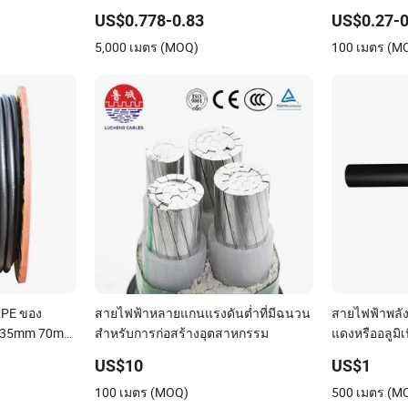
เซลล์ DC สำหรับแผงโซลาร์เซลล์
Yjlv แกนอลูม
US$0.778-0.83
US$0.27-0
ไฟฟ้า Ug หุ้
5,000 เมตร (MOQ)
100 เมตร (M
ใต้ดิน
LPE ของ
สายไฟฟ้าหลายแกนแรงดันต่ำที่มีฉนวน
สายไฟฟ้าพลัง
 35mm 70mm
สำหรับการก่อสร้างอุตสาหกรรม
แดงหรืออลูมิ
มีฉนวน XLPE 
US$10
US$1
PVC
100 เมตร (MOQ)
500 เมตร (M