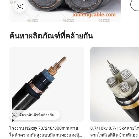
ค้นหาผลิตภัณฑ์ที่คล้ายกัน
โรงงาน N2xsy 70/240/300mm สาย
8.7/10kv 8.7/15kv สายไฟ
ไฟฟ้าความดันสูงแบบมีแกนทองแดงหุ้ม
จากโพลีเอทิลีนข้ามพันธะ