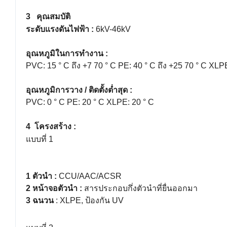
3
คุณสมบัติ
ระดับแรงดันไฟฟ้า :
6kV-46kV
อุณหภูมิในการทำงาน :
PVC: 15 ° C ถึง +7 70 ° C PE: 40 ° C ถึง +25 70 ° C XLPE
อุณหภูมิการวาง / ติดตั้งต่ำสุด :
PVC: 0 ° C PE: 20 ° C XLPE: 20 ° C
4 โครงสร้าง :
แบบที่ 1
1 ตัวนำ :
CCU/AAC/ACSR
2 หน้าจอตัวนำ :
สารประกอบกึ่งตัวนำที่ยื่นออกมา
3 ฉนวน
: XLPE, ป้องกัน UV