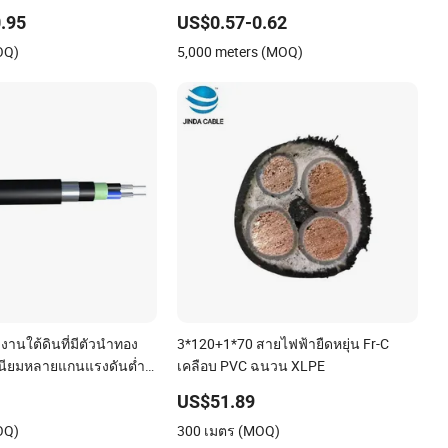
ิเนียม XLPE PVC ฉนวนกัน
.95
US$0.57-0.62
มเกราะ สายไฟฟ้าพลังงาน
OQ)
5,000 meters (MOQ)
งานใต้ดินที่มีตัวนำทอง
3*120+1*70 สายไฟฟ้ายืดหยุ่น Fr-C
เนียมหลายแกนแรงดันต่ำ
เคลือบ PVC ฉนวน XLPE
และเกราะเหล็กหุ้มด้วย
US$51.89
OQ)
300 เมตร (MOQ)