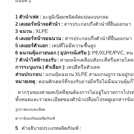
แบบที่ 2
1 ตัวนำเฟส :
อะลูมิเนียมชนิดอัดแน่นแบบกลม
2 เลเยอร์หน้าจอตัวนำ :
สารประกอบกึ่งตัวนำที่ยื่นออกมา
3 ฉนวน :
XLPE
4 เลเยอร์หน้าจอฉนวน :
สารประกอบกึ่งตัวนำที่ยื่นออกมา
5 เลเยอร์ตัวแยก :
เทปที่ไม่มีความชื้นสูง
6 ฉนวนหุ้มภายนอก ( อุปกรณ์เสริม ):
PE/XLPE/PVC, ทน
7 ตัวนำไฟฟ้ารองรับ :
สายเหล็กเคลือบสังกะสีหรือสายโลห
การระบุแกน ( ตัวเลือก ):
เทปสีหรือตัวเลข
ส่วนประกอบ :
แกนหุ้มฉนวน XLPE สามแกนถูกรวมอยู่รอบ
หมายเหตุ
: คอนดักเตอร์ที่รองรับอาจมีหรือไม่มีฉนวนหุ้มก็
หากรุ่นของสายเคเบิลที่คุณต้องการไม่อยู่ในรายการโปรดต
ทั้งหมดและรายละเอียดของตัวนำเปลือยโปรดดูเอกสารข้อ
รูปภาพแบบละเอียด
พารามิเตอร์ของผลิตภัณฑ์
5
คำอธิบายประเภทผลิตภัณฑ์ :