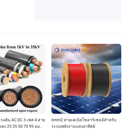
รงดัน AC DC 3 เฟส 4 สาย
6mm2 สายเคเบิลโซลาร์เซลล์สำหรับ
แดง 25 35 50 70 95 มม
ระบบพลังงานแสงอาทิตย์