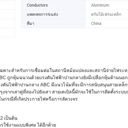
Conductors
Aluminum
แพคเพจการขนส่ง
ดรัมไม้เฟรมเหล็ก
ที่มา
China
ยเฉพาะสำหรับการเชื่อมต่อในสถานีหม้อแปลงและสถานีจ่ายไฟระห
BC ถูกหุ้มฉนวนด้วยแรงดันไฟฟ้าปานกลางยังมีเปลือกหุ้มด้านนอก
รงดันไฟฟ้าปานกลาง ABC มีแนวโน้มที่จะมีการสนับสนุนสายเหล็กที
กเสาคู่ที่สองไปยังเสา สายเคเบิลนี้มักจะใช้ในการติดตั้งระบบ
ในกรณีที่เกิดประกายไฟหรือการลัดวงจร
 เป็นต้น
การใช้งานแบบพิเศษ
ได้อีกด้วย