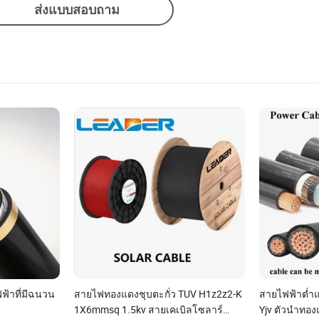
ส่งแบบสอบถาม
ฟ้าที่มีฉนวน
สายไฟทองแดงชุบตะกั่ว TUV H1z2z2-K
สายไฟฟ้าต่ำแ
1X6mmsq 1.5kv สายเคเบิลโซลาร์
Yjv ตัวนำทอง