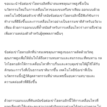
ขอแนะนำข้อต่อเข่าไฮดรอลิคที่น่าสมเพชคุณภาพสูงซึ่งเป็น
นวัตกรรมใหม่ในการเคลื่อนไหวของแขนหรือขาเทียม ออกแบบด้วย
เทคโนโลยีข้อต่อหัวเข่าที่ล้ำสมัยข้อต่อเข่าไฮดรอลิกนี้มีฟังก์ชันการ
ทำงานที่ดียิ่งขึ้นและการเคลื่อนไหวอย่างเป็นธรรมชาติสำหรับอวัยวะ
เทียม ด้วยการออกแบบที่ล้ำสมัยสำหรับการเคลื่อนไหวร่างกายจึงช่วย
เพิ่มความคล่องตัวสำหรับผู้ทุพพลภาพอื่นๆ
ข้อต่อเข่าไฮดรอลิกที่น่าสมเพชคุณภาพสูงของเราผลิตด้วยวัสดุ
คุณภาพสูงเพื่อให้มั่นใจได้ถึงความทนทานและสมรรถนะที่ทนทาน กล
ไกไฮดรอลิกให้การเคลื่อนไหวที่ราบรื่นและควบคุมช่วยให้ผู้ใช้ได้รับ
ลักษณะการวิ่งที่เป็นธรรมชาติมากขึ้น เทคโนโลยีข้อเข่าที่เป็น
นวัตกรรมนี้ปฏิวัติอุตสาหกรรมที่น่าสมเพชนี้มอบความสบายและ
ความคล่องตัวที่ดียิ่งขึ้น
ด้วยการออกแบบที่ทันสมัยข้อต่อเข่าไฮดรอลิกนี้ให้การเคลื่อนไหวที่
ยอดเยี่ยมทำให้แต่ละคนสามารถทำกิจกรรมต่างๆได้อย่างง่ายดาย ไม่