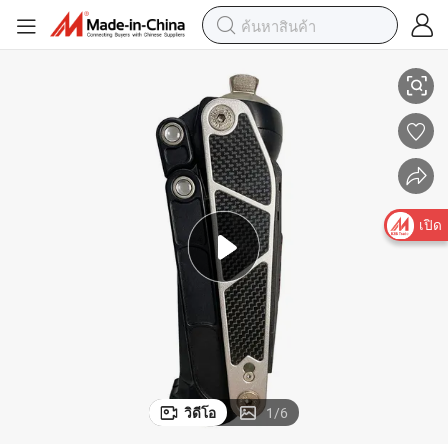
ขาเทียมไฮดรอลิกที่น่าทึ่ง ข้อต่อเข่า
เปิด
วิดีโอ
1
/
6