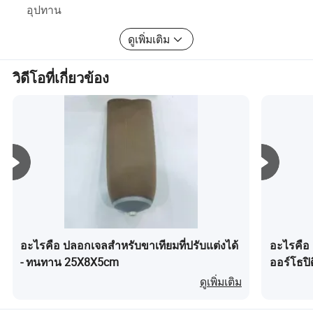
อุปทาน
อเมริกา , ญี่ปุ่น , อิตาลี , ตะวันออกกลางและแอฟริกา ด้วยชื่อ
เสียงที่ดีในด้านผลิตภัณฑ์และบริการของเราเราได้สร้าง
ดูเพิ่มเติม
ความสัมพันธ์ที่ดีและยาวนานกับลูกค้าจากประเทศต่างๆ เรา
ยินดีต้อนรับเพื่อนจากทุกอุตสาหกรรมมาเยี่ยมชมโรงงานของ
เราและสร้างความสัมพันธ์ที่มั่นคงและยั่งยืนในระยะยาวผ่าน
วิดีโอที่เกี่ยวข้อง
การสื่อสารและความเข้าใจที่มากขึ้นโดยอาศัยหลักการของ
ผลประโยชน์ร่วมกันและการพัฒนาร่วมกัน
อะไรคือ ปลอกเจลสำหรับขาเทียมที่ปรับแต่งได้
อะไรคือ 
- ทนทาน 25X8X5cm
ออร์โธปิ
เข่า ออร
ดูเพิ่มเติม