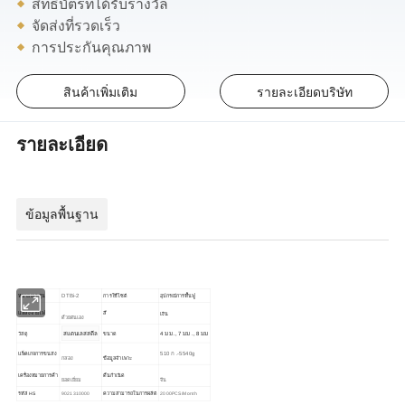
สิทธิบัตรที่ได้รับรางวัล
จัดส่งที่รวดเร็ว
การประกันคุณภาพ
สินค้าเพิ่มเติม
รายละเอียดบริษัท
รายละเอียด
ข้อมูลพื้นฐาน
อุปกรณ์การฟื้นฟู
DTBi-2
หมายเลขรุ่น
การใช้ไซต์
เงิน
แหล่งจ่ายไฟ
สี
ด้วยตนเอง
สแตนเลสสตีล
4 มม ., 7 มม ., 8 มม
วัสดุ
ขนาด
510 ก .-5540g
แพ็คเกจการขนส่ง
กล่อง
ข้อมูลจำเพาะ
เครื่องหมายการค้า
ต้นกำเนิด
ยอดเยี่ยม
จีน
รหัส HS
9021310000
ความสามารถในการผลิต
2000PCS/Month