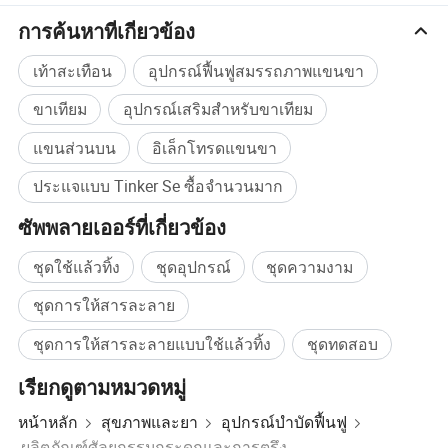
การค้นหาที่เกี่ยวข้อง
โปรไฟล์บริษัท
เท้าสะเทือน
อุปกรณ์ฟื้นฟูสมรรถภาพแขนขา
บริษัทชิเจียซียง Rehufu Rehabilitation Device Technology Co.,
ขาเทียม
อุปกรณ์เสริมสำหรับขาเทียม
Ltd เป็นบริษัทที่มีประสบการณ์การทำงานระดับมืออาชีพมากกว่า 15
ปีในการผลิตและส่งออกชิ้นงานที่น่าสลดใจและเป็นอุปกรณ์เสริมพื้น
แขนส่วนบน
อิเล็กโทรดแขนขา
โลกบริษัทของเราเป็นผู้ผลิตกายภาพเรามีศูนย์ปฏิบัติการที่แม่นยำของ
ประแจแบบ Tinker Se ซื้อจำนวนมาก
เราเอง CNC เครื่องกลึงเครื่องตัดเลเซอร์ และการประชุมเชิงปฏิบัติ
การเพื่อการประกอบชิ้นส่วนของเราเองเราจึงสามารถลดราคาได้
ซัพพลายเออร์ที่เกี่ยวข้อง
อย่างมากผมจึงสามารถให้ราคาที่ดีที่สุดและผลิตภัณฑ์ที่มีคุณภาพดี
ชุดใช้แล้วทิ้ง
ชุดอุปกรณ์
ชุดความงาม
ที่สุดแก่คุณได้ ข้อได้เปรียบของเราคือผลิตภัณฑ์ที่ครบวงจรคุณภาพดี
ราคาดีเยี่ยมบริการหลังการขายดีที่สุด และพิเศษเรามีทีมออกแบบและ
ชุดการให้สารละลาย
พัฒนาของเราเองนักออกแบบทุกท่านมีประสบการณ์ที่หลากหลายใน
ชุดการให้สารละลายแบบใช้แล้วทิ้ง
ชุดทดสอบ
อุตสาหกรรมที่น่าสมเพชและอุตสาหกรรมออร์โธติกดังนั้นเราจึง
สามารถให้บริการปรับแต่งอย่างมืออาชีพ ( บริการ OEM) และบริการ
เรียกดูตามหมวดหมู่
การออกแบบ ( บริการ ODM) เพื่อตอบสนองความต้องการเฉพาะของ
ท่านได้
หน้าหลัก
สุขภาพและยา
อุปกรณ์บำบัดฟื้นฟู
ผลิตภัณฑ์ศัลยกรรมกระดูกและการตรึง