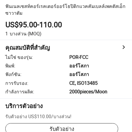
ฟันเนลเชสท์คอร์เรคเตอร์ออร์โธปิดิกแวคคัมเบลล์เพคตัสเอ็ก
ซาวาตัม
US$95.00-110.00
1
บางส่วน
(MOQ)
คุณสมบัติที่สำคัญ
ไม่ใช่ ของรุ่น
:
POR-FCC
พิมพ์
:
ออร์โสภา
ฟังก์ชัน
:
ออร์โสภา
การรับรอง
:
CE, ISO13485
กำลังการผลิต
:
2000pieces/Moon
บริการตัวอย่าง
รับตัวอย่าง
US$110.00
/
บางส่วน
!
รับตัวอย่าง