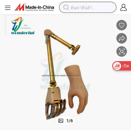
เปิด
1
/
6