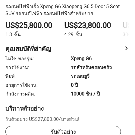
รถยนต์ไฟฟ้าเร็ว Xpeng G6 Xiaopeng G6 5-Door 5-Seat
SUV รถยนต์ไฟฟ้า รถยนต์ไฟฟ้าสำหรับขาย
US$25,800.00
US$23,800.00
US$
1-3
ชิ้น
4-29
ชิ้น
30+
ช
คุณสมบัติที่สำคัญ
ไม่ใช่ ของรุ่น
:
Xpeng G6
การใช้งาน
:
รถสำหรับครอบครัว
พิมพ์
:
รถเอสยูวี
อายุการใช้งาน
:
0 ปี
กำลังการผลิต
:
10000 ชิ้น / ปี
บริการตัวอย่าง
รับตัวอย่าง
US$27,800.00
/
บางส่วน
!
รับตัวอย่าง