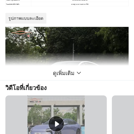
โหมดการกู้คืนพลังงาน
มีเกียร์หลายตัวให้เลือกใช้
โหมดบังคับเลี้ยวไฟฟ้า
มาตรฐาน / ความสบาย / กีฬา
รูปภาพแบบละเอียด
ดูเพิ่มเติม
วิดีโอที่เกี่ยวข้อง