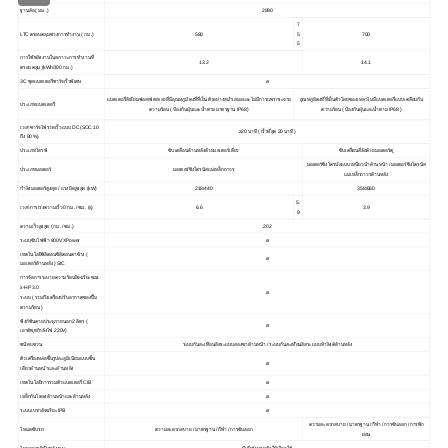
ฐานล้อ ( มม .)
2890
7
LTC ครอบคลุมช่วงการทำงาน ( กม .)
580
5
700
5
การใช้พลังงานในสภาวะการทำงานที่
13.2
14.1
ครอบคลุม (kWh/100 กม .)
3C ชุดแบตเตอรี่ชาร์จเร็วพิเศษ
ø
แบตเตอรี่ลิเธียมฟอสเฟตเหลวที่มีอุณหภูมิคงที่ที่เย็นตัวอย่างสม่ำเสมอและไม่มีการแพร่กระจาย
อุณหภูมิคงที่ที่เย็นตัวโดยของเหลวไม่มีแบตเตอรี่แบบเคลือบกัน
ประเภทแบตเตอรี่
ความร้อน ( ป้องกันฝุ่นและน้ำตามมาตรฐาน IP68 )
ความร้อน ( ป้องกันฝุ่นและน้ำตาม IP68 )
เวลาชาร์จไฟรวดเร็วแบบ DC (SOC 10
≥20 นาที ( เร็วที่สุด 20 นาที )
ถึง 80 %)
ประเภทไดรฟ์
ขับเคลื่อนด้านหลังด้วยมอเตอร์เดี่ยว
ขับเคลื่อนสี่ล้อด้วยมอเตอร์คู่
มอเตอร์ซิงโครนัสแบบเหนี่ยวนำด้านหน้า / มอเตอร์ซิงโครนัส
ประเภทมอเตอร์
มอเตอร์ซิงโครนัสแม่เหล็กถาวร
แม่เหล็กถาวรด้านหลัง
กำลังมอเตอร์สูงสุด / แรงบิดสูงสุด (kW)
218/440
358/660
5.
เวลาการเร่งความเร็ว 0 กม ./ ชม . (s)
6.6
3.9
9
ความเร็วสูงสุด ( กม ./ ชม .)
202
ระบบขับไฟฟ้า 800V XPower
ø
เทคโนโลยีซิลิคอนซิลิคอนคาข้าง (
ø
มอเตอร์ด้านหลัง ) SIC
การจัดการระบายความร้อนอัจฉริยะของ
x-HP 3.0
ø
ระบบ ( รวมถึงเครื่องปรับอากาศของปั๊ม
ความร้อน )
ฟังก์ชันคายประจุภายนอก 2 ลิตร (
ø
เอาต์พุตกำลังไฟ 220V)
ชนิดแขวน
ระบบกันสะเทือนอิสระแบบสองขาด้านหน้า / ระบบกันสะเทือนอิสระแบบห้าลิงค์ด้านหลัง
ตัวเครื่องหล่อขึ้นรูปอะลูมิเนียมแบบชิ้น
ø
เดียวด้านหน้าและด้านหลัง
เทคโนโลยีการรวมตัวแบตเตอรี่ CIB
ø
เหล็กกันโคลงด้านหน้าและด้านหลัง
ø
ระบบเบรกอัจฉริยะ IPB
ø
ความสะดวกสบาย / มาตรฐาน / กีฬา / การขับออก / การพัก
โหมดขับรถ
ความสะดวกสบาย / มาตรฐาน / กีฬา / การขับออก
ผ่อน