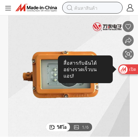
สื่อสารกับฉันได้
อย่างรวดเร็วบน
เปิด
แอป!
วิดีโอ
1
/
6