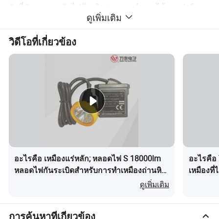
ตัวที่ชัดเจน แรงดันไฟฟ้ากริดสามารถทำงานได้ตามปกติ
ดูเพิ่มเติม
ภายในช่วง 80V-260V และไม่มีการเปลี่ยนแปลงความสว่าง
ซึ่งจะช่วยป้องกันไม่ให้เกิดการไหม้ของหลอดไฟเนื่องจาก
วิดีโอที่เกี่ยวข้อง
ความผันผวนของแรงดันไฟฟ้าในเหมือง
อะไรคือ เหมืองแร่หลัก; หลอดไฟ S 18000lm
อะไรคือ
หลอดไฟกันระเบิดสำหรับการทำเหมืองถ่านหิน
เหมืองที่
หลอดไฟ LED เหมืองแร่หลัก; หลอดไฟ S
ดูเพิ่มเติม
การค้นหาที่เกี่ยวข้อง