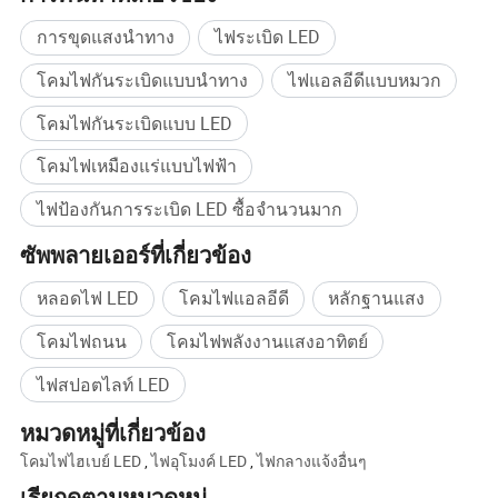
การขุดแสงนำทาง
ไฟระเบิด LED
พารามิเตอร์ทางเทคนิค
โคมไฟกันระเบิดแบบนำทาง
ไฟแอลอีดีแบบหมวก
โคมไฟกันระเบิดแบบ LED
รุ่น
พิมพ์
ฟลักซ์การส่องสว่าง
เปิด / ปิด
อุณหภูมิสี
การส่องสว่าง
DGS24/127 ลิตร (A)
LED
2640lm
24 วัตต์
6000 k-6500k
125LX
โคมไฟเหมืองแร่แบบไฟฟ้า
DGS30/127 ลิตร (A)
LED
3300lm
30W
6000 k-6500k
130LX
DGS36/127 ลิตร (A)
LED
3900 ล
36 วัตต์
6000 k-6500k
143 LX
DGS40/127 ลิตร (A)
LED
4200 ลิตร
40 วัตต์
6000 k-6500k
157LX
ไฟป้องกันการระเบิด LED ซื้อจำนวนมาก
ซัพพลายเออร์ที่เกี่ยวข้อง
หลอดไฟ LED
โคมไฟแอลอีดี
หลักฐานแสง
โคมไฟถนน
โคมไฟพลังงานแสงอาทิตย์
ไฟสปอตไลท์ LED
หมวดหมู่ที่เกี่ยวข้อง
โคมไฟไฮเบย์ LED
,
ไฟอุโมงค์ LED
,
ไฟกลางแจ้งอื่นๆ
เรียกดูตามหมวดหมู่