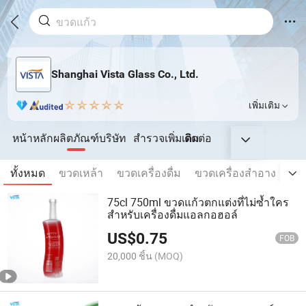
Shanghai Vista Glass Co., Ltd.
เพิ่มเติม
หน้าหลัก
ผลิตภัณฑ์
บริษัท
สำรวจเพิ่มเติม
ติดต่อ
ทั้งหมด
ขวดเหล้า
ขวดเครื่องดื่ม
ขวดเครื่องสำอาง
ขว
75cl 750ml ขวดแก้วตกแต่งที่ไม่ซ้ำใคร
สำหรับเครื่องดื่มแอลกอฮอล์
US$
0.75
FOB
20,000 ชิ้น
(MOQ)