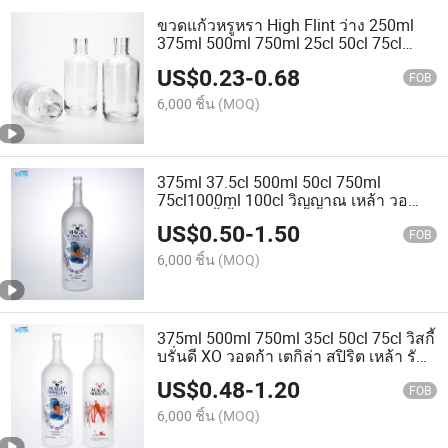
ขวดแก้วหรูหรา High Flint ว่าง 250ml
375ml 500ml 750ml 25cl 50cl 75cl
สำหรับบรรจุวอดก้า, สปิริต, เหล้า, รัม, เตกี
US$
0.23
-
0.68
ล่า, บรั่นดี, วิสกี้ & ไวน์ พร้อมฝาเกลียว
FOB
6,000 ชิ้น
(MOQ)
375ml 37.5cl 500ml 50cl 750ml
75cl1000ml 100cl วิญญาณ เหล้า วอ
ดก้า วิสกี้ น้ำ แก้ว ขวด พร้อมฝาเกลียว ฝา
US$
0.50
-
1.50
ไม้จุก สีใส ฟลินท์สูง
FOB
6,000 ชิ้น
(MOQ)
375ml 500ml 750ml 35cl 50cl 75cl วิสกี้
บรั่นดี XO วอดก้า เตกิล่า สปิริต เหล้า รัม
ไวน์ แชมเปญ ขวดแก้ว สำหรับจุกก๊อก จุก
US$
0.48
-
1.20
เกลียว
FOB
6,000 ชิ้น
(MOQ)