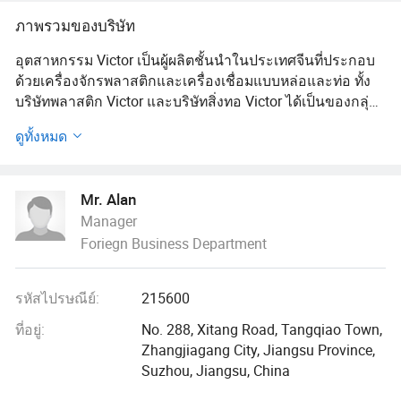
ด้วยเลื่อยบิน
ภาพรวมของบริษัท
อุตสาหกรรม Victor เป็นผู้ผลิตชั้นนำในประเทศจีนที่ประกอบ
ด้วยเครื่องจักรพลาสติกและเครื่องเชื่อมแบบหล่อและท่อ ทั้ง
บริษัทพลาสติก Victor และบริษัทสิ่งทอ Victor ได้เป็นของกลุ่ม
Victor
ดูทั้งหมด
ผลจากการมีทีมงานและโครงสร้างด้านการบริหารจัดการที่
ทันสมัยและการปรับปรุงอย่างต่อเนื่องในทุกด้านของบริษัทเรา
Mr. Alan
ได้รับสิทธิบัตรของประเทศจีนมากกว่า 10 รายการและได้รับ
Manager
รางวัลมากมายสำหรับผลิตภัณฑ์หลักของเรา นอกจากนี้เรายัง
Foriegn Business Department
ได้รับ ISO 9001: ระบบควบคุมคุณภาพ 2000 และใบรับรอง
มาตรฐาน CE Safe ปัจจุบันเรามีส่วนแบ่งการตลาดที่ใหญ่ที่สุด
ในจีนและผลิตภัณฑ์ของเรามีการจำหน่ายอย่างกว้างขวางแก่
รหัสไปรษณีย์:
215600
ยุโรปตะวันออกตะวันออกกลางและเอเชียใต้
ที่อยู่:
No. 288, Xitang Road, Tangqiao Town,
บริษัทพลาสติก Victor ได้ทำการค้นคว้าเกี่ยวกับเทคโนโลยี
Zhangjiagang City, Jiangsu Province,
การฉีดพ่นตามแผน " ปี 8 - 5 " ใหม่ของประเทศ อันที่จริงแล้ว
Suzhou, Jiangsu, China
เราเป็นบริษัทแรกที่ประสบความสำเร็จในด้านนี้ในประเทศจีน