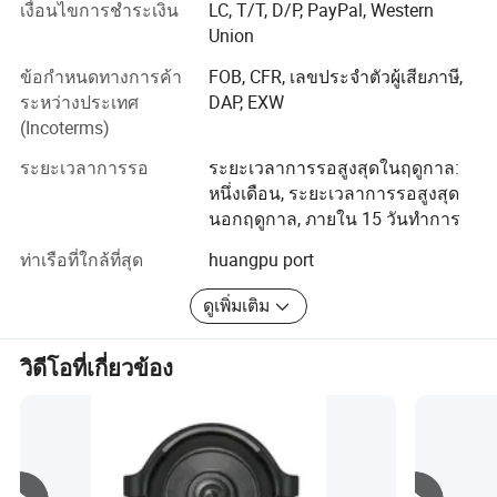
เงื่อนไขการชำระเงิน
LC, T/T, D/P, PayPal, Western
เจ็บของมนุษย์ EVERISE เป็นผู้ผลิตอิสระด้านการวิจัยและ
Union
พัฒนากล้องสำหรับกลางคืนระบบอินฟราเรดกันน้ำตัวแรก
จอภาพ LCD พร้อมอุปกรณ์บังแสงแบบถอดได้จอมอนิเตอร์
ข้อกำหนดทางการค้า
FOB, CFR, เลขประจำตัวผู้เสียภาษี,
DVR แบบจอย่อยระบบสำรองกล้องแบบไร้สายและอื่นๆ
ระหว่างประเทศ
DAP, EXW
(Incoterms)
บริษัทของเราใช้ระบบการจัดการคุณภาพอย่างแท้จริงเป็น
IATF 16949 2009 ยิ่งไปกว่านั้นแผนกวิจัยและพัฒนาของเรา
ระยะเวลาการรอ
ระยะเวลาการรอสูงสุดในฤดูกาล:
จะประมวลผลผลิตภัณฑ์ทั้งหมดโดยใช้การควบคุมคุณภาพ
หนึ่งเดือน, ระยะเวลาการรอสูงสุด
ของ APQP/DFMEA/PMEA/MAS เพื่อความมั่นใจในความน่า
นอกฤดูกาล, ภายใน 15 วันทำการ
เชื่อถือสูงสุดของผลิตภัณฑ์ของเราและความสามารถในการ
ท่าเรือที่ใกล้ที่สุด
huangpu port
บริหารจัดการบริษัท
ดูเพิ่มเติม
นอกจากนี้เรายังต้องการแนวคิดในการประหยัดพลังงานและ
การใช้พลังงานต่ำเนื่องจากเราใส่ใจต่อสิ่งแวดล้อม ผลิตภัณฑ์
ทั้งหมดของเราได้นำเอาวัสดุระดับอุตสาหกรรมมาใช้แล้ว
วิดีโอที่เกี่ยวข้อง
เครื่องมือออกแบบด้วยซอฟต์แวร์จำลอง 3 มิติเพื่อให้เรา
สามารถขจัดข้อผิดพลาดและความล้มเหลวระหว่าง
กระบวนการสร้างเครื่องมือและการประกอบผลิตภัณฑ์ ด้วย
การใช้เครื่องมือที่แม่นยำโครงสร้างจึงสามารถประกอบได้
อย่างสมบูรณ์แบบและรวดเร็วทำให้ความสามารถของ