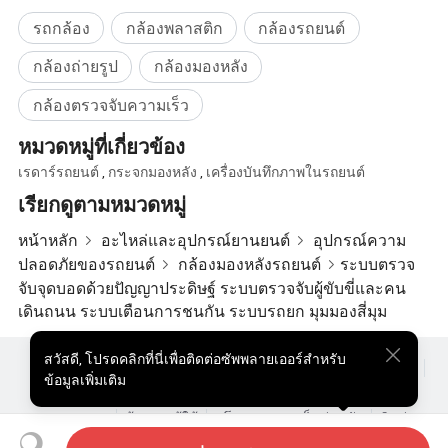
สำนักงานขนาด 1000 ตารางเมตรศูนย์กลางกิจกรรมสำหรับ
พนักงานสำหรับฟิตเนสการเล่นปิงปองและความบันเทิงเช่น
รถกล้อง
กล้องพลาสติก
กล้องรถยนต์
KTV; และเป็นหอพักขนาด 4000 ตารางเมตรสำหรับผู้ที่มีชีวิต
กล้องถ่ายรูป
กล้องมองหลัง
ประจำวันของพนักงาน
กล้องตรวจจับความเร็ว
โรงงานผลิตขนาด 2300 ตารางเมตรสามารถรองรับสายการ
ผลิตได้ 8 สายสำหรับการประกอบเครื่อง , กล้อง , ไฟ LED, ไฟ
หมวดหมู่ที่เกี่ยวข้อง
LED\Electric Fence \Cables โรงงานผลิตขนาด 1000 ตาราง
เรดาร์รถยนต์
,
กระจกมองหลัง
,
เครื่องบันทึกภาพในรถยนต์
เมตรซึ่งสามารถรองรับเครื่องจักรระบบช่วยเหลือในการใช้
เรียกดูตามหมวดหมู่
ปลอก PET ได้ 24 เครื่องหล่อแบบฉีด 4 เครื่องสำหรับสาย
เคเบิลและสายแปรรูปลวด 2 สาย , ปลอก PET แบบถักและ
หน้าหลัก
อะไหล่และอุปกรณ์ยานยนต์
อุปกรณ์ความ
สายเคเบิลสำหรับการผลิตสายเคเบิลที่แตกต่างกันตามลำดับ
ปลอดภัยของรถยนต์
กล้องมองหลังรถยนต์
ระบบตรวจ
พื้นที่เก็บของขนาด 1500 ตารางเมตรสำหรับการจัดเก็บและ
จับจุดบอดด้วยปัญญาประดิษฐ์ ระบบตรวจจับผู้ขับขี่และคน
การหมุนเวียนของวัสดุและผลิตภัณฑ์
เดินถนน ระบบเตือนการชนกัน ระบบรถยก มุมมองสี่มุม
การควบคุมคุณภาพ
ห้องแล็บขนาด 500 ตารางเมตรสำหรับการควบคุมคุณภาพ
ขาเข้าการควบคุมคุณภาพขาออกและอุปกรณ์เฉพาะทางที่
สวัสดี
,
โปรดคลิกที่นี่เพื่อติดต่อซัพพลายเออร์สำหรับ
ผลิตภัณฑ์ยอดนิยม
สินค้ายอดนิยม ราคา
ขายส่งผลิตภัณฑ์ร้อน
ข้อมูลเพิ่มเติม
เกี่ยวข้อง เครื่องกำเนิดไฟฟ้าแรงดันไฟฟ้ารถยนต์แบบอะนา
ผู้ซื้อสินค้าประเภทสตาร์
เว็บไซต์พีซี
ข้อมูลเชิงลึก
ล็อก \DC โหลดอิเล็กทรอนิกส์ \ เครื่องมือวัดภาพสองมิติ \
ซองจดหมาย
ข้อตกลงผู้ใช้
นโยบายความเป็นส่วนตัว
ติดต่อ
เครื่องทดสอบอุณหภูมิสูงและต่ำ \ สโคปแบบออสซิลโลสโคป