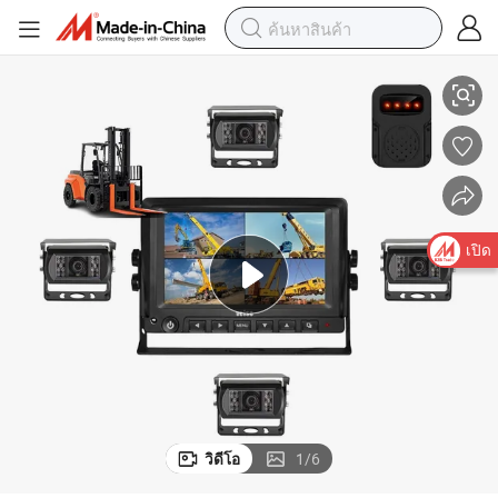
นน ระบบเตือนการชนกัน ระบบรถยก มุมมองสี่มุม
ระบบตรวจจับจุดบอดด้วยปัญญาประดิษฐ์ ระบบตรวจจับผู้ขับขี่และคนเดินถ
เปิด
วิดีโอ
1
/
6