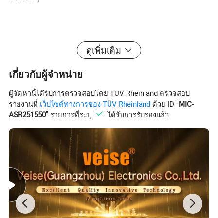
จอมอนิเตอร์ HD AI DVR
จอภาพ IPS ขนาด 7 นิ้ว
ดูเพิ่มเติม
ความละเอียด
1024RGB(H) X 600 (V)
มุมมองภาพ
U/ D: 85 ° , R/L: 85 °
ระบบการทำงาน DVR
RTOS
เกี่ยวกับผู้จำหน่าย
ความละเอียดในการบันทึก
1280 X 720p
ความสว่าง
650 cd/m²
ผู้จัดหานี้ได้รับการตรวจสอบโดย TÜV Rheinland ตรวจสอบ
การตรวจจับคนเดินเท้าและยาน
สนับสนุนการแจ้งเตือนและการเตือนเมื่อคนเดินเท้าและรถที่ไม่ใช้มอเตอร์เดินผ่านภาพทั้งสามทางด้านซ้ายขวาและ
รายงานที่
เว็บไซต์ทางการของ TÜV Rheinland
ด้วย ID "
MIC-
พาหนะ
ด้านหลังเข้าสู่พื้นที่
การปรับเทียบพื้นที่การเตือน
กำหนดพื้นที่การแจ้งเตือนเอง
ASR251550
" รายการที่ระบุ "
" ได้รับการรับรองแล้ว
ระบบทีวี
PAL/NTSC
โหมดการแสดงผล
รองรับการแสดงผลแบบหน้าจอเดียว / สี่จอมอนิเตอร์
สัญญาณวิดีโอขาเข้า
รองรับสัญญาณเข้า AHD 720PVideo 4 แชนเนล
การจัดเก็บ DVR
การ์ด TF ( สูงสุด 256G)
รูปแบบวิดีโอ
รูปแบบ H.264 TS
อุณหภูมิในการทำงาน
-20 º C), +70 º C
อุณหภูมิในการเก็บรักษา
-30º C), 80 º C
แรงดันไฟฟ้าในการทำงาน
DC11-32V
กล้อง HD
AHD 720p
Effective พิกเซล
1280 (H) X 960 (V)
ไฟส่องสว่างต่ำสุด
0LUX ( พร้อมไฟอินฟราเรดในตัวเปิดอยู่ )
IR-cut
สลับระหว่างโหมดกลางวันและกลางคืนโดยอัตโนมัติ
มุมที่มองเห็นได้
130 °
เกรดกันน้ำ
IP69K