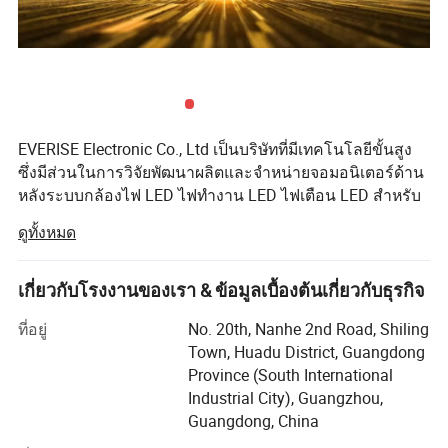
เกรดป้องกันการสั่นสะเทือน
มาตรฐาน GB / T 2423.56-2018 ( การสั่นสะเทือน 5 G) แบบสุ่ม
อุณหภูมิในการทำงาน
-20 º C), +60 º C
อุณหภูมิในการเก็บรักษา
-30º C), 70 º C
แรงดันไฟฟ้าในการทำงาน
DC12V
ภาพที่มีรายละเอียด
EVERISE Electronic Co., Ltd เป็นบริษัทที่มีเทคโนโลยีขั้นสูง
ซึ่งมีส่วนในการวิจัยพัฒนาผลิตและจำหน่ายจอมอนิเตอร์ด้าน
หลังระบบกล้องไฟ LED ไฟทำงาน LED ไฟเตือน LED สำหรับ
อุปกรณ์การเกษตรรถแทรกเตอร์รถโดยสารรถโค้ชรถ
ดูทั้งหมด
โรงเรียน รถขนสินค้า Hgov, เทศบาล , รถบรรทุกขยะ , รถพ่วง
RV, อุปกรณ์หนักเหมืองแร่รถบรรทุกดับเพลิงรถพยาบาลรถขน
ย้ายเงินสด รถยก , เรือเครนท่าเรือ , รถรางโดยรถไฟและยาน
เกี่ยวกับโรงงานของเรา & ข้อมูลเบื้องต้นเกี่ยวกับธุรกิจ
พาหนะสนามบิน
ที่อยู่
No. 20th, Nanhe 2nd Road, Shiling
นับตั้งแต่ปี 1997 VEISE ได้พัฒนาระบบความปลอดภัยด้าน
Town, Huadu District, Guangdong
การมองเห็นรถยนต์ที่เป็นนวัตกรรมใหม่สำหรับพนักงานและ
Province (South International
ยานพาหนะ ไม่เพียงแต่ระบบนี้จะช่วยกำจัดจุดบอดเท่านั้นแต่
Industrial City), Guangzhou,
ยังช่วยให้สถานที่ทำงานปลอดภัยยิ่งขึ้นสำหรับพนักงานอีก
Guangdong, China
ด้วยโดยลดโอกาสเกิดความเสียหายต่อรถยนต์และการบาด