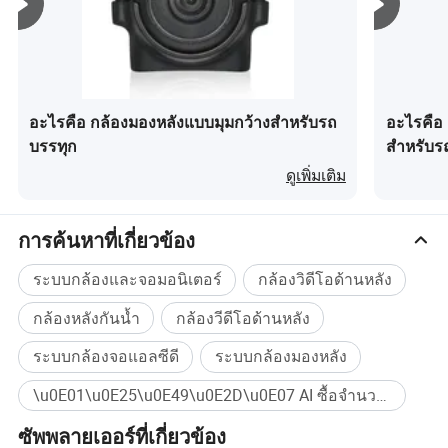
ผลิตภัณฑ์ของเราในการกันน้ำและการกระแทกดีขึ้นอย่าง
มาก เราสามารถผลิตจอภาพ 30000 ชุดกล้อง 40000 ชุดและ
บริษัทของเรา
ไฟ LED 6000 ชุดต่อเดือนเนื่องจากขั้นตอนการประกอบชิ้น
ส่วนของเรานั้นง่ายและรวดเร็ว นอกจากนี้ยังมีบริการ OEM
และ ODM ตามที่คุณร้องขอ
อะไรคือ กล้องมองหลังแบบมุมกว้างสำหรับรถ
อะไรคือ
บริษัทของเรามีสิ่งอำนวยความสะดวกในการผลิตและ
บรรทุก
สำหรับร
อุปกรณ์ทดสอบขั้นสูงเช่นเครื่องกำเนิดไฟฟ้าและอุปกรณ์
ดูเพิ่มเติม
สำหรับการทดสอบกันน้ำ IP69K การทดสอบระบบสั่นสะเทือน
การทดสอบอุณหภูมิแวดล้อมในการทดสอบและทดสอบการ
สัมผัสหมอกเกลือเป็นต้นระบบกล้องตรวจสอบของ VEISE เป็น
การค้นหาที่เกี่ยวข้อง
ไปตามมาตรฐาน ISO 7637 2
ระบบกล้องและจอมอนิเตอร์
กล้องวิดีโอด้านหลัง
พื้นที่โรงงานทั้งหมดของเราคือ 12 ตาราง 000 เมตร :
กล้องหลังกันน้ำ
กล้องวีดีโอด้านหลัง
1200 ตารางเมตร R&D DEP \ แผนกการเงิน \ ห้องประชุม \
ระบบกล้องจอแอลซีดี
ระบบกล้องมองหลัง
ห้องต้อนรับและโชว์รูม ด้วยอินเตอร์เฟซแบบเปิดที่ครบครัน
จะออกสู่พื้นที่สำนักงานแบบทั่วไปส่งผลให้พื้นที่สำนักงานโดย
\u0E01\u0E25\u0E49\u0E2D\u0E07 AI ซื้อจำนวนมาก
รวมภายในอาคารมีชีวิตชีวาส่งเสริมการสื่อสารและแลก
เปลี่ยนและการประสานกันของสำนักงานบรรยากาศในพื้นที่
ซัพพลายเออร์ที่เกี่ยวข้อง
R & D