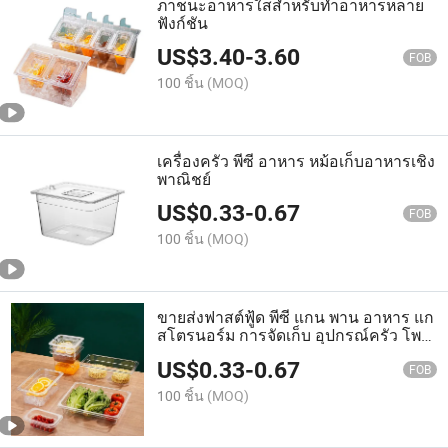
ภาชนะอาหารใสสำหรับทำอาหารหลาย
ฟังก์ชัน
US$
3.40
-
3.60
FOB
100 ชิ้น
(MOQ)
เครื่องครัว พีซี อาหาร หม้อเก็บอาหารเชิง
พาณิชย์
US$
0.33
-
0.67
FOB
100 ชิ้น
(MOQ)
ขายส่งฟาสต์ฟู้ด พีซี แกน พาน อาหาร แก
สโตรนอร์ม การจัดเก็บ อุปกรณ์ครัว โพลี
คาร์บอเนต แกน พาน
US$
0.33
-
0.67
FOB
100 ชิ้น
(MOQ)