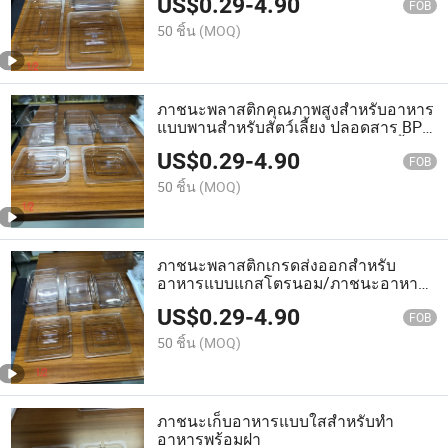
US$
0.29
-
4.90
FOB
50 ชิ้น
(MOQ)
ภาชนะพลาสติกคุณภาพสูงสำหรับอาหาร
แบบพานสำหรับสัตว์เลี้ยง ปลอดสาร BPA
สำหรับครัวเชิงพาณิชย์ อุปกรณ์จัดเลี้ยง
US$
0.29
-
4.90
และการเสิร์ฟอาหาร
FOB
50 ชิ้น
(MOQ)
ภาชนะพลาสติกเกรดส่งออกสำหรับ
อาหารแบบแกสโตรนอม/ภาชนะอาหาร
และอุปกรณ์ในครัว
US$
0.29
-
4.90
FOB
50 ชิ้น
(MOQ)
ภาชนะเก็บอาหารแบบใสสำหรับทำ
อาหารพร้อมฝา