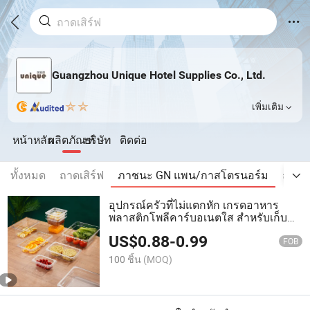
Guangzhou Unique Hotel Supplies Co., Ltd.
เพิ่มเติม
หน้าหลัก
ผลิตภัณฑ์
บริษัท
ติดต่อ
ทั้งหมด
ถาดเสิร์ฟ
ภาชนะ GN แพน/กาสโตรนอร์ม
ถังเก
อุปกรณ์ครัวที่ไม่แตกหัก เกรดอาหาร
พลาสติกโพลีคาร์บอเนตใส สำหรับเก็บ
อาหาร ภาชนะเกรด GN
US$
0.88
-
0.99
FOB
100 ชิ้น
(MOQ)