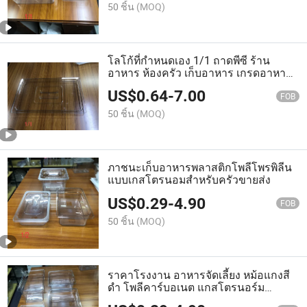
50 ชิ้น
(MOQ)
โลโก้ที่กำหนดเอง 1/1 ถาดพีซี ร้าน
อาหาร ห้องครัว เก็บอาหาร เกรดอาหาร
พลาสติกขนาดใหญ่ ถาดอาหาร Gn
US$
0.64
-
7.00
FOB
50 ชิ้น
(MOQ)
ภาชนะเก็บอาหารพลาสติกโพลีโพรพิลีน
แบบเกสโตรนอมสำหรับครัวขายส่ง
US$
0.29
-
4.90
FOB
50 ชิ้น
(MOQ)
ราคาโรงงาน อาหารจัดเลี้ยง หม้อแกงสี
ดำ โพลีคาร์บอเนต แกสโตรนอร์ม
อุปกรณ์ครัว ภาชนะ