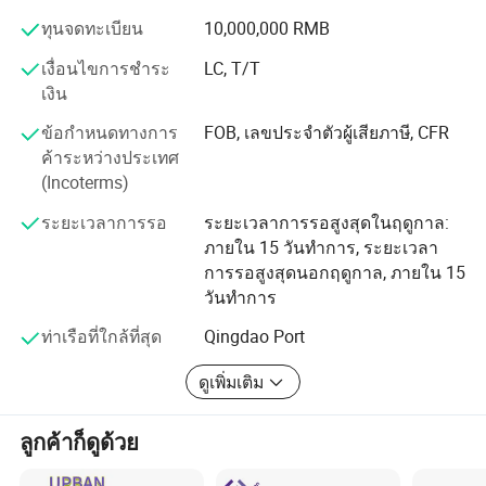
อุปกรณ์คลังสินค้าเช่นชั้นวางรถเข็นและชั้นวาง สำหรับ
ทุนจดทะเบียน
10,000,000 RMB
อุตสาหกรรมยานยนต์เราออกแบบและผลิตกล่องชิ้นส่วนและ
รถเข็นเพื่อการผลิตผลิตภัณฑ์ที่เสร็จสมบูรณ์และกึ่งสำเร็จรูป
เงื่อนไขการชำระ
LC, T/T
เงิน
เราสามารถผลิตเครื่องมือซ่อมบำรุงยางคุณภาพสูงเช่นชั้น
บริษัท Shandong Rockstone ของเราอุทิศตนในการวิจัย
วางรถเข็นยางตู้เก็บลมยางและชั้นวางที่จัดแสดงสินค้า
ข้อกำหนดทางการ
FOB, เลขประจำตัวผู้เสียภาษี, CFR
พัฒนาผลิตและทำการตลาดเพื่อความทันสมัย
สำหรับคุณพร้อมตัวอย่างหรือภาพวาดที่คุณให้มา แน่นอนว่า
ค้าระหว่างประเทศ
อุปกรณ์โลจิสติกส์เหล็กผลิตภัณฑ์ของเราได้รับการจัดหาให้
หากคุณมีความคิดใหม่ๆที่ยอดเยี่ยมเพียงส่งคำขอโดยละเอียด
(Incoterms)
กับอุตสาหกรรมต่างๆเช่นคลังสินค้ายางรถยนต์เคมีภัณฑ์
มาให้เราทีมงานด้านเทคนิคของเราจะออกแบบผลิตภัณฑ์ใหม่
ระยะเวลาการรอ
ระยะเวลาการรอสูงสุดในฤดูกาล:
ให้คุณตามนั้น
และอื่นๆเป็นต้นผลิตภัณฑ์ของเราได้เข้าสู่ประเทศพัฒนาแล้ว
ภายใน 15 วันทำการ, ระยะเวลา
และพื้นที่หลักของโลกเช่นญี่ปุ่น
การรอสูงสุดนอกฤดูกาล, ภายใน 15
ยุโรปสหรัฐอเมริกาและอื่นๆ เราได้สร้างความสัมพันธ์ที่
วันทำการ
มั่นคงในการจัดหาสินค้าและความศรัทธาร่วมกันกับบริษัทที่
ท่าเรือที่ใกล้ที่สุด
Qingdao Port
มีชื่อเสียงระดับโลกหลายแห่ง
ดูเพิ่มเติม
1 ความสามารถในการผลิต
เรามีกำลังการผลิต 200,000 ชุดต่อปีสำหรับอุปกรณ์โลจิสติ
ลูกค้าก็ดูด้วย
กส์เช่นเหล็กกันโครงเหล็กชั้นเหล็กบรรจุภัณฑ์เหล็กเรามี
ระบบการผลิตที่สมบูรณ์แบบและสามารถดำเนินการได้ทุก