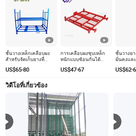
ขั้นตอนเช่นการเฉือนการเจาะอัดการเชื่อม การทาสีและการ
ประกอบ เราเชื่อมผลิตภัณฑ์ด้วยวิธีการสายการผลิตขั้นสูง
และมี
ความสามารถในการผลิตที่ยืดหยุ่น
2 ความสามารถในการควบคุมคุณภาพที่สมบูรณ์แบบ
สอดคล้องกับระบบรับรองคุณภาพ ISO 9001 เราได้ควบคุม
ชั้นวางเหล็กเคลือบผง
การเคลือบผงชุบเหล็ก
ชั้นวางยา
มาตรฐานการรับรองคุณภาพผลิตภัณฑ์อย่างสมบูรณ์และ
สำหรับจัดเก็บยางที่
หนักแบบซ้อนกันได้
มั่นคงแล
ปฏิบัติตามข้อกำหนดการควบคุมคุณภาพอย่างเข้มงวดในทุก
ทนทาน รองรับน้ำหนัก
สำหรับการจัดเก็บยางใน
เพิ่มขึ้น
US$65-80
US$47-67
US$62-6
มาก เพื่อการจัดระเบียบที่
คลังสินค้า
ด้านของการผลิตตั้งแต่การซื้อวัสดุไปจนถึงการส่งมอบ หลัง
ง่าย
จากใช้ความพยายามเป็นเวลาหลายปีคุณภาพผลิตภัณฑ์ที่มี
วิดีโอที่เกี่ยวข้อง
ความเสถียรของเราได้รับการยอมรับจากตลาดและลูกค้า
3 เราจะยึดมั่นในจิตวิญญาณ " ลองพยายามอย่างเต็มที่และ
ทำงานร่วมกับหัวใจของเราทั้งความแม่นยำและความ
สมบูรณ์แบบ " เพื่อมอบสิ่งที่ดีที่สุดของเรา
ผลิตภัณฑ์และบริการสำหรับลูกค้า
แล้วโรงงานของเราล่ะ