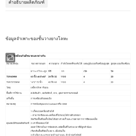
คำอธิบายผลิตภัณฑ์
ข้อมูลจำเพาะของชั้นวางยางโลหะ
ดีไซน์ที่เหมือนกันมีขนาดแตกต่างกัน
หมายเลขรุ่น
ขนาดภายนอก
ความจุยาง
กำลังโหลดที่รองรับได้
แผนภูมิแบบเรียงซ้อนสูงสุด
สูงสุด แบบเรียงซ้อน
ยาว x กว้าง x สูง
พีซี
กก
เปิด
ปิด
TSR60WM
60 นิ้ว x60"x60"
24 ถึง 32
1100
4
20
TSR7272WM
"x72" 72 นิ้ว
42 ถึง 63
1100
4
20
วัสดุ
เหล็กกล้าคาร์บอน
พื้นที่การใช้งาน
คลังสินค้า , ลอจิสติกส์ , ยาง , อุตสาหกรรมรถยนต์
เสร็จสิ้น
การเคลือบด้วยผงแป้ง
หมายเหตุ
การสนับสนุนแบบ Costized หรือ OEM
1 แร็คแบบเคลื่อนย้ายได้
-- สามารถซ้อนและเคลื่อนที่ไปรอบๆได้ง่ายด้วยรถยก
จัดเรียงพื้นที่บนพื้นใหม่ได้อย่างรวดเร็วและง่ายดายกว่าการยึดแพลเล็ต
คุณสมบัติของผลิตภัณฑ์
2 เสาที่ถอดออกได้
ลดค่าใช้จ่ายในการจัดส่งประหยัดพื้นที่ในช่วงเวลาที่มีลูกค้าน้อย
เรียกคืนพื้นที่จัดเก็บ 80 % เมื่อพับเก็บ
3 ตัวเลือก ตะแกรงลวด ด้านล่างและ ตัวนำฟอร์คลิฟต์