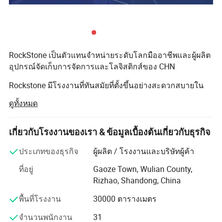
RockStone เป็นตัวแทนจำหน่ายระดับโลกมืออาชีพและผู้ผลิต
อุปกรณ์จัดเก็บการจัดการและโลจิสติกส์ของ CHN
โปรไฟล์บริษัท
Rockstone มีโรงงานที่ทันสมัยที่ตั้งขึ้นอย่างสะดวกสบายใน
Rizhao อยู่ใกล้กับถนนสายหลักท่าเรือ Qingdao รถไฟและ
ดูทั้งหมด
สนามบิน Qingdao พื้นที่ของบริษัทมีขนาด 40000 ตารางเมตร
ในขณะที่หลังคาด้านล่างมีขนาด 16000 ตารางเมตร
เกี่ยวกับโรงงานของเรา & ข้อมูลเบื้องต้นเกี่ยวกับธุรกิจ
ผลิตภัณฑ์ของเรามีชื่อเสียงในระดับสูงในตลาดที่มีทะเลโดย
เฉพาะอย่างยิ่งในอเมริกาเหนือยุโรปเกาหลีญี่ปุ่นและเอเชีย
ประเภทของธุรกิจ
ผู้ผลิต / โรงงานและบริษัทผู้ค้า
ตะวันออกเฉียงใต้ ยอดขายประจำปี 60 สำหรับผลิตภัณฑ์
ที่อยู่
Gaoze Town, Wulian County,
ทั้งหมด และ 15 ดอลลาร์สหรัฐฯ , 000 , 000 ( สิบห้าล้าน )
Rizhao, Shandong, China
กลุ่มผลิตภัณฑ์หลักของเรามีตั้งแต่อุตสาหกรรมยางรถยนต์ไป
พื้นที่โรงงาน
30000 ตารางเมตร
จนถึงอุตสาหกรรมยานยนต์ สำหรับอุตสาหกรรมยางรถยนต์
เราสามารถออกแบบและผลิตสายการผลิตยางเครื่องมือและ
จำนวนพนักงาน
31