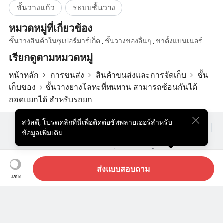
ชั้นวางแก้ว
ระบบชั้นวาง
หมวดหมู่ที่เกี่ยวข้อง
ชั้นวางสินค้าในซูเปอร์มาร์เก็ต
,
ชั้นวางของอื่นๆ
,
ขาตั้งแบนเนอร์
เรียกดูตามหมวดหมู่
หน้าหลัก
การขนส่ง
สินค้าขนส่งและการจัดเก็บ
ชั้น
เก็บของ
ชั้นวางยางโลหะที่ทนทาน สามารถซ้อนกันได้
ถอดแยกได้ สำหรับรถยก
สวัสดี
,
โปรดคลิกที่นี่เพื่อติดต่อซัพพลายเออร์สำหรับ
ผลิตภัณฑ์ยอดนิยม
สินค้ายอดนิยม ราคา
ขายส่งผลิตภัณฑ์ร้อน
ข้อมูลเพิ่มเติม
ผู้ซื้อสินค้าประเภทสตาร์
เว็บไซต์พีซี
ข้อมูลเชิงลึก
ซองจดหมาย
ข้อตกลงผู้ใช้
นโยบายความเป็นส่วนตัว
ติดต่อ
Copyright © 2026 Focus Technology Co., Ltd. All Rights Reserved
ส่งแบบสอบถาม
คำถามที่พบบ่อย
แชท
ยังมองหาอยู่ไหม? เพียงค้นหาเพิ่ม
เติมเพื่อค้นหาสิ่งที่คุณต้องการ!
คำถาม 1: สามารถติดตั้งชั้นวางยางแบบถอดออก