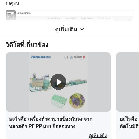
ปัจจุบัน
ข้อมูลจำเพาะทางเทคนิคหลัก
TJ-XPS85P/4
TJ-XPS95P/5
TJ-XPS95P/5
TJ-XPS110P/2
รุ่น
TJ-XPS120P/1 300
250
250
300
300
ดูเพิ่มเติม
Ø85Doubl
Ø25
Ø95Doubl
Ø25
Ø95Doubl
Ø30
การหมุนรับเม็ด
Ø110Double
Ø120Double
Ø300
e
0
e
0
e
0
ความหนาของแผ่นวัตถุ
มม
20-150
30-150
30-150
30-150
30-150
วิดีโอที่เกี่ยวข้อง
ความกว้างของแผ่นวัตถุ
มม
600 / 900/1220
600 / 900/1220
กก ./
เอาต์พุต ( ประมาณ )
600-800
700-900
800-1000
1000-1300
1000-1600
ชม
กิโล
ความจุที่ติดตั้ง ( ประมาณ )
550
650
700
750
800
วัตต์
ขนาด ( ยาว × กว้าง × สูง ) (
ม
80 × 15 × 5
90 × 15 × 5
90 × 15 × 5
100 × 16 × 6
100 × 16 × 6
ประมาณ )
น้ำหนักรวม ( ประมาณ )
T
55
60
70
75
78
อะไรคือ เครื่องทำตาข่ายป้องกันนกจาก
อะไรคือ 
พลาสติก PE PP แบบยืดสองทาง
อัตโนมัต
EVA/Poe
ดูเพิ่มเติม