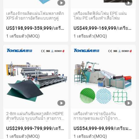
เครื่องจักรผลิตแผ่นโฟมพลาสติก
เครื่องผลิตฟิล์มโฟม EPE แผ่น
XPS ด้วยการอัดรีดแบบสกรูคู่
โฟม PE เครื่องทำเสื่อโฟม
US$198,999-359,999/เตรียมตัว
US$49,999-169,999/เตรียมตัว
1 เตรียมตัว
(MOQ)
1 เตรียมตัว
(MOQ)
2-8m แผ่นกันซึมพลาสติก HDPE
เครื่องทำตาข่ายป้องกัน
สำหรับบ่อ ระบบกันน้ำ สายการ
การเกษตรและป่าไม้จาก
ผลิตสำหรับโรงงานเคมี การ
พลาสติก PE แบบแข็ง
อนุรักษ์น้ำ สนามกอล์ฟ ลิเนอร์บ่อ
US$299,999-799,999/เตรียมตัว
US$54,999-99,999/เตรียมตัว
น้ำทิ้ง
1 เตรียมตัว
(MOQ)
1 เตรียมตัว
(MOQ)