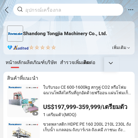
Shandong Tongjia Machinery Co., Ltd.
เพิ่มเติม
หน้าหลัก
ผลิตภัณฑ์
บริษัท
สำรวจเพิ่มเติม
ติดต่อ
สินค้าที่แนะนำ
ใบรับรอง CE 600-1600kg สกรูคู่ CO2 หรือโฟม
ฉนวนโพลีสไตรีนที่ถูกอัดด้วยฟรีออน แผ่นโฟมเก็บ
ความร้อน แผ่นโฟมพลาสติกเครื่องอัดรีด
US$197,999-359,999/เตรียมตัว
1 เตรียมตัว
(MOQ)
ขวดพลาสติก HDPE PE 160 200L 210L 230L ถัง
เก็บน้ำ แกลลอน ถังบาร์เรล ถังเคมี ภาชนะ ถัง
บรรจุ การผลิตด้วยการเป่าแบบหล่อ