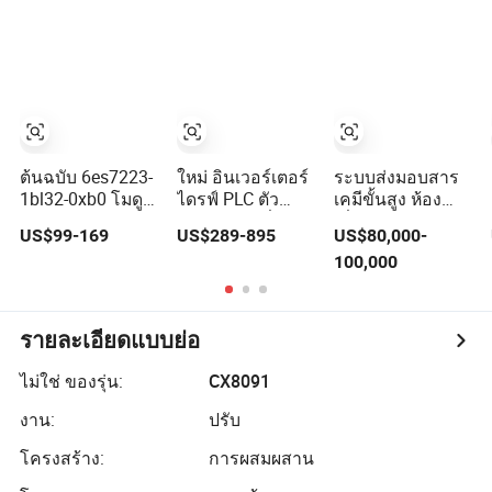
การชลประทานใน
โทรลเลอร์ลอจิก
พื้นที่เกษตรกรรม
โปรแกรมได้ที่มี
การรับรอง CE
สนับสนุน
Codesys Openpcs
ต้นฉบับ 6es7223-
ใหม่ อินเวอร์เตอร์
ระบบส่งมอบสาร
1bl32-0xb0 โมดูล
ไดรฟ์ PLC ตัว
เคมีขั้นสูง ห้อง
รับส่งข้อมูล
แปลงความถี่
เชื่อมสะอาด
US$99-169
US$289-895
US$80,000-
ดิจิตอล ซิมาติก
6SL3120-1te23-
สำหรับการใช้งาน
100,000
PLC S7 1200 ซีย์
0AA4 6SL3224-
ในอุตสาหกรรม
เมนส์ PLC
0be24-0ua0
6SL3120-1te23-
0AA3 6SL3130-
รายละเอียดแบบย่อ
1te22-Oaa0
6SL3210-1se21-
ไม่ใช่ ของรุ่น:
CX8091
0AA0
งาน:
ปรับ
โครงสร้าง:
การผสมผสาน