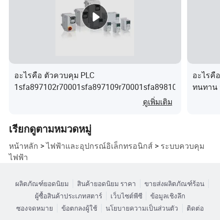
รุ่น
CX819
EK1
E60
EL10
EL20
KL141
BK20
KL10
9
110
21
34
02
4
10
52
EK1
E60
EL10
E200
KL11
KL141
BK20
E3152
122
22
84
4
04
8
20
อะไรคือ ตัวควบคุม PLC
อะไรคือ 
รุ่น
1sfa897102r70001sfa897109r70001sfa898108r70001sfa
ทนทาน ป
EL315
EK1
EL6
EL10
KL11
KL143
BK25
EL20
ดูเพิ่มเติม
4
300
224
88
14
4
00
08
EL317
EK1
E66
EL10
EL20
KL11
KL148
เรียกดูตามหมวดหมู่
BK30
4
310
31
94
22
24
8
00
หน้าหลัก
>
ไฟฟ้าและอุปกรณ์อิเล็กทรอนิกส์
>
ระบบควบคุม
ไฟฟ้า
รุ่น
EL320
EK1
E66
E109
EL20
KL149
BK30
KL11
2
501
92
8
24
8
10
ผลิตภัณฑ์ยอดนิยม
สินค้ายอดนิยม ราคา
ขายส่งผลิตภัณฑ์ร้อน
54
ผู้ซื้อสินค้าประเภทสตาร์
เว็บไซต์พีซี
ข้อมูลเชิงลึก
EL320
EK1
EL6
EL11
EL20
KL11
KL150
BK31
ซองจดหมาย
ข้อตกลงผู้ใช้
นโยบายความเป็นส่วนตัว
ติดต่อ
4
521
731
04
32
64
1