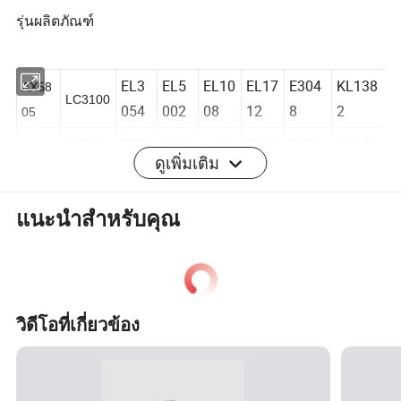
รุ่นผลิตภัณฑ์
EL3
EL5
EL10
EL17
E304
KL138
AX58
LC3100
054
002
08
12
8
2
05
ดูเพิ่มเติม
LC510
EI50
EL5
ระดับ
EL18
EL30
KL140
BC90
0
01
101
1012
09
51
2
50
แนะนำสำหรับคุณ
CU112
EK1
EL5
EL10
EL18
KL10
KL140
BK11
8
000
102
14
19
02
4
20
CX101
EK1
EL5
EL10
EL18
KL10
KL140
BK12
0.
100
151
18
52
12
8
50
วิดีโอที่เกี่ยวข้อง
CX809
EK1
EL6
จอภา
EL19
KL10
KL141
BK20
0
101
002
พ
04
32
2
00