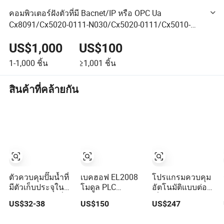
คอมพิวเตอร์ฝังตัวที่มี Bacnet/IP หรือ OPC Ua
Cx8091/Cx5020-0111-N030/Cx5020-0111/Cx5010-
0100/Cx5010-0110/Cx5010-0111/Cx5010-
US$1,000
US$100
0112/Cx5020-0112
1-1,000
ชิ้น
≥1,001
ชิ้น
สินค้าที่คล้ายกัน
ตัวควบคุมปั๊มน้ำที่
เบคฮอฟ EL2008
โปรแกรมควบคุม
มีตัวเก็บประจุใน
โมดูล PLC
อัตโนมัติแบบต่อ
ตัวสำหรับการเริ่ม
เอาท์พุตดิจิตอล เท
เนื่องเชิงเส้นใหม่
US$32-38
US$150
US$247
ต้นและหยุดตาม
อร์มินัล Ethercat 8
จากโรงงานใน
เวลาใช้สำหรับ
ช่อง 24V DC
ประเทศจีน คอน