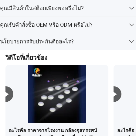
interfermeter อุปกรณ์โค้งโปรโตรมิเตอร์ เครื่องมือวัดมุม ,
สินค้าที่มีในสต็อกจะถูกจัดส่งภายใน 2 วันหลังจากการชำระ
คุณมีสินค้าในสต็อกเพียงพอหรือไม่?
เครื่องวัดการทำงานของเวกเตอร์ , สเปคโตรไลท์ , ฯลฯการ
เงิน สำหรับสินค้าสั่งทำพิเศษ ระยะเวลาจะขึ้นอยู่กับปริมาณ
ตรวจสอบคุณภาพพื้นผิวของผลิตภัณฑ์และลักษณะภายนอก
และข้อกำหนด
ใช่ เรามีสินค้าในสต็อกเพียงพอ เนื่องจากเราดำเนินธุรกิจใน
จะอยู่บนแสงสำหรับการเน้นวัตถุ , แหล่งกำเนิดแสงเย็น , ส
คุณรับคำสั่งซื้อ OEM หรือ ODM หรือไม่?
พื้นที่นี้มานานกว่า 20 ปี
ปอตไลท์ , แว่นขยาย , ไมโครสโคป , ฯลฯทีมตรวจสอบที่มี
ใช่ เรารับคำสั่งซื้อ OEM และ ODM ทั้งหมด
ทักษะของเราสามารถปฏิบัติตามข้อกำหนดของมาตรฐาน
นโยบายการรับประกันคืออะไร?
สากลมาตรฐานการทหารสหรัฐอเมริกาและมาตรฐาน ISO ได้
เพื่อให้แน่ใจว่าผลิตภัณฑ์จะปฏิบัติตามแบบสั่งงานอย่างครบ
เรามีการรับประกัน 1 ปี หากมีปัญหาด้านคุณภาพ เราจะเสนอ
วิดีโอที่เกี่ยวข้อง
ถ้วนก่อนที่จะส่งมอบและสร้างความพึงพอใจสูงสุดให้กับ
แนวทางแก้ไข ซ่อมแซม หรือเปลี่ยนสินค้าใหม่ โดยมีค่าใช้
ลูกค้า
จ่ายที่เราเป็นผู้รับผิดชอบ
โรงงาน :
เทียนจินเทียนจินเทียนจินออปโตอิเล็กทรอนิกส์
เทคโนโลยีจำกัด ก่อตั้งขึ้นในปี 1995 โดยมุ่งเน้นการ
ผลิตการวิจัยและการจำหน่ายอุปกรณ์ออปติกที่มีความ
แม่นยำ เรามีวิศวกรมืออาชีพที่เชี่ยวชาญในการวิจัย
อะไรคือ ราคาจากโรงงาน กล้องจุลทรรศน์
อะไรคือ ห