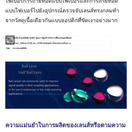
ไฟเบอร์การถ่ายทอดแบบไฟเบอร์และการถ่ายทอด
แบบไฟเบอร์ไปยังอุปกรณ์ตรวจจับเลนส์ทรงกลมทำ
จากวัสดุเนื้อเดียวกันแบบออปติกที่ขัดเงาอย่างมาก
ชื่อ
เลนส์แก้วออปติคัล N-Bk7 คุณภาพสูงสำหรับการเชื่อมต่อออปติคอล
ขนาด
D1 มม ., D2mm, D100 มม ., D150 mmmand ปรับแต่งตามต้องการ
วัสดุ
กระจกออปติคัล
ความแม่นยำในการผลิตของเลนส์หรือตามความ