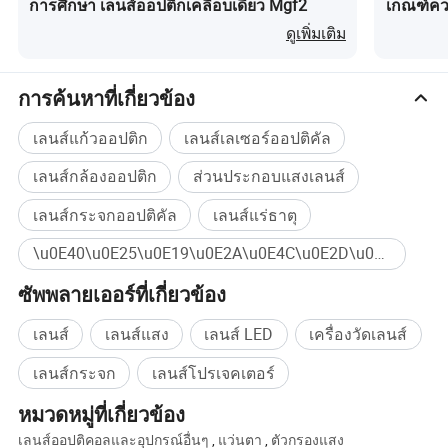
การศึกษา เลนส์ออปติกเคลือบเดี่ยว Mgf2
เกณฑ์คว
และพัฒนาและออกแบบเลนส์ทุกชนิด
ดูเพิ่มเติม
การออกแบบเลนส์ออปติคัล
การประกอบเลนส์และการดีบัก
การค้นหาที่เกี่ยวข้อง
เลนส์แก้วออปติก
เลนส์เลเซอร์ออปติคัล
เลนส์กล้องออปติก
ส่วนประกอบแสงเลนส์
เลนส์กระจกออปติคัล
เลนส์แร่ธาตุ
\u0E40\u0E25\u0E19\u0E2A\u0E4C\u0E2D\u0E2D\u0E1B\u0E15\u0E34\u0E04\u0E31\u0E25 ซื้อจำนวนมาก
ซัพพลายเออร์ที่เกี่ยวข้อง
เลนส์
เลนส์แสง
เลนส์ LED
เครื่องวัดเลนส์
เลนส์กระจก
เลนส์โปรเจคเตอร์
หมวดหมู่ที่เกี่ยวข้อง
เลนส์ออปติคอลและอุปกรณ์อื่นๆ
,
แว่นตา
,
ตัวกรองแสง