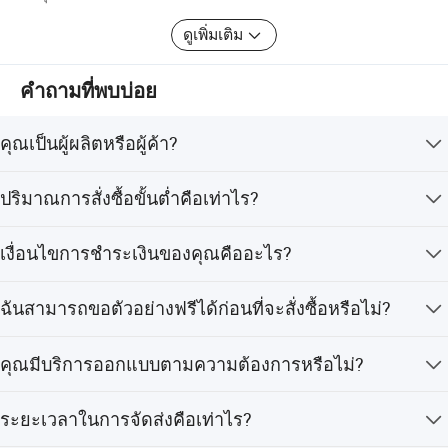
การปรับศูนย์กลางและสุดท้ายคือโรงงานผลิตสารเคลือบที่
ดูเพิ่มเติม
ปราศจากฝุ่นทุกอย่างที่จำเป็นต้องใช้ก็พร้อมและพร้อมใช้งาน
โดยมีส่วนร่วมทางวิทยาศาสตร์ กระบวนการผลิตของบริษัท
เราทั้งแบบระบบและแบบมาตรฐาน ปัจจุบันเรามีทีมงานที่มี
คำถามที่พบบ่อย
พนักงานมากกว่า 110 คนที่ทำงานด้านการวิจัยและการผลิต
ด้านเทคนิคโดยผลิตชิ้นส่วนออปติกและชิ้นส่วนผลึกคุณภาพ
คุณเป็นผู้ผลิตหรือผู้ค้า?
สูงจำนวนมาก ส่วนประกอบออปติคัลโดยส่วนใหญ่ประกอบ
ด้วยเลนส์ออปติคัลปริซึมหน้าต่างออปติกด้านระนาบความ
เราเป็นผู้ผลิตในเมืองเทียนจิน ประเทศจีน ท่านสามารถเยี่ยม
ปริมาณการสั่งซื้อขั้นต่ำคือเท่าไร?
เที่ยงตรงสูงแผ่นไพทเทมเพลต ฟิลเตอร์ออปติคอลฯลฯองค์
ชมโรงงานและสำนักงานของเราได้ตลอดเวลา
ประกอบที่เป็นผลึกส่วนใหญ่ประกอบด้วยเลนส์แคลเซียมฟลู
ปริมาณการสั่งซื้อขั้นต่ำคือ 1 ชิ้น
ออไรด์เลนส์สังกะสีเซลไซด์เลนส์โมริคเซลซิลิคอนเลนส์
เงื่อนไขการชำระเงินของคุณคืออะไร?
เจอร์เมเนียมเดี่ยวฯลฯนอกจากนี้เรายังสามารถประกอบและ
เรายอมรับการชำระเงินผ่าน T/T, Letter of Credit, Western
ปรับเลนส์ตามความต้องการของลูกค้าและปรับแต่งส่วน
ฉันสามารถขอตัวอย่างฟรีได้ก่อนที่จะสั่งซื้อหรือไม่?
Union, PayPal และวิธีการอื่นๆ
ประกอบออปติคอลของฟังก์ชันต่างๆได้ ผลิตภัณฑ์ถูกนำไปใช้
อย่างกว้างขวางในอุปกรณ์ออปติกการสอนเลนส์สำหรับ
ค่าตัวอย่างจะถูกคืนให้เมื่อท่านสั่งซื้อในปริมาณมาก
อุตสาหกรรมกล้องการถ่ายวิดีโอ ระบบอัตโนมัติการแพทย์
คุณมีบริการออกแบบตามความต้องการหรือไม่?
อุปกรณ์การวัดและการสำรวจทหารการบินดาราศาสตร์
ใช่ ฝ่ายวิจัยและพัฒนาของเราจะทำงานร่วมกับท่านเพื่อให้
เป็นต้นเรามีอุปกรณ์ทดสอบที่ทันสมัยครบชุดซึ่งประกอบด้วย
ระยะเวลาในการจัดส่งคือเท่าไร?
บริการที่ดีที่สุด จนกว่าท่านจะพอใจ
ZYinterinterfest มิเตอร์ Sphererererfermeter แบบ Flat