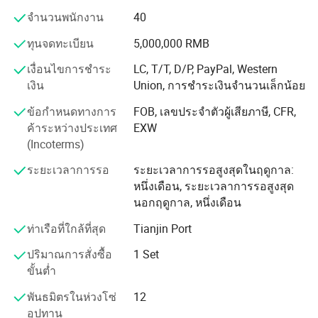
แนวคิดการจัดการและปรัชญาการใช้งานของเราโดยมุ่งเน้น
จำนวนพนักงาน
40
งานฝีมือที่ยอดเยี่ยมและการวางแนวในเชิงเทคนิคเรามุ่งมั่นที่
จะดำเนินการผลิตและผลิตชิ้นส่วนออปติคัลที่มีความละเอียด
ทุนจดทะเบียน
5,000,000 RMB
ปานกลางและมีความเที่ยงตรงสูง ผลิตภัณฑ์ของเราส่วนใหญ่
เงื่อนไขการชำระ
LC, T/T, D/P, PayPal, Western
จะส่งออกไปยังยุโรปและอเมริกา เราร่วมมือกับบริษัทออปติค
เงิน
Union, การชำระเงินจำนวนเล็กน้อย
ในประเทศและบริษัททหารจำนวนมาก ขอบเขตการผลิตที่
หลากหลายและกลุ่มผลิตภัณฑ์ที่สมบูรณ์แบบของเราคือ
ข้อกำหนดทางการ
FOB, เลขประจำตัวผู้เสียภาษี, CFR,
ฟิลด์แอปพลิเคชัน
ลักษณะเฉพาะของเราและผลิตภัณฑ์ของเราครอบคลุมทั้ง
ค้าระหว่างประเทศ
EXW
อัลตราไวโอเลตแสงที่มองเห็นได้และสายอินฟราเรด ขอบเขต
(Incoterms)
ของเส้นผ่านศูนย์กลางการประมวลผลประมาณ Φ1 สำหรับ
ระยะเวลาการรอ
ระยะเวลาการรอสูงสุดในฤดูกาล:
เลนส์กล้องไร้ท่อ ~ Φ300mm สำหรับเลนส์ทรงกลมมาตรฐาน
หนึ่งเดือน, ระยะเวลาการรอสูงสุด
และกรอบ เราภูมิใจในความสามารถในการผลิตของเรา
นอกฤดูกาล, หนึ่งเดือน
แน่นอนว่าราคาที่มีการแข่งขันชื่อเสียงที่ดีและบริการคือข้อ
ได้เปรียบที่สำคัญที่สุดของเราและยังเป็นความสามารถในการ
ท่าเรือที่ใกล้ที่สุด
Tianjin Port
แข่งขันหลักสำหรับเราที่จะอยู่ในตลาดระหว่างประเทศ !
ปริมาณการสั่งซื้อ
1 Set
บริษัทของเรามีโรงงานผลิตที่ทันสมัยครอบคลุมพื้นที่ 3000
ขั้นต่ำ
แห่ง ถาม : ตั้งแต่โรงงานผลิตแม่พิมพ์โรงงานบดหยาบสำหรับ
การเตรียมและการกัดวัสดุโรงงานบดสำหรับการขัดเงา
พันธมิตรในห่วงโซ่
12
ความเร็วสูงและความเร็วต่ำไปจนถึงโรงงานทำแม่พิมพ์และ
อุปทาน