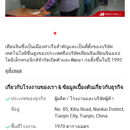
การตรวจสอบ
เทียนจินซึ่งเป็นเมืองท่าเรือสำคัญและเป็นที่ตั้งของบริษัท
เทคโนโลยีชั้นสูงของประเทศคือบริษัทเทียนจินเทียนจินออป
โตอิเล็กทรอนิกส์จำกัดเปิดตัวและพัฒนา ก่อตั้งขึ้นในปี 1995
โดยมุ่งเน้นการผลิตการวิจัยและการขายอุปกรณ์ออปติกที่มี
ดูทั้งหมด
ความแม่นยำ กว่าสองทศวรรษที่ผ่านมาบริษัทของเราได้กลาย
เป็นผู้ผลิตชิ้นส่วนออปติกชิ้นส่วนคริสตัลและชิ้นส่วนประกอบ
ออปติกชั้นนำในประเทศจีน ผลิตภัณฑ์ของเราได้ส่งออกไปยัง
เกี่ยวกับโรงงานของเรา & ข้อมูลเบื้องต้นเกี่ยวกับธุรกิจ
ประเทศและภูมิภาคต่างๆทั่วโลก เราได้รับชื่อเสียงและความ
ประเภทของธุรกิจ
ผู้ผลิต / โรงงานและบริษัทผู้ค้า
คิดเห็นที่ดีจากผลิตภัณฑ์ระดับชั้นนำและบริการที่เปี่ยมด้วย
ความเอาใจใส่ทั้งจากที่บ้านและต่างประเทศ เทียนจินเทียนจิ
ที่อยู่
No. 85, Xihu Road, Nankai District,
นทาเอคจีโอปอลเทคโนโลยีจำกัดเป็นหนึ่งในกลุ่มบริษัท
Tianjin City, Tianjin, China
เอกชนรายแรกที่ใช้ระบบออปติคที่มีความแม่นยำในจีนและ
พื้นที่โรงงาน
1970 ตารางเมตร
เราไม่ใช่ที่ 1 ในเมืองเทียนจิน กว่า 20 ปีที่ผ่านมาเรายึดมั่นใน