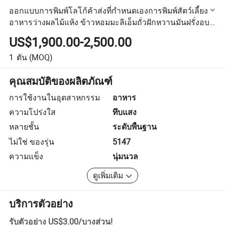
ออกแบบการพิมพ์โลโก้ค้าส่งที่กำหนดเองการพิมพ์สัตว์เลี้ยง
อาหารว่างผลไม้แห้ง ข้าวหอมมะลิเอ็มถั่วฝักหวานมันฝรั่งอบ
ช็อกโกแลตผลไม้แห้ง การบรรจุถุงเก็บกาแฟด้วยสุญญากาศ
US$1,900.00-2,500.00
แบบซับซ้อน
1
ตัน
(MOQ)
คุณสมบัติของผลิตภัณฑ์
การใช้งานในอุตสาหกรรม
อาหาร
ความโปร่งใส
ทึบแสง
หลายชั้น
ระดับพื้นฐาน
ไม่ใช่ ของรุ่น
5147
ความแข็ง
นุ่มนวล
ดูเพิ่มเติม
บริการตัวอย่าง
รับตัวอย่าง
US$3.00
/
บางส่วน
!