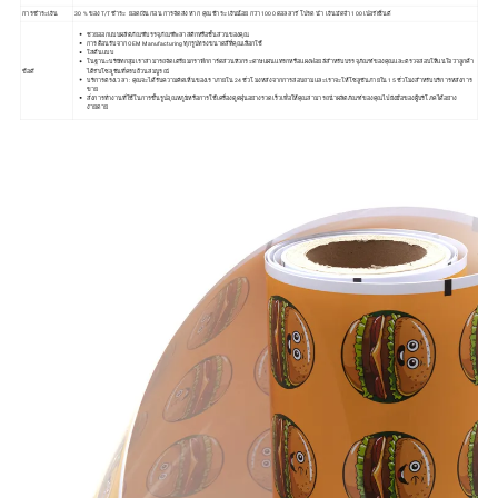
การชำระเงิน
30 % ของ T/T ชำระ ยอดเงิน ก่อน การจัดส่ง หาก คุณชำระ เงินน้อย กว่า 1000 ดอลลาร์ โปรด นำ เงินมัดจำ 100 เปอร์เซ็นต์
ช่วยออกแบบผลิตภัณฑ์บรรจุภัณฑ์พลาสติกหรือชิ้นส่วนของคุณ
การต้อนรับจาก OEM Manufacturing ทุกรูปทรงขนาดสีที่คุณเลือกใช้
ใส่ต้นแบบ
ในฐานะบริษัทกลุ่มเราสามารถจัดเตรียมกราฟิกการ์ดส่วนหัวกระดาษแผ่นแทรกหรือแผงฟอยล์สำหรับบรรจุภัณฑ์ของคุณและตรวจสอบให้แน่ใจว่าลูกค้า
ข้อดี
ได้รับโซลูชันที่ครบถ้วนสมบูรณ์
บริการตรงเวลา : คุณจะได้รับความคิดเห็นของเราภายใน 24 ชั่วโมงหลังจากการสอบถามและเราจะให้โซลูชันภายใน 15 ชั่วโมงสำหรับบริการหลังการ
ขาย
สั่งการทำงานที่ใช้ในการขึ้นรูปอุณหภูมิหรือการใช้เครื่องดูดฝุ่นอย่างรวดเร็วเพื่อให้คุณสามารถนำผลิตภัณฑ์ของคุณไปยังมือของผู้บริโภคได้อย่าง
ง่ายดาย