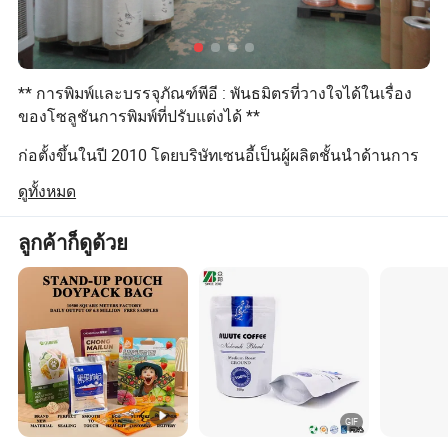
** การพิมพ์และบรรจุภัณฑ์พีอี : พันธมิตรที่วางใจได้ในเรื่อง
ของโซลูชันการพิมพ์ที่ปรับแต่งได้ **
ก่อตั้งขึ้นในปี 2010 โดยบริษัทเซนอี้เป็นผู้ผลิตชั้นนำด้านการ
พิมพ์และบรรจุภัณฑ์คุณภาพสูงสำหรับธุรกิจทั่วโลก
ดูทั้งหมด
สำนักงานใหญ่ในเซี่ยงไฮ้ประเทศจีนเราผสมผสานเทคโนโลยี
ที่ล้ำสมัยการออกแบบที่เป็นนวัตกรรมและแนวปฏิบัติที่ยั่งยืน
ลูกค้าก็ดูด้วย
เพื่อส่งมอบผลิตภัณฑ์ที่ยกระดับแบรนด์และตอบสนองความ
ต้องการของลูกค้าที่หลากหลาย
ความเชี่ยวชาญหลักของเราอยู่ที่การผลิตแพ็คเกจระดับพรีเมี่
ยม ** แพ็คเกจเฉพาะ ** รวมถึงกล่องที่แข็งกล่องพับฉลาก
แท็ก และบรรจุภัณฑ์ที่ยืดหยุ่น เราให้บริการแก่อุตสาหกรรม
ต่างๆเช่นเครื่องสำอางอาหารและเครื่องดื่มอิเล็กทรอนิกส์
สินค้าฟุ่มเฟือยและเภสัชกรรม ตรวจสอบให้แน่ใจว่า
ผลิตภัณฑ์แต่ละอย่างสอดคล้องกับลักษณะเฉพาะของแบรนด์
และข้อกำหนดการทำงาน ด้วยการมุ่งเน้นในการปรับแต่งเรา