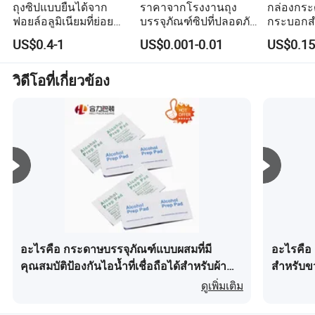
ถุงซิปแบบยืนได้จาก
ราคาจากโรงงานถุง
กล่องกระ
จึงนำเสนอบริการแบบครบวงจรตั้งแต่การออกแบบแนวคิด
ฟอยล์อลูมิเนียมที่ย่อย
บรรจุภัณฑ์ซิปที่ปลอดภัย
กระบอกสำ
และการเลือกวัสดุไปจนถึงการสร้างต้นแบบและการผลิต
สลายได้สำหรับบรรจุ
สำหรับอาหารสำหรับ
อาหารเกร
US$0.4-1
US$0.001-0.01
US$0.15
จำนวนมากเพื่อช่วยให้ลูกค้าสามารถสร้างบรรจุภัณฑ์ที่มี
อาหารว่างและกาแฟ
บรรจุชา/กาแฟ
กาแฟ เทีย
กระดาษค
ความโดดเด่นและพร้อมสำหรับตลาด
วิดีโอที่เกี่ยวข้อง
ความมุ่งมั่นของ Senyi ในด้านคุณภาพสะท้อนอยู่ในโรงงานที่
ได้รับการรับรอง ISO วัสดุที่คำนึงถึงสิ่งแวดล้อม ( กระดาษที่
ได้รับการรับรองจาก FSC, ตัวเลือกทางชีวภาพ ) และ
กระบวนการควบคุมคุณภาพที่เข้มงวด เราจัดลำดับความ
สำคัญของเวลาในการทำงานที่รวดเร็วราคาที่สามารถ
แข่งขันได้และการสื่อสารที่ราบรื่นเพื่อสร้างความเป็นหุ้นส่วน
ในระยะยาว ไม่ว่าคุณจะต้องการใบสั่งซื้อจำนวนน้อยหรือ
การผลิตปริมาณมากการพิมพ์และบรรจุภัณฑ์ Sensyi ก็
สามารถให้ความแม่นยำเชื่อถือได้และสร้างสรรค์ได้ในทุกขั้น
ตอน
อะไรคือ กระดาษบรรจุภัณฑ์แบบผสมที่มี
อะไรคือ 
ค้นพบวิธีที่เราจะเปลี่ยนวิสัยทัศน์ของคุณให้เป็นผลลัพธ์ที่จับ
คุณสมบัติป้องกันไอน้ำที่เชื่อถือได้สำหรับผ้า
สำหรับข
ต้องได้ติดต่อเราวันนี้เพื่อพูดคุยเกี่ยวกับโครงการของคุณ
เช็ดทำความสะอาดแอลกอฮอล์
ดูเพิ่มเติม
* จำนวนคำ : 1 ตัวอักษร , 000 ตัวอักษร ( ความยาวจริงอาจ