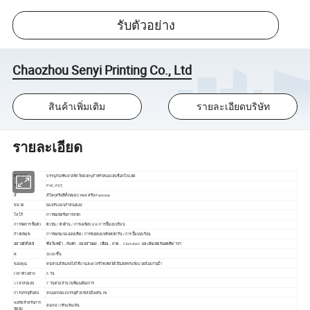
รับตัวอย่าง
Chaozhou Senyi Printing Co., Ltd
สินค้าเพิ่มเติม
รายละเอียดบริษัท
รายละเอียด
รายการ
บรรจุภัณฑ์พลาสติกไข่ตลกๆสำหรับของเล่นช็อกโกแลต
วัสดุ
PVC, PET,
สี
สีใดๆหรือสีทั้งหมด CYMK หรือ Pantone
ขนาด
ยอมรับแบบกำหนดเอง
โลโก้
การพิมพ์หรือการสลัก
การจัดการพื้นผิว
ผิวมัน / ผิวด้าน / การเคลือบ UV/ การปั๊มแบบร้อน
กำลังพิมพ์
การพิมพ์แบบออฟเซ็ต / การพิมพ์แบบซิลค์สกรีน / การปั๊มแบบร้อน
อย่างมีสไตล์
ซีลใบหน้า , กับดัก , แบบจำลอง , เลื่อน , ถาด ,
Clamshell
และอินเทอร์แอคทีฟ
ฯลฯ
ค
3000 ชิ้น
ของคุณ
ทนทานสีสันสดใสใช้งานสะดวกรีไซเคิลได้เป็นมิตรกับสิ่งแวดล้อม กันน้ำ
เวลาตัวอย่าง
5 วัน
เวลาส่งมอบ
7 วันตามจำนวนที่คุณต้องการ
การบรรจุหีบห่อ
ส่งออกกล่อง บรรจุด้วย ฟิล์มป้องกัน PE
พอร์ตสำหรับการ
ฮ่องกง / เชินเจินเจิน
จัดส่ง