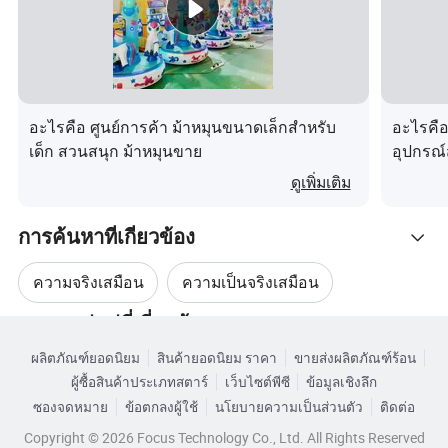
คำถามที่พบบ่อย :
1 คุณให้การรับประกันสำหรับเครื่องเล่นเกมของคุณหรือไม่
เราให้การรับประกัน 1 ปีสำหรับอุปกรณ์เสริมหลักของเครื่องเล่นเกม
ของเราเราทราบดีว่าสำหรับลูกค้าที่ใช้เครื่องเล่นเกมเวลาเป็นเงิน
อะไรคือ ศูนย์การค้า ม้าหมุนขนาดเล็กสำหรับ
อะไรคือ
เด็ก สวนสนุก ม้าหมุนขาย
อุปกรณ์
ก่อนที่จะส่งเครื่องเล่นเกมให้กับคุณเราจะตรวจสอบทุกรายละเอียด
สนุกสน
ของคุณภาพและส่งวิดีโอหรือภาพถ่ายให้คุณยืนยัน
ดูเพิ่มเติม
2 วิธีการติดตั้งเครื่องเล่นเกม VR
การค้นหาที่เกี่ยวข้อง
(1) 1 เราจะให้วิดีโอการติดตั้งและคำแนะนำสำหรับลูกค้าเพื่อให้
ลูกค้าสามารถติดตั้งและใช้งานด้วยตนเองได้
ความจริงเสมือน
ความเป็นจริงเสมือน
( ค . ศ . 2 ลูกค้าสามารถปล่อยให้พนักงานมาที่จีนจากนั้นเราจะฝึก
หมวดหมู่หมู่ที่เกี่ยวข้อง
อบรมพวกเขาเกี่ยวกับวิธีการติดตั้งและใช้งานได้ฟรี
เครื่องจำลองเสมือนจริง
สวนเสมือนจริง
(1) 3 เราสามารถให้ช่างเทคนิคไปที่ที่คุณจะติดตั้งและฝึกอบรม
ผลิตภัณฑ์ยอดนิยม
สินค้ายอดนิยม ราคา
ขายส่งผลิตภัณฑ์ร้อน
เรียกดูตามหมวดหมู่
พนักงานของคุณได้แต่ค่าธรรมเนียมไป - กลับและค่าที่พักควรจ่ายให้
ผู้ซื้อสินค้าประเภทสตาร์
เว็บไซต์พีซี
ข้อมูลเชิงลึก
9d เครื่องเล่นเกม VR
อุปกรณ์เกมเสมือนจริง
ลูกค้า
ซองจดหมาย
ข้อตกลงผู้ใช้
นโยบายความเป็นส่วนตัว
ติดต่อ
Copyright © 2026 Focus Technology Co., Ltd. All Rights Reserved