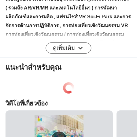
( รวมถึง AR/VR/MR และเทคโนโลยีอื่นๆ ) การพัฒนา
ผลิตภัณฑ์และการผลิต , แฟรนไชส์ VR Sci-Fi Park และการ
จัดการด้านการปฏิบัติการ , การท่องเที่ยวเชิงวัฒนธรรม VR
การท่องเที่ยวเชิงวัฒนธรรม / การท่องเที่ยวเชิงวัฒนธรรม
อัจฉริยะการแสดงนิทรรศการดิจิตอลระบบอัตโนมัติใน
ดูเพิ่มเติม
อุตสาหกรรมและอื่นๆอีกมากมาย
แนะนำสำหรับคุณ
การบรรจุหีบห่อ
ตามความต้องการของลูกค้าเราสามารถเลือกใช้ ฟิล์มฟอง
อากาศ หรือ ฟิล์มยืดหรือ กล่องหรือ กล่องไม้ สำหรับบรรจุภัณฑ์
วิดีโอที่เกี่ยวข้อง
การจัดส่งสินค้า
ลูกค้าสามารถกำหนดผู้นำส่งสินค้าหรือเราสามารถดูแลการขนส่งได้
โดยปกติเราจะขนส่งทางทะเลและเตรียมเรือสินค้าไปยังท่าเรือที่ใกล้
ที่สุดของเมือง และยังรองรับทั้งทางอากาศหรือทางราง