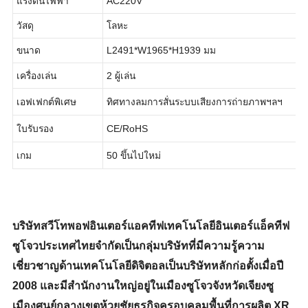
แรงดันไฟฟ้า
AC220V
วัสดุ
โลหะ
ขนาด
L2491*W1965*H1939 มม
เครื่องเล่น
2 ผู้เล่น
เอฟเฟกต์พิเศษ
ทิศทางลมการสั่นระบบเสียงการถ่ายภาพฯลฯ
ใบรับรอง
CE/RoHS
เกม
50 ขึ้นไปใหม่
บริษัทสวีโทพอฟอินเตอร์แอคทีฟเทคโนโลยีอินเตอร์แอ็คทีฟ
ซูโจวประเทศไทยจำกัดเป็นกลุ่มบริษัทที่มีความรู้ความ
เชี่ยวชาญด้านเทคโนโลยีดิจิตอลเป็นบริษัทหลักก่อตั้งเมื่อปี
2008 และมีสำนักงานใหญ่อยู่ในเมืองซูโจวจังหวัดเจียงซู
เมืองศูนย์กลางเขตห้วยชัยธุรกิจครอบคลุมพื้นที่การผลิต XR