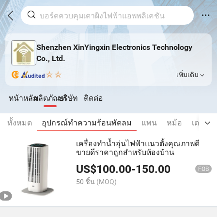
Shenzhen XinYingxin Electronics Technology
Co., Ltd.
เพิ่มเติม
หน้าหลัก
ผลิตภัณฑ์
บริษัท
ติดต่อ
ทั้งหมด
อุปกรณ์ทำความร้อนพัดลม
แพน
หม้อ
เตาผิงไ
เครื่องทำน้ำอุ่นไฟฟ้าแนวตั้งคุณภาพดี
ขายดีราคาถูกสำหรับห้องบ้าน
US$
100.00
-
150.00
FOB
50 ชิ้น
(MOQ)